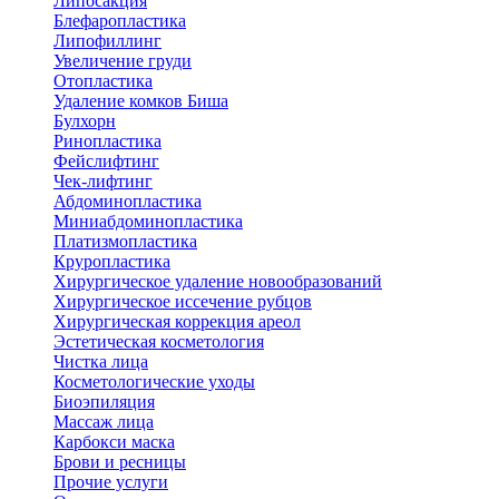
Липосакция
Блефаропластика
Липофиллинг
Увеличение груди
Отопластика
Удаление комков Биша
Булхорн
Ринопластика
Фейслифтинг
Чек-лифтинг
Абдоминопластика
Миниабдоминопластика
Платизмопластика
Круропластика
Хирургическое удаление новообразований
Хирургическое иссечение рубцов
Хирургическая коррекция ареол
Эстетическая косметология
Чистка лица
Косметологические уходы
Биоэпиляция
Массаж лица
Карбокси маска
Брови и ресницы
Прочие услуги