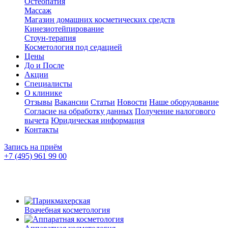
Остеопатия
Массаж
Магазин домашних косметических средств
Кинезиотейпирование
Стоун-терапия
Косметология под седацией
Цены
До и После
Акции
Специалисты
О клинике
Отзывы
Вакансии
Статьи
Новости
Наше оборудование
Согласие на обработку данных
Получение налогового
вычета
Юридическая информация
Контакты
Запись на приём
+7 (495) 961 99 00
Врачебная косметология