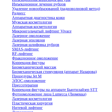
Инъекционное лечение рубцов
Удаление новообразований (радиоволновой метод)
Радиесс
Аппаратная диагностика кожи
Мужская косметология
Аппаратная косметология
Микроигольчатый лифтинг Vivace
Лазерное омоложение
Лазерная эпиляция
Лазерная шлифовка рубцов
SMAS-лифтинг
RF-лифтинг
Фракционное омоложение
Коррекция фигуры
Биомеханический массаж
Биомеханическая стимуляция (аппарат Назарова)
Процедуры Jet M
ЭЛОС-омоложение
Прессотерапия
Коррекция фигуры на аппарате Бьютилайзер STT
Фотоомоложение лица Lumecca (Люмекка)
Лазерная косметология
Пластическая хирургия
Нитевой лифтинг