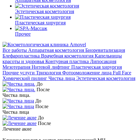
Аппаратная косметология
Эстетическая косметология
Пластическая хирургия
Прочее
Все работы
Аппаратная косметология
Биоревитализация
Блефаропластика
Врачебная косметология
Капельницы
красоты и здоровья
Контурная пластика
Липосакция
Мезотерапия
Нитевой лифтинг
Пластическая хирургия
Прочие услуги
Трихология
Фотоомоложение лица Full Face
Химический пилинг
Чистка лица
Эстетическая косметология
До
После
Чистка лица.
До
После
Чистка лица
До
После
Лечение акне