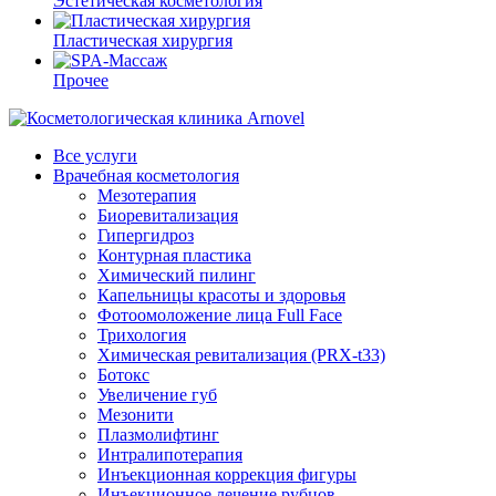
Эстетическая косметология
Пластическая хирургия
Прочее
Все услуги
Врачебная косметология
Мезотерапия
Биоревитализация
Гипергидроз
Контурная пластика
Химический пилинг
Капельницы красоты и здоровья
Фотоомоложение лица Full Face
Трихология
Химическая ревитализация (PRX-t33)
Ботокс
Увеличение губ
Мезонити
Плазмолифтинг
Интралипотерапия
Инъекционная коррекция фигуры
Инъекционное лечение рубцов