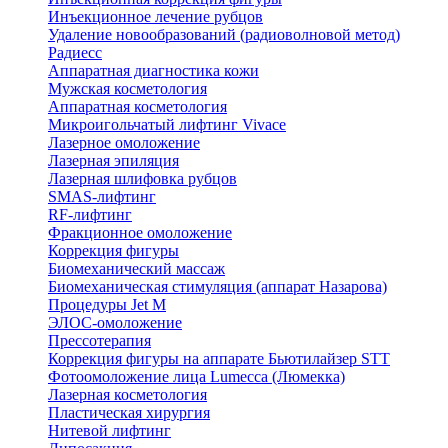
Инъекционное лечение рубцов
Удаление новообразований (радиоволновой метод)
Радиесс
Аппаратная диагностика кожи
Мужская косметология
Аппаратная косметология
Микроигольчатый лифтинг Vivace
Лазерное омоложение
Лазерная эпиляция
Лазерная шлифовка рубцов
SMAS-лифтинг
RF-лифтинг
Фракционное омоложение
Коррекция фигуры
Биомеханический массаж
Биомеханическая стимуляция (аппарат Назарова)
Процедуры Jet M
ЭЛОС-омоложение
Прессотерапия
Коррекция фигуры на аппарате Бьютилайзер STT
Фотоомоложение лица Lumecca (Люмекка)
Лазерная косметология
Пластическая хирургия
Нитевой лифтинг