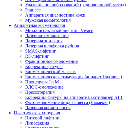
Удаление новообразований (радиоволновой метод)
Радиесс
Аппаратная диагностика кожи
Мужская косметология
Аппаратная косметология
Микроигольчатый лифтинг Vivace
Лазерное омоложение
Лазерная эпиляция
Лазерная шлифовка рубцов
SMAS-лифтинг
RF-лифтинг
Фракционное омоложение
Коррекция фигуры
Биомеханический массаж
Биомеханическая стимуляция (аппарат Назарова)
Процедуры Jet M
ЭЛОС-омоложение
Прессотерапия
Коррекция фигуры на аппарате Бьютилайзер STT
Фотоомоложение лица Lumecca (Люмекка)
Лазерная косметология
Пластическая хирургия
Нитевой лифтинг
Липосакция