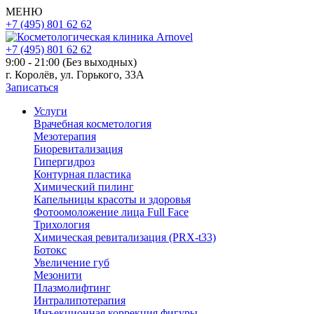
МЕНЮ
+7 (495) 801 62 62
+7 (495) 801 62 62
9:00 - 21:00 (Без выходных)
г. Королёв, ул. Горького, 33А
Записаться
Услуги
Врачебная косметология
Мезотерапия
Биоревитализация
Гипергидроз
Контурная пластика
Химический пилинг
Капельницы красоты и здоровья
Фотоомоложение лица Full Face
Трихология
Химическая ревитализация (PRX-t33)
Ботокс
Увеличение губ
Мезонити
Плазмолифтинг
Интралипотерапия
Инъекционная коррекция фигуры