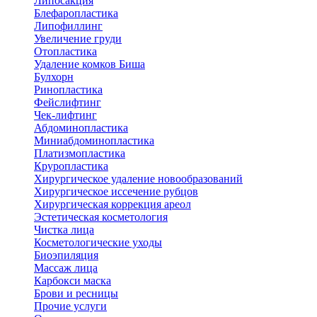
Липосакция
Блефаропластика
Липофиллинг
Увеличение груди
Отопластика
Удаление комков Биша
Булхорн
Ринопластика
Фейслифтинг
Чек-лифтинг
Абдоминопластика
Миниабдоминопластика
Платизмопластика
Круропластика
Хирургическое удаление новообразований
Хирургическое иссечение рубцов
Хирургическая коррекция ареол
Эстетическая косметология
Чистка лица
Косметологические уходы
Биоэпиляция
Массаж лица
Карбокси маска
Брови и ресницы
Прочие услуги