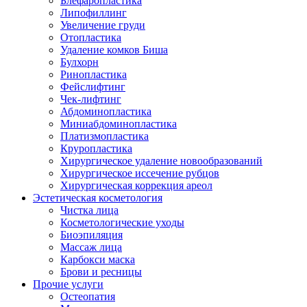
Блефаропластика
Липофиллинг
Увеличение груди
Отопластика
Удаление комков Биша
Булхорн
Ринопластика
Фейслифтинг
Чек-лифтинг
Абдоминопластика
Миниабдоминопластика
Платизмопластика
Круропластика
Хирургическое удаление новообразований
Хирургическое иссечение рубцов
Хирургическая коррекция ареол
Эстетическая косметология
Чистка лица
Косметологические уходы
Биоэпиляция
Массаж лица
Карбокси маска
Брови и ресницы
Прочие услуги
Остеопатия