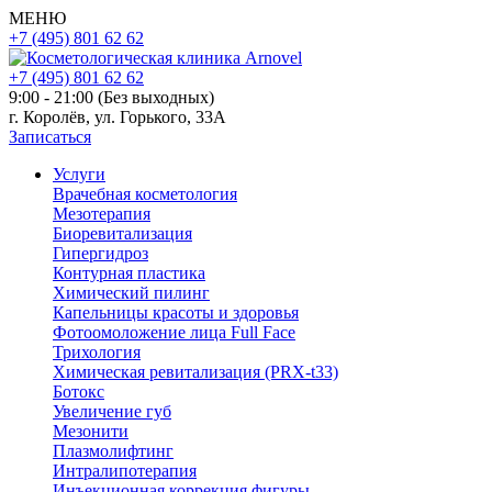
МЕНЮ
+7 (495) 801 62 62
+7 (495) 801 62 62
9:00 - 21:00 (Без выходных)
г. Королёв, ул. Горького, 33А
Записаться
Услуги
Врачебная косметология
Мезотерапия
Биоревитализация
Гипергидроз
Контурная пластика
Химический пилинг
Капельницы красоты и здоровья
Фотоомоложение лица Full Face
Трихология
Химическая ревитализация (PRX-t33)
Ботокс
Увеличение губ
Мезонити
Плазмолифтинг
Интралипотерапия
Инъекционная коррекция фигуры