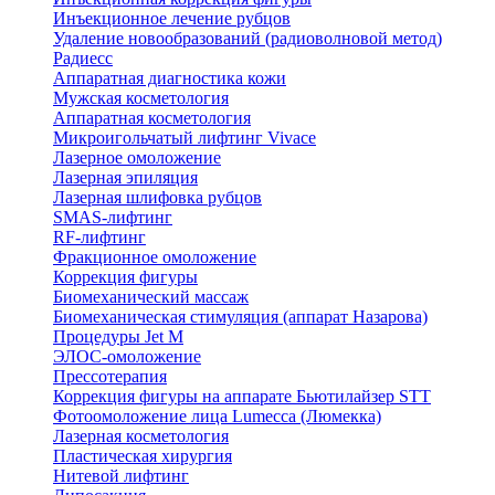
Инъекционное лечение рубцов
Удаление новообразований (радиоволновой метод)
Радиесс
Аппаратная диагностика кожи
Мужская косметология
Аппаратная косметология
Микроигольчатый лифтинг Vivace
Лазерное омоложение
Лазерная эпиляция
Лазерная шлифовка рубцов
SMAS-лифтинг
RF-лифтинг
Фракционное омоложение
Коррекция фигуры
Биомеханический массаж
Биомеханическая стимуляция (аппарат Назарова)
Процедуры Jet M
ЭЛОС-омоложение
Прессотерапия
Коррекция фигуры на аппарате Бьютилайзер STT
Фотоомоложение лица Lumecca (Люмекка)
Лазерная косметология
Пластическая хирургия
Нитевой лифтинг