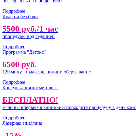
пн., ср., чт. - с 10:00 до 16:00
Подробнее
Красота без боли
5500 руб./1 час
процедуры под седацией
Подробнее
Программа "Детокс"
6500 руб.
120 минут + массаж, пилинг, обертывание
Подробнее
Консультация косметолога
БЕСПЛАТНО!
Если вы впервые в клинике и проходите процедуру в день конс
Подробнее
Лазерная эпиляция
-15%