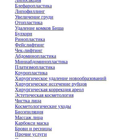
Липосакция
Блефаропластика
Липофиллинг
Увеличение груди
Отопластика
Удаление комков Биша
Булхорн
Ринопластика
Фейслифтинг
Чек-лифтинг
Абдоминопластика
Миниабдоминопластика
Платизмопластика
Круропластика
Хирургическое удаление новообразований
Хирургическое иссечение рубцов
Хирургическая коррекция ареол
Эстетическая косметология
Чистка лица
Косметологические уходы
Биоэпиляция
Массаж лица
Карбокси маска
Брови и ресницы
Прочие услуги