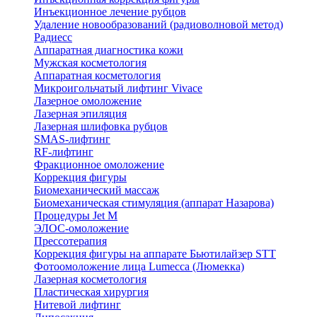
Инъекционное лечение рубцов
Удаление новообразований (радиоволновой метод)
Радиесс
Аппаратная диагностика кожи
Мужская косметология
Аппаратная косметология
Микроигольчатый лифтинг Vivace
Лазерное омоложение
Лазерная эпиляция
Лазерная шлифовка рубцов
SMAS-лифтинг
RF-лифтинг
Фракционное омоложение
Коррекция фигуры
Биомеханический массаж
Биомеханическая стимуляция (аппарат Назарова)
Процедуры Jet M
ЭЛОС-омоложение
Прессотерапия
Коррекция фигуры на аппарате Бьютилайзер STT
Фотоомоложение лица Lumecca (Люмекка)
Лазерная косметология
Пластическая хирургия
Нитевой лифтинг