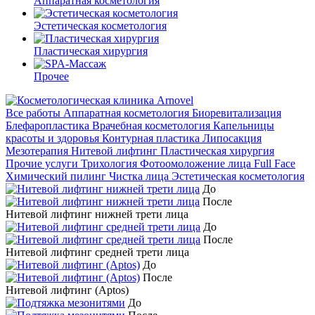
Аппаратная косметология
Эстетическая косметология
Пластическая хирургия
Прочее
Все работы
Аппаратная косметология
Биоревитализация
Блефаропластика
Врачебная косметология
Капельницы
красоты и здоровья
Контурная пластика
Липосакция
Мезотерапия
Нитевой лифтинг
Пластическая хирургия
Прочие услуги
Трихология
Фотоомоложение лица Full Face
Химический пилинг
Чистка лица
Эстетическая косметология
До
После
Нитевой лифтинг нижней трети лица
До
После
Нитевой лифтинг средней трети лица
До
После
Нитевой лифтинг (Aptos)
До