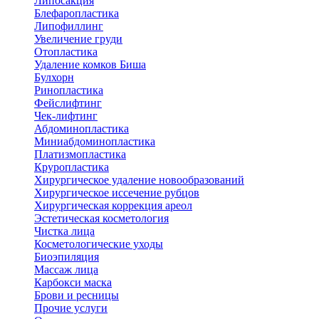
Липосакция
Блефаропластика
Липофиллинг
Увеличение груди
Отопластика
Удаление комков Биша
Булхорн
Ринопластика
Фейслифтинг
Чек-лифтинг
Абдоминопластика
Миниабдоминопластика
Платизмопластика
Круропластика
Хирургическое удаление новообразований
Хирургическое иссечение рубцов
Хирургическая коррекция ареол
Эстетическая косметология
Чистка лица
Косметологические уходы
Биоэпиляция
Массаж лица
Карбокси маска
Брови и ресницы
Прочие услуги