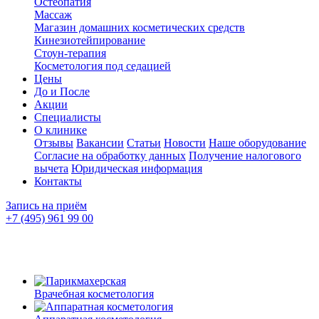
Остеопатия
Массаж
Магазин домашних косметических средств
Кинезиотейпирование
Стоун-терапия
Косметология под седацией
Цены
До и После
Акции
Специалисты
О клинике
Отзывы
Вакансии
Статьи
Новости
Наше оборудование
Согласие на обработку данных
Получение налогового
вычета
Юридическая информация
Контакты
Запись на приём
+7 (495) 961 99 00
Врачебная косметология