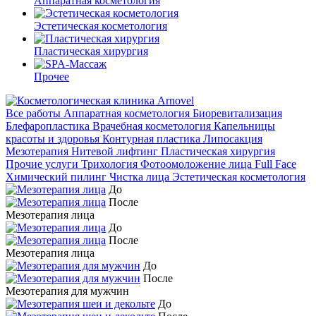
Аппаратная косметология
Эстетическая косметология
Пластическая хирургия
Прочее
Все работы
Аппаратная косметология
Биоревитализация
Блефаропластика
Врачебная косметология
Капельницы
красоты и здоровья
Контурная пластика
Липосакция
Мезотерапия
Нитевой лифтинг
Пластическая хирургия
Прочие услуги
Трихология
Фотоомоложение лица Full Face
Химический пилинг
Чистка лица
Эстетическая косметология
До
После
Мезотерапия лица
До
После
Мезотерапия лица
До
После
Мезотерапия для мужчин
До