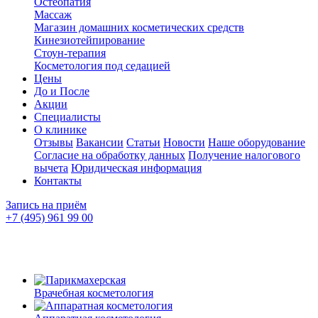
Остеопатия
Массаж
Магазин домашних косметических средств
Кинезиотейпирование
Стоун-терапия
Косметология под седацией
Цены
До и После
Акции
Специалисты
О клинике
Отзывы
Вакансии
Статьи
Новости
Наше оборудование
Согласие на обработку данных
Получение налогового
вычета
Юридическая информация
Контакты
Запись на приём
+7 (495) 961 99 00
Врачебная косметология