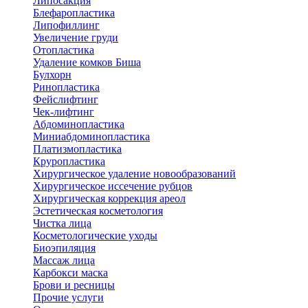
Липосакция
Блефаропластика
Липофиллинг
Увеличение груди
Отопластика
Удаление комков Биша
Булхорн
Ринопластика
Фейслифтинг
Чек-лифтинг
Абдоминопластика
Миниабдоминопластика
Платизмопластика
Круропластика
Хирургическое удаление новообразований
Хирургическое иссечение рубцов
Хирургическая коррекция ареол
Эстетическая косметология
Чистка лица
Косметологические уходы
Биоэпиляция
Массаж лица
Карбокси маска
Брови и ресницы
Прочие услуги