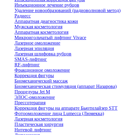
Инъекционное лечение рубцов
Удаление новообразований (радиоволновой метод)
Радиесс
Аппаратная диагностика кожи
Мужская косметология
Аппаратная косметология
Микроигольчатый лифтинг Vivace
Лазерное омоложение
Лазерная эпиляция
Лазерная шлифовка рубцов
SMAS-лифтинг
RF-лифтинг
Фракционное омоложение
Коррекция фигуры
Биомеханический массаж
Биомеханическая стимуляция (аппарат Назарова)
Процедуры Jet M
ЭЛОС-омоложение
Прессотерапия
Коррекция фигуры на аппарате Бьютилайзер STT
Фотоомоложение лица Lumecca (Люмекка)
Лазерная косметология
Пластическая хирургия
Нитевой лифтинг