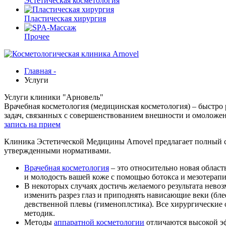
Эстетическая косметология
Пластическая хирургия
Прочее
Главная -
Услуги
Услуги клиники "Арновель"
Врачебная косметология (медицинская косметология) – быстро
задач, связанных с совершенствованием внешности и омоложен
запись на прием
Клиника Эстетической Медицины Arnovel предлагает полный сп
утвержденными нормативами.
Врачебная косметология
– это относительно новая област
и молодость вашей коже с помощью ботокса и мезотерап
В некоторых случаях достичь желаемого результата нево
изменить разрез глаз и приподнять нависающие веки (бле
девственной плевы (гименоплстика). Все хирургически
методик.
Методы
аппаратной косметологии
отличаются высокой эф