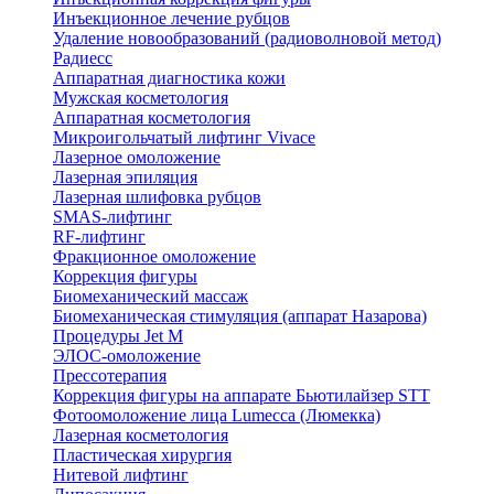
Инъекционное лечение рубцов
Удаление новообразований (радиоволновой метод)
Радиесс
Аппаратная диагностика кожи
Мужская косметология
Аппаратная косметология
Микроигольчатый лифтинг Vivace
Лазерное омоложение
Лазерная эпиляция
Лазерная шлифовка рубцов
SMAS-лифтинг
RF-лифтинг
Фракционное омоложение
Коррекция фигуры
Биомеханический массаж
Биомеханическая стимуляция (аппарат Назарова)
Процедуры Jet M
ЭЛОС-омоложение
Прессотерапия
Коррекция фигуры на аппарате Бьютилайзер STT
Фотоомоложение лица Lumecca (Люмекка)
Лазерная косметология
Пластическая хирургия
Нитевой лифтинг