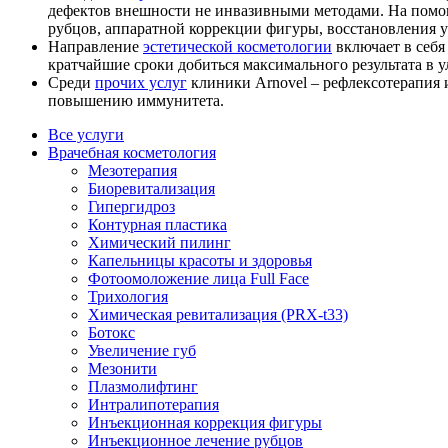
дефектов внешности не инвазивными методами. На помощ
рубцов, аппаратной коррекции фигуры, восстановления у
Направление
эстетической косметологии
включает в себя
кратчайшие сроки добиться максимального результата в
Среди
прочих услуг
клиники Arnovel – рефлексотерапия 
повышению иммунитета.
Все услуги
Врачебная косметология
Мезотерапия
Биоревитализация
Гипергидроз
Контурная пластика
Химический пилинг
Капельницы красоты и здоровья
Фотоомоложение лица Full Face
Трихология
Химическая ревитализация (PRX-t33)
Ботокс
Увеличение губ
Мезонити
Плазмолифтинг
Интралипотерапия
Инъекционная коррекция фигуры
Инъекционное лечение рубцов