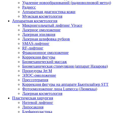
Удаление новообразований (радиоволновой метод)
Радиесс
Аппаратная диагностика кожи
Мужская косметология
Аппаратная косметология
Микроигольчатый лифтинг Vivace
Лазерное омоложение
Лазерная эпиляция
Лазерная шлифовка рубцов
SMAS-лифтинг
RF-лифтинг
Фракционное омоложение
Коррекция фигуры
Биомеханический массаж
Биомеханическая стимуляция (аппарат Назарова)
Процедуры Jet M
ЭЛОС-омоложение
Прессотерапия
Коррекция фигуры на аппарате Бьютилайзер STT
Фотоомоложение лица Lumecca (Люмекка)
Лазерная косметология
Пластическая хирургия
Нитевой лифтинг
Липосакция
Блефаропластика