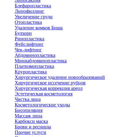
Липосакция
Блефаропластика
Липофиллинг
Увеличение груди
Отопластика
Удаление комков Биша
Булхорн
Ринопластика
Фейслифтинг
Чек-лифтинг
Абдоминопластика
Миниабдоминопластика
Платизмопластика
Круропластика
Хирургическое удаление новообразований
Хирургическое иссечение рубцов
Хирургическая коррекция ареол
Эстетическая косметология
Чистка лица
Косметологические уходы
Биоэпиляция
Массаж лица
Карбокси маска
Брови и ресницы
Прочие услуги