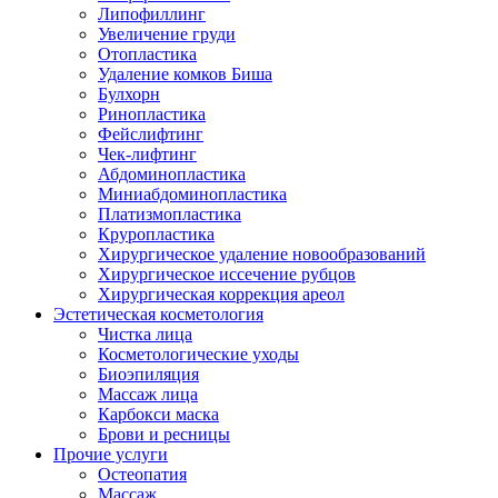
Липофиллинг
Увеличение груди
Отопластика
Удаление комков Биша
Булхорн
Ринопластика
Фейслифтинг
Чек-лифтинг
Абдоминопластика
Миниабдоминопластика
Платизмопластика
Круропластика
Хирургическое удаление новообразований
Хирургическое иссечение рубцов
Хирургическая коррекция ареол
Эстетическая косметология
Чистка лица
Косметологические уходы
Биоэпиляция
Массаж лица
Карбокси маска
Брови и ресницы
Прочие услуги
Остеопатия
Массаж