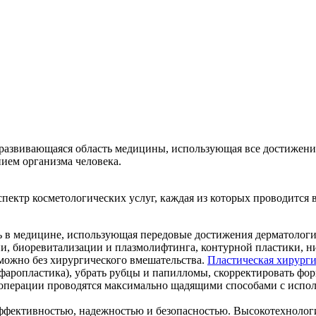
 развивающаяся область медицины, использующая все достижени
ием организма человека.
ектр косметологических услуг, каждая из которых проводится 
ь в медицине, использующая передовые достижения дерматологии
ии, биоревитализации и плазмолифтинга, контурной пластики, н
зможно без хирургического вмешательства.
Пластическая хирург
фаропластика), убрать рубцы и папилломы, скорректировать фор
е операции проводятся максимально щадящими способами с исп
фективностью, надежностью и безопасностью. Высокотехнологи