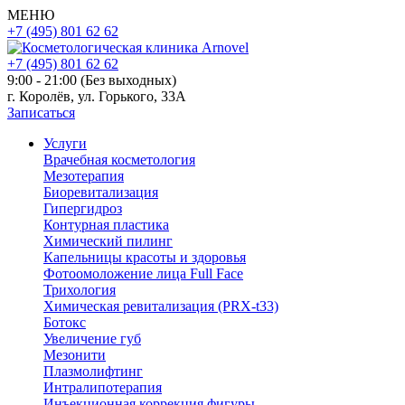
МЕНЮ
+7 (495) 801 62 62
+7 (495) 801 62 62
9:00 - 21:00 (Без выходных)
г. Королёв, ул. Горького, 33А
Записаться
Услуги
Врачебная косметология
Мезотерапия
Биоревитализация
Гипергидроз
Контурная пластика
Химический пилинг
Капельницы красоты и здоровья
Фотоомоложение лица Full Face
Трихология
Химическая ревитализация (PRX-t33)
Ботокс
Увеличение губ
Мезонити
Плазмолифтинг
Интралипотерапия
Инъекционная коррекция фигуры