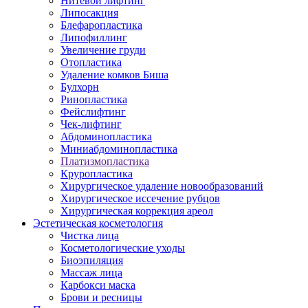
Нитевой лифтинг
Липосакция
Блефаропластика
Липофиллинг
Увеличение груди
Отопластика
Удаление комков Биша
Булхорн
Ринопластика
Фейслифтинг
Чек-лифтинг
Абдоминопластика
Миниабдоминопластика
Платизмопластика
Круропластика
Хирургическое удаление новообразований
Хирургическое иссечение рубцов
Хирургическая коррекция ареол
Эстетическая косметология
Чистка лица
Косметологические уходы
Биоэпиляция
Массаж лица
Карбокси маска
Брови и ресницы