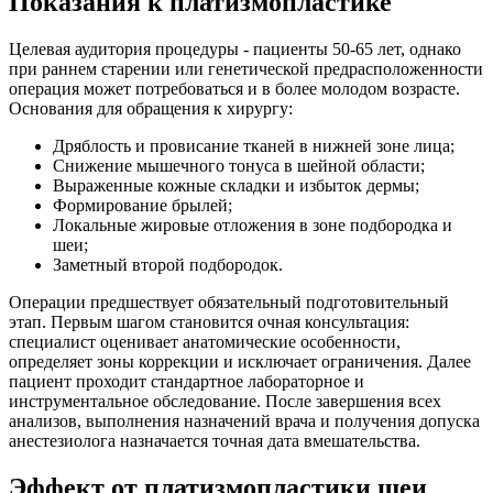
Показания к платизмопластике
Целевая аудитория процедуры - пациенты 50-65 лет, однако
при раннем старении или генетической предрасположенности
операция может потребоваться и в более молодом возрасте.
Основания для обращения к хирургу:
Дряблость и провисание тканей в нижней зоне лица;
Снижение мышечного тонуса в шейной области;
Выраженные кожные складки и избыток дермы;
Формирование брылей;
Локальные жировые отложения в зоне подбородка и
шеи;
Заметный второй подбородок.
Операции предшествует обязательный подготовительный
этап. Первым шагом становится очная консультация:
специалист оценивает анатомические особенности,
определяет зоны коррекции и исключает ограничения. Далее
пациент проходит стандартное лабораторное и
инструментальное обследование. После завершения всех
анализов, выполнения назначений врача и получения допуска
анестезиолога назначается точная дата вмешательства.
Эффект от платизмопластики шеи