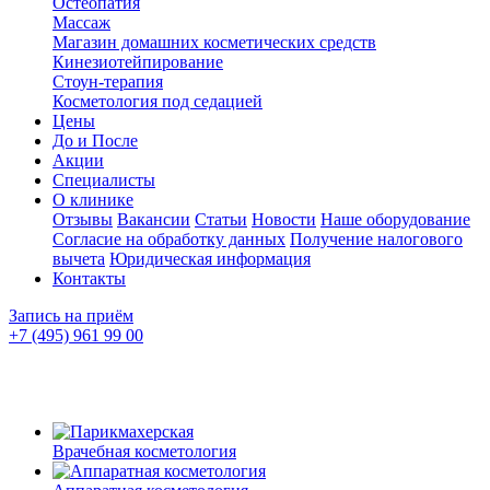
Остеопатия
Массаж
Магазин домашних косметических средств
Кинезиотейпирование
Стоун-терапия
Косметология под седацией
Цены
До и После
Акции
Специалисты
О клинике
Отзывы
Вакансии
Статьи
Новости
Наше оборудование
Согласие на обработку данных
Получение налогового
вычета
Юридическая информация
Контакты
Запись на приём
+7 (495) 961 99 00
Врачебная косметология