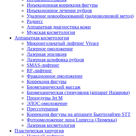
Инъекционная коррекция фигуры
Инъекционное лечение рубцов
Удаление новообразований (радиоволновой метод)
Радиесс
Аппаратная диагностика кожи
Мужская косметология
Аппаратная косметология
Микроигольчатый лифтинг Vivace
Лазерное омоложение
Лазерная эпиляция
Лазерная шлифовка рубцов
SMAS-лифтинг
RF-лифтинг
Фракционное омоложение
Коррекция фигуры
Биомеханический массаж
Биомеханическая стимуляция (аппарат Назарова)
Процедуры Jet M
ЭЛОС-омоложение
Прессотерапия
Коррекция фигуры на аппарате Бьютилайзер STT
Фотоомоложение лица Lumecca (Люмекка)
Лазерная косметология
Пластическая хирургия