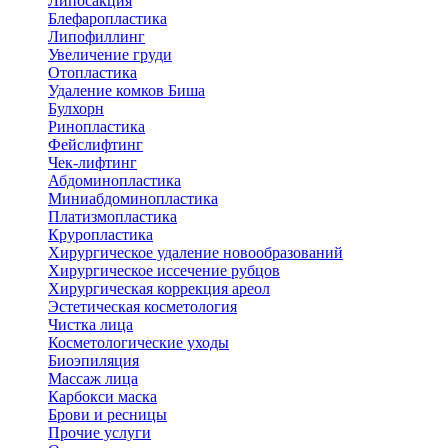
Липосакция
Блефаропластика
Липофиллинг
Увеличение груди
Отопластика
Удаление комков Биша
Булхорн
Ринопластика
Фейслифтинг
Чек-лифтинг
Абдоминопластика
Миниабдоминопластика
Платизмопластика
Круропластика
Хирургическое удаление новообразований
Хирургическое иссечение рубцов
Хирургическая коррекция ареол
Эстетическая косметология
Чистка лица
Косметологические уходы
Биоэпиляция
Массаж лица
Карбокси маска
Брови и ресницы
Прочие услуги