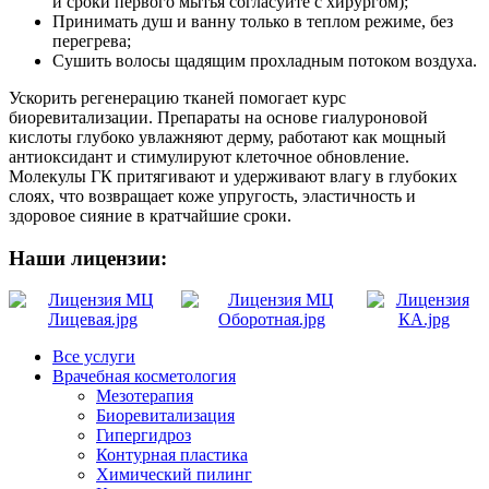
и сроки первого мытья согласуйте с хирургом);
Принимать душ и ванну только в теплом режиме, без
перегрева;
Сушить волосы щадящим прохладным потоком воздуха.
Ускорить регенерацию тканей помогает курс
биоревитализации. Препараты на основе гиалуроновой
кислоты глубоко увлажняют дерму, работают как мощный
антиоксидант и стимулируют клеточное обновление.
Молекулы ГК притягивают и удерживают влагу в глубоких
слоях, что возвращает коже упругость, эластичность и
здоровое сияние в кратчайшие сроки.
Наши лицензии:
Все услуги
Врачебная косметология
Мезотерапия
Биоревитализация
Гипергидроз
Контурная пластика
Химический пилинг