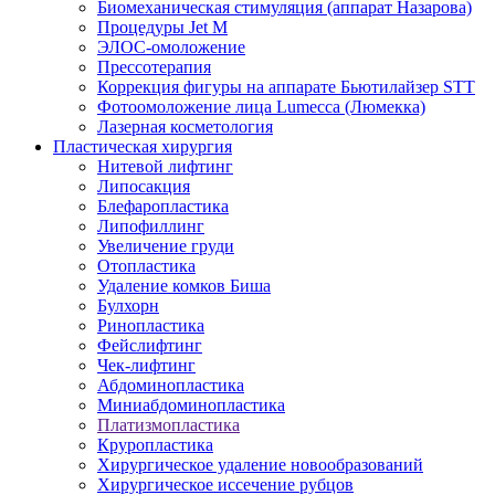
Биомеханическая стимуляция (аппарат Назарова)
Процедуры Jet M
ЭЛОС-омоложение
Прессотерапия
Коррекция фигуры на аппарате Бьютилайзер STT
Фотоомоложение лица Lumecca (Люмекка)
Лазерная косметология
Пластическая хирургия
Нитевой лифтинг
Липосакция
Блефаропластика
Липофиллинг
Увеличение груди
Отопластика
Удаление комков Биша
Булхорн
Ринопластика
Фейслифтинг
Чек-лифтинг
Абдоминопластика
Миниабдоминопластика
Платизмопластика
Круропластика
Хирургическое удаление новообразований
Хирургическое иссечение рубцов