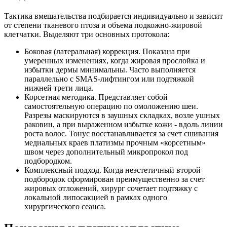
Тактика вмешательства подбирается индивидуально и зависит
от степени тканевого птоза и объема подкожно-жировой
клетчатки. Выделяют три основных протокола:
Боковая (латеральная) коррекция. Показана при
умеренных изменениях, когда жировая прослойка и
избытки дермы минимальны. Часто выполняется
параллельно с SMAS-лифтингом или подтяжкой
нижней трети лица.
Корсетная методика. Представляет собой
самостоятельную операцию по омоложению шеи.
Разрезы маскируются в заушных складках, возле ушных
раковин, а при выраженном избытке кожи - вдоль линии
роста волос. Тонус восстанавливается за счет сшивания
медиальных краев платизмы прочным «корсетным»
швом через дополнительный микропрокол под
подбородком.
Комплексный подход. Когда неэстетичный второй
подбородок сформирован преимущественно за счет
жировых отложений, хирург сочетает подтяжку с
локальной липосакцией в рамках одного
хирургического сеанса.