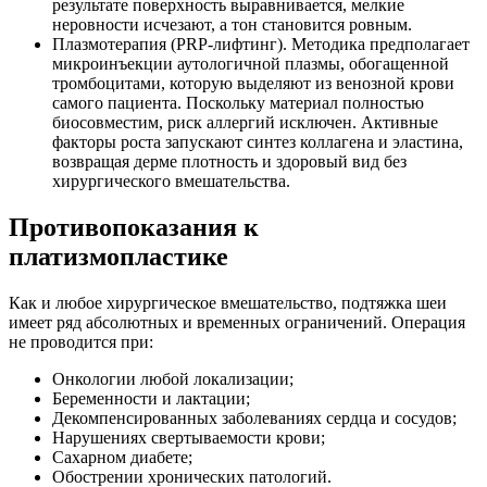
результате поверхность выравнивается, мелкие
неровности исчезают, а тон становится ровным.
Плазмотерапия (PRP-лифтинг). Методика предполагает
микроинъекции аутологичной плазмы, обогащенной
тромбоцитами, которую выделяют из венозной крови
самого пациента. Поскольку материал полностью
биосовместим, риск аллергий исключен. Активные
факторы роста запускают синтез коллагена и эластина,
возвращая дерме плотность и здоровый вид без
хирургического вмешательства.
Противопоказания к
платизмопластике
Как и любое хирургическое вмешательство, подтяжка шеи
имеет ряд абсолютных и временных ограничений. Операция
не проводится при:
Онкологии любой локализации;
Беременности и лактации;
Декомпенсированных заболеваниях сердца и сосудов;
Нарушениях свертываемости крови;
Сахарном диабете;
Обострении хронических патологий.