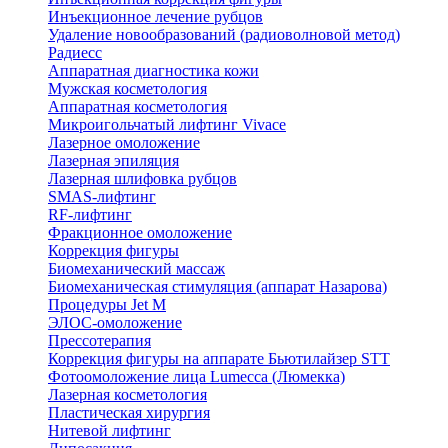
Инъекционное лечение рубцов
Удаление новообразований (радиоволновой метод)
Радиесс
Аппаратная диагностика кожи
Мужская косметология
Аппаратная косметология
Микроигольчатый лифтинг Vivace
Лазерное омоложение
Лазерная эпиляция
Лазерная шлифовка рубцов
SMAS-лифтинг
RF-лифтинг
Фракционное омоложение
Коррекция фигуры
Биомеханический массаж
Биомеханическая стимуляция (аппарат Назарова)
Процедуры Jet M
ЭЛОС-омоложение
Прессотерапия
Коррекция фигуры на аппарате Бьютилайзер STT
Фотоомоложение лица Lumecca (Люмекка)
Лазерная косметология
Пластическая хирургия
Нитевой лифтинг