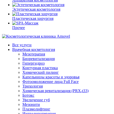
Аппаратная косметология
Эстетическая косметология
Пластическая хирургия
Прочее
Все услуги
Врачебная косметология
Мезотерапия
Биоревитализация
Гипергидроз
Контурная пластика
Химический пилинг
Капельницы красоты и здоровья
Фотоомоложение лица Full Face
Трихология
Химическая ревитализация (PRX-t33)
Ботокс
Увеличение губ
Мезонити
Плазмолифтинг
Интралипотерапия