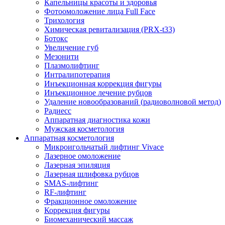
Капельницы красоты и здоровья
Фотоомоложение лица Full Face
Трихология
Химическая ревитализация (PRX-t33)
Ботокс
Увеличение губ
Мезонити
Плазмолифтинг
Интралипотерапия
Инъекционная коррекция фигуры
Инъекционное лечение рубцов
Удаление новообразований (радиоволновой метод)
Радиесс
Аппаратная диагностика кожи
Мужская косметология
Аппаратная косметология
Микроигольчатый лифтинг Vivace
Лазерное омоложение
Лазерная эпиляция
Лазерная шлифовка рубцов
SMAS-лифтинг
RF-лифтинг
Фракционное омоложение
Коррекция фигуры
Биомеханический массаж