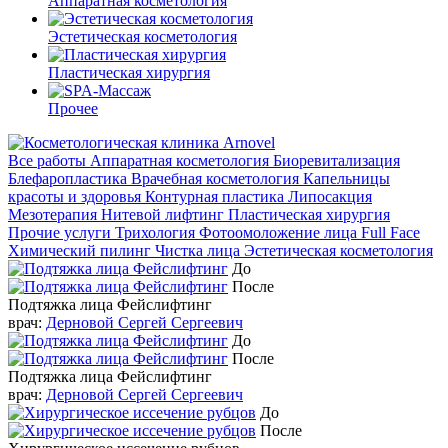
Аппаратная косметология
Эстетическая косметология
Пластическая хирургия
Прочее
Все работы
Аппаратная косметология
Биоревитализация
Блефаропластика
Врачебная косметология
Капельницы
красоты и здоровья
Контурная пластика
Липосакция
Мезотерапия
Нитевой лифтинг
Пластическая хирургия
Прочие услуги
Трихология
Фотоомоложение лица Full Face
Химический пилинг
Чистка лица
Эстетическая косметология
До
После
Подтяжка лица Фейслифтинг
врач:
Дерновой Сергей Сергеевич
До
После
Подтяжка лица Фейслифтинг
врач:
Дерновой Сергей Сергеевич
До
После