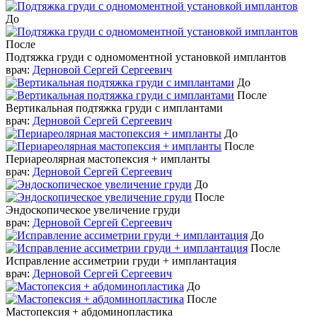
До
После
Подтяжка груди с одномоментной установкой имплантов
врач:
Дерновой Сергей Сергеевич
До
После
Вертикальная подтяжка груди с имплантами
врач:
Дерновой Сергей Сергеевич
До
После
Периареолярная мастопексия + импланты
врач:
Дерновой Сергей Сергеевич
До
После
Эндоскопическое увеличение груди
врач:
Дерновой Сергей Сергеевич
До
После
Исправление ассиметрии груди + имплантация
врач:
Дерновой Сергей Сергеевич
До
После
Мастопексия + абдоминопластика