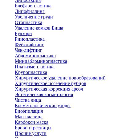
Липосакция
Блефаропластика
Липофиллинг
Увеличение груди
Отопластика
Удаление комков Биша
Булхорн
Ринопластика
Фейслифтинг
Чек-лифтинг
Абдоминопластика
Миниабдоминопластика
Платизмопластика
Круропластика
Хирургическое удаление новообразований
Хирургическое иссечение рубцов
Хирургическая коррекция ареол
Эстетическая косметология
Чистка лица
Косметологические уходы
Биоэпиляция
Массаж лица
Карбокси маска
Брови и ресницы
Прочие услуги