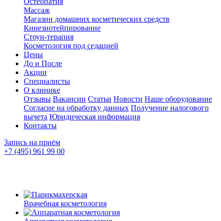
Остеопатия
Массаж
Магазин домашних косметических средств
Кинезиотейпирование
Стоун-терапия
Косметология под седацией
Цены
До и После
Акции
Специалисты
О клинике
Отзывы
Вакансии
Статьи
Новости
Наше оборудование
Согласие на обработку данных
Получение налогового
вычета
Юридическая информация
Контакты
Запись на приём
+7 (495) 961 99 00
Врачебная косметология