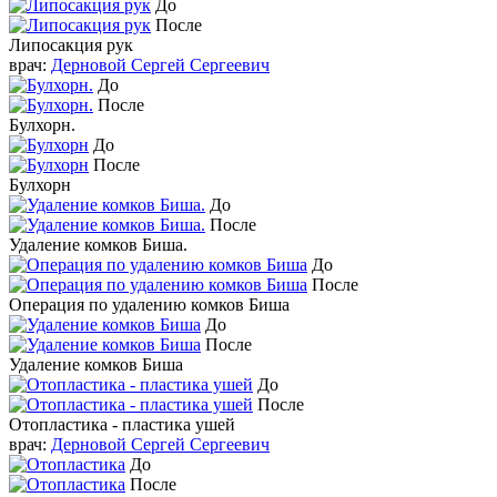
До
После
Липосакция рук
врач:
Дерновой Сергей Сергеевич
До
После
Булхорн.
До
После
Булхорн
До
После
Удаление комков Биша.
До
После
Операция по удалению комков Биша
До
После
Удаление комков Биша
До
После
Отопластика - пластика ушей
врач:
Дерновой Сергей Сергеевич
До
После