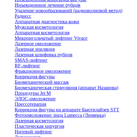
Инъекционное лечение рубцов
Удаление новообразований (радиоволновой метод)
Радиесс
Аппаратная диагностика кожи
Мужская косметология
Аппаратная косметология
Микроигольчатый лифтинг Vivace
Лазерное омоложение
Лазерная эпиляция
Лазерная шлифовка рубцов
SMAS-лифтинг
RF-лифтинг
Фракционное омоложение
Коррекция фигуры
Биомеханический массаж
Биомеханическая стимуляция (аппарат Назарова)
Процедуры Jet M
ЭЛОС-омоложение
Прессотерапия
Коррекция фигуры на аппарате Бьютилайзер STT
Фотоомоложение лица Lumecca (Люмекка)
Лазерная косметология
Пластическая хирургия
Нитевой лифтинг