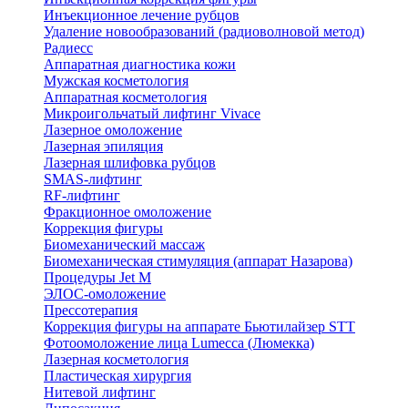
Инъекционное лечение рубцов
Удаление новообразований (радиоволновой метод)
Радиесс
Аппаратная диагностика кожи
Мужская косметология
Аппаратная косметология
Микроигольчатый лифтинг Vivace
Лазерное омоложение
Лазерная эпиляция
Лазерная шлифовка рубцов
SMAS-лифтинг
RF-лифтинг
Фракционное омоложение
Коррекция фигуры
Биомеханический массаж
Биомеханическая стимуляция (аппарат Назарова)
Процедуры Jet M
ЭЛОС-омоложение
Прессотерапия
Коррекция фигуры на аппарате Бьютилайзер STT
Фотоомоложение лица Lumecca (Люмекка)
Лазерная косметология
Пластическая хирургия
Нитевой лифтинг