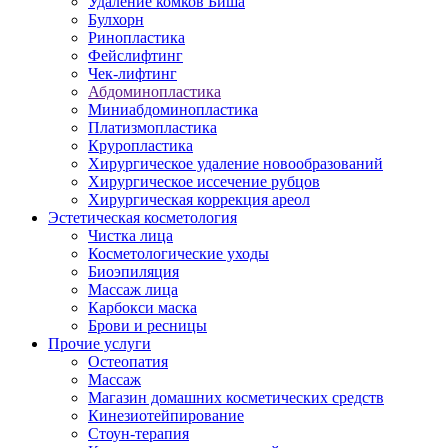
Удаление комков Биша
Булхорн
Ринопластика
Фейслифтинг
Чек-лифтинг
Абдоминопластика
Миниабдоминопластика
Платизмопластика
Круропластика
Хирургическое удаление новообразований
Хирургическое иссечение рубцов
Хирургическая коррекция ареол
Эстетическая косметология
Чистка лица
Косметологические уходы
Биоэпиляция
Массаж лица
Карбокси маска
Брови и ресницы
Прочие услуги
Остеопатия
Массаж
Магазин домашних косметических средств
Кинезиотейпирование
Стоун-терапия