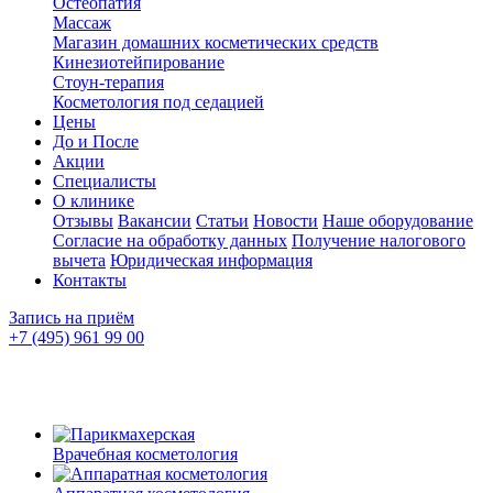
Остеопатия
Массаж
Магазин домашних косметических средств
Кинезиотейпирование
Стоун-терапия
Косметология под седацией
Цены
До и После
Акции
Специалисты
О клинике
Отзывы
Вакансии
Статьи
Новости
Наше оборудование
Согласие на обработку данных
Получение налогового
вычета
Юридическая информация
Контакты
Запись на приём
+7 (495) 961 99 00
Врачебная косметология