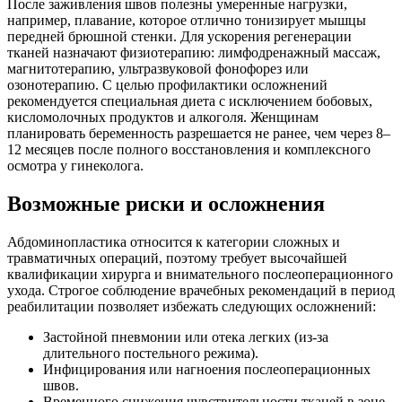
После заживления швов полезны умеренные нагрузки,
например, плавание, которое отлично тонизирует мышцы
передней брюшной стенки. Для ускорения регенерации
тканей назначают физиотерапию: лимфодренажный массаж,
магнитотерапию, ультразвуковой фонофорез или
озонотерапию. С целью профилактики осложнений
рекомендуется специальная диета с исключением бобовых,
кисломолочных продуктов и алкоголя. Женщинам
планировать беременность разрешается не ранее, чем через 8–
12 месяцев после полного восстановления и комплексного
осмотра у гинеколога.
Возможные риски и осложнения
Абдоминопластика относится к категории сложных и
травматичных операций, поэтому требует высочайшей
квалификации хирурга и внимательного послеоперационного
ухода. Строгое соблюдение врачебных рекомендаций в период
реабилитации позволяет избежать следующих осложнений:
Застойной пневмонии или отека легких (из-за
длительного постельного режима).
Инфицирования или нагноения послеоперационных
швов.
Временного снижения чувствительности тканей в зоне