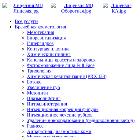
Все услуги
Врачебная косметология
Мезотерапия
Биоревитализация
Гипергидроз
Контурная пластика
Химический пилинг
Капельницы красоты и здоровья
Фотоомоложение лица Full Face
Трихология
Химическая ревитализация (PRX-t33)
Ботокс
Увеличение губ
Мезонити
Плазмолифтинг
Интралипотерапия
Инъекционная коррекция фигуры
Инъекционное лечение рубцов
Удаление новообразований (радиоволновой метод)
Радиесс
Аппаратная диагностика кожи
Мужская косметология