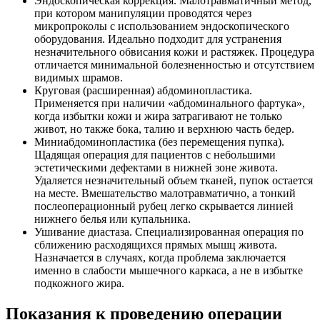
Эндоскопическая коррекция. Малотравматичный метод,
при котором манипуляции проводятся через
микропроколы с использованием эндоскопического
оборудования. Идеально подходит для устранения
незначительного обвисания кожи и растяжек. Процедура
отличается минимальной болезненностью и отсутствием
видимых шрамов.
Круговая (расширенная) абдоминопластика.
Применяется при наличии «абдоминального фартука»,
когда избытки кожи и жира затрагивают не только
живот, но также бока, талию и верхнюю часть бедер.
Миниабдоминопластика (без перемещения пупка).
Щадящая операция для пациентов с небольшими
эстетическими дефектами в нижней зоне живота.
Удаляется незначительный объем тканей, пупок остается
на месте. Вмешательство малотравматично, а тонкий
послеоперационный рубец легко скрывается линией
нижнего белья или купальника.
Ушивание диастаза. Специализированная операция по
сближению расходящихся прямых мышц живота.
Назначается в случаях, когда проблема заключается
именно в слабости мышечного каркаса, а не в избытке
подкожного жира.
Показания к проведению операции