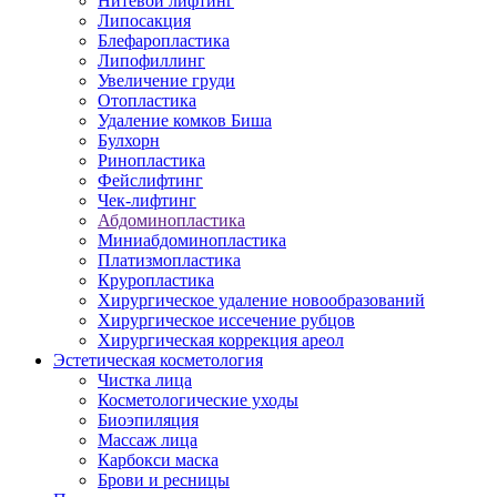
Нитевой лифтинг
Липосакция
Блефаропластика
Липофиллинг
Увеличение груди
Отопластика
Удаление комков Биша
Булхорн
Ринопластика
Фейслифтинг
Чек-лифтинг
Абдоминопластика
Миниабдоминопластика
Платизмопластика
Круропластика
Хирургическое удаление новообразований
Хирургическое иссечение рубцов
Хирургическая коррекция ареол
Эстетическая косметология
Чистка лица
Косметологические уходы
Биоэпиляция
Массаж лица
Карбокси маска
Брови и ресницы