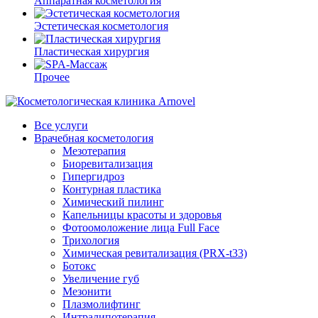
Аппаратная косметология
Эстетическая косметология
Пластическая хирургия
Прочее
Все услуги
Врачебная косметология
Мезотерапия
Биоревитализация
Гипергидроз
Контурная пластика
Химический пилинг
Капельницы красоты и здоровья
Фотоомоложение лица Full Face
Трихология
Химическая ревитализация (PRX-t33)
Ботокс
Увеличение губ
Мезонити
Плазмолифтинг
Интралипотерапия