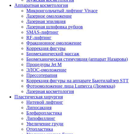
Аппаратная косметология
Микроигольчатый лифтинг Vivace
Лазерное омоложение
Лазерная эпиляция
Лазерная шлифовка рубцов
SMAS-лифтинг
RF-лифтинг
Фракционное омоложение
Коррекция фигуры
Биомеханический массаж
Биомеханическая стимуляция (аппарат Назарова)
Процедуры Jet M
ЭЛОС-омоложение
Прессотерапия
Коррекция фигуры на аппарате Бьютилайзер STT
Фотоомоложение лица Lumecca (Люмекка)
Лазерная косметология
Пластическая хирургия
Нитевой лифтинг
Липосакция
Блефаропластика
Липофиллинг
Увеличение груди
Отопластика