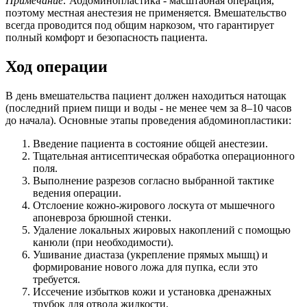
Примечание:
Абдоминопластика - масштабная операция,
поэтому местная анестезия не применяется. Вмешательство
всегда проводится под общим наркозом, что гарантирует
полный комфорт и безопасность пациента.
Ход операции
В день вмешательства пациент должен находиться натощак
(последний прием пищи и воды - не менее чем за 8–10 часов
до начала). Основные этапы проведения абдоминопластики:
Введение пациента в состояние общей анестезии.
Тщательная антисептическая обработка операционного
поля.
Выполнение разрезов согласно выбранной тактике
ведения операции.
Отслоение кожно-жирового лоскута от мышечного
апоневроза брюшной стенки.
Удаление локальных жировых накоплений с помощью
канюли (при необходимости).
Ушивание диастаза (укрепление прямых мышц) и
формирование нового ложа для пупка, если это
требуется.
Иссечение избытков кожи и установка дренажных
трубок для отвода жидкости.