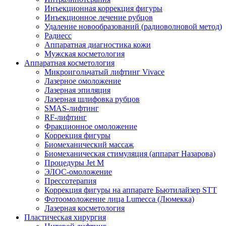
Инъекционная коррекция фигуры
Инъекционное лечение рубцов
Удаление новообразований (радиоволновой метод)
Радиесс
Аппаратная диагностика кожи
Мужская косметология
Аппаратная косметология
Микроигольчатый лифтинг Vivace
Лазерное омоложение
Лазерная эпиляция
Лазерная шлифовка рубцов
SMAS-лифтинг
RF-лифтинг
Фракционное омоложение
Коррекция фигуры
Биомеханический массаж
Биомеханическая стимуляция (аппарат Назарова)
Процедуры Jet M
ЭЛОС-омоложение
Прессотерапия
Коррекция фигуры на аппарате Бьютилайзер STT
Фотоомоложение лица Lumecca (Люмекка)
Лазерная косметология
Пластическая хирургия