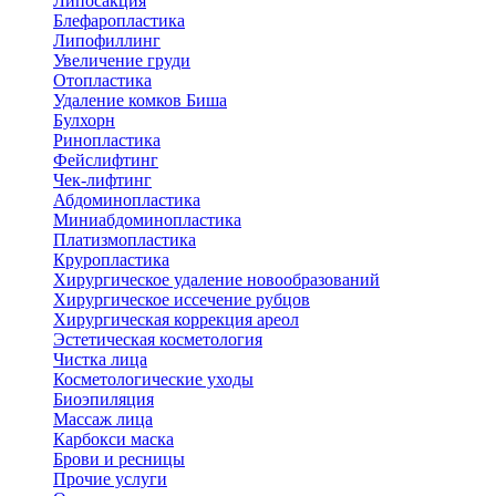
Липосакция
Блефаропластика
Липофиллинг
Увеличение груди
Отопластика
Удаление комков Биша
Булхорн
Ринопластика
Фейслифтинг
Чек-лифтинг
Абдоминопластика
Миниабдоминопластика
Платизмопластика
Круропластика
Хирургическое удаление новообразований
Хирургическое иссечение рубцов
Хирургическая коррекция ареол
Эстетическая косметология
Чистка лица
Косметологические уходы
Биоэпиляция
Массаж лица
Карбокси маска
Брови и ресницы
Прочие услуги