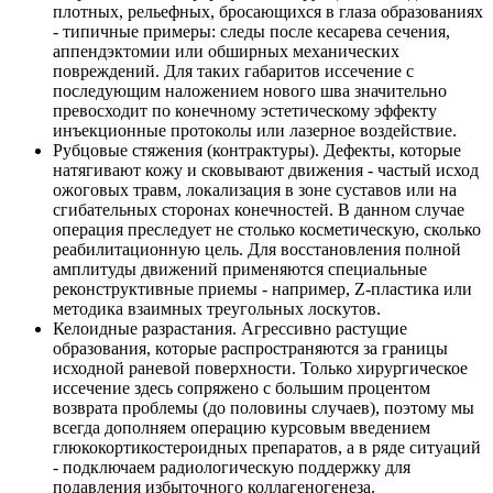
плотных, рельефных, бросающихся в глаза образованиях
- типичные примеры: следы после кесарева сечения,
аппендэктомии или обширных механических
повреждений. Для таких габаритов иссечение с
последующим наложением нового шва значительно
превосходит по конечному эстетическому эффекту
инъекционные протоколы или лазерное воздействие.
Рубцовые стяжения (контрактуры). Дефекты, которые
натягивают кожу и сковывают движения - частый исход
ожоговых травм, локализация в зоне суставов или на
сгибательных сторонах конечностей. В данном случае
операция преследует не столько косметическую, сколько
реабилитационную цель. Для восстановления полной
амплитуды движений применяются специальные
реконструктивные приемы - например, Z-пластика или
методика взаимных треугольных лоскутов.
Келоидные разрастания. Агрессивно растущие
образования, которые распространяются за границы
исходной раневой поверхности. Только хирургическое
иссечение здесь сопряжено с большим процентом
возврата проблемы (до половины случаев), поэтому мы
всегда дополняем операцию курсовым введением
глюкокортикостероидных препаратов, а в ряде ситуаций
- подключаем радиологическую поддержку для
подавления избыточного коллагеногенеза.