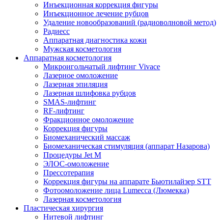
Инъекционная коррекция фигуры
Инъекционное лечение рубцов
Удаление новообразований (радиоволновой метод)
Радиесс
Аппаратная диагностика кожи
Мужская косметология
Аппаратная косметология
Микроигольчатый лифтинг Vivace
Лазерное омоложение
Лазерная эпиляция
Лазерная шлифовка рубцов
SMAS-лифтинг
RF-лифтинг
Фракционное омоложение
Коррекция фигуры
Биомеханический массаж
Биомеханическая стимуляция (аппарат Назарова)
Процедуры Jet M
ЭЛОС-омоложение
Прессотерапия
Коррекция фигуры на аппарате Бьютилайзер STT
Фотоомоложение лица Lumecca (Люмекка)
Лазерная косметология
Пластическая хирургия
Нитевой лифтинг