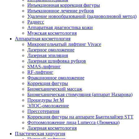
Инъекционная коррекция фигуры
Инъекционное лечение рубцов
Удаление новообразований (радиоволновой метод)
Радиесс
Аппаратная диагностика кожи
Мужская косметология
Аппаратная косметология
Микроигольчатый лифтинг Vivace
Лазерное омоложение
Лазерная эпиляция
Лазерная шлифовка рубцов
SMAS-лифтинг
RF-лифтинг
Фракционное омоложение
Коррекция фигуры
Биомеханический массаж
Биомеханическая стимуляция (аппарат Назарова)
Процедуры Jet M
ЭЛОС-омоложение
Прессотерапия
Коррекция фигуры на аппарате Бьютилайзер STT
Фотоомоложение лица Lumecca (Люмекка)
Лазерная косметология
Пластическая хирургия