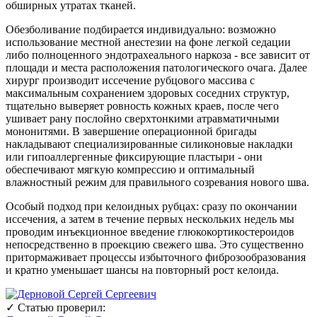
обширных утратах тканей.
Обезболивание подбирается индивидуально: возможно
использование местной анестезии на фоне легкой седации
либо полноценного эндотрахеального наркоза - все зависит от
площади и места расположения патологического очага. Далее
хирург производит иссечение рубцового массива с
максимальным сохранением здоровых соседних структур,
тщательно выверяет ровность кожных краев, после чего
ушивает рану послойно сверхтонкими атравматичными
мононитями. В завершение операционной бригады
накладывают специализированные силиконовые накладки
или гипоаллергенные фиксирующие пластыри - они
обеспечивают мягкую компрессию и оптимальный
влажностный режим для правильного созревания нового шва.
Особый подход при келоидных рубцах: сразу по окончании
иссечения, а затем в течение первых нескольких недель мы
проводим инъекционное введение глюкокортикостероидов
непосредственно в проекцию свежего шва. Это существенно
притормаживает процессы избыточного фиброзообразования
и кратно уменьшает шансы на повторный рост келоида.
✓
Статью проверил: