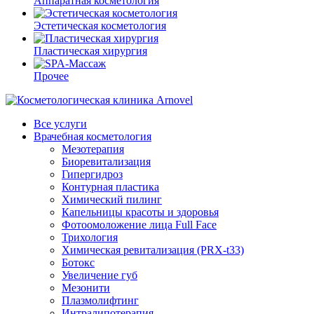
Аппаратная косметология
Эстетическая косметология
Пластическая хирургия
Прочее
Все услуги
Врачебная косметология
Мезотерапия
Биоревитализация
Гипергидроз
Контурная пластика
Химический пилинг
Капельницы красоты и здоровья
Фотоомоложение лица Full Face
Трихология
Химическая ревитализация (PRX-t33)
Ботокс
Увеличение губ
Мезонити
Плазмолифтинг
Интралипотерапия