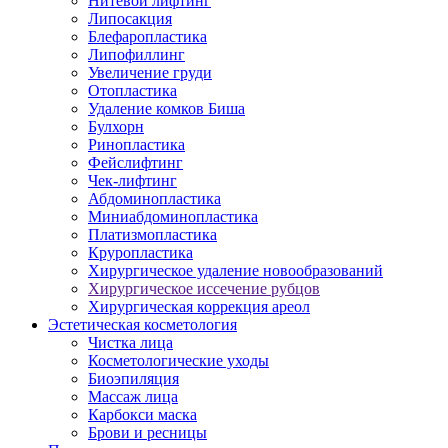
Нитевой лифтинг
Липосакция
Блефаропластика
Липофиллинг
Увеличение груди
Отопластика
Удаление комков Биша
Булхорн
Ринопластика
Фейслифтинг
Чек-лифтинг
Абдоминопластика
Миниабдоминопластика
Платизмопластика
Круропластика
Хирургическое удаление новообразований
Хирургическое иссечение рубцов
Хирургическая коррекция ареол
Эстетическая косметология
Чистка лица
Косметологические уходы
Биоэпиляция
Массаж лица
Карбокси маска
Брови и ресницы