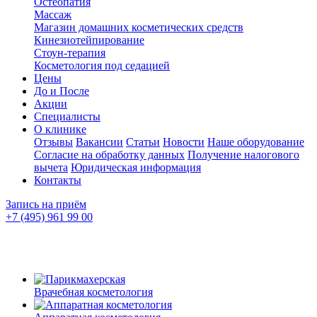
Остеопатия
Массаж
Магазин домашних косметических средств
Кинезиотейпирование
Стоун-терапия
Косметология под седацией
Цены
До и После
Акции
Специалисты
О клинике
Отзывы
Вакансии
Статьи
Новости
Наше оборудование
Согласие на обработку данных
Получение налогового
вычета
Юридическая информация
Контакты
Запись на приём
+7 (495) 961 99 00
Врачебная косметология