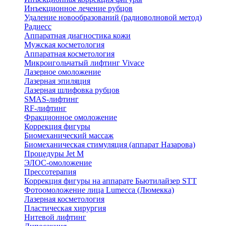
Инъекционное лечение рубцов
Удаление новообразований (радиоволновой метод)
Радиесс
Аппаратная диагностика кожи
Мужская косметология
Аппаратная косметология
Микроигольчатый лифтинг Vivace
Лазерное омоложение
Лазерная эпиляция
Лазерная шлифовка рубцов
SMAS-лифтинг
RF-лифтинг
Фракционное омоложение
Коррекция фигуры
Биомеханический массаж
Биомеханическая стимуляция (аппарат Назарова)
Процедуры Jet M
ЭЛОС-омоложение
Прессотерапия
Коррекция фигуры на аппарате Бьютилайзер STT
Фотоомоложение лица Lumecca (Люмекка)
Лазерная косметология
Пластическая хирургия
Нитевой лифтинг