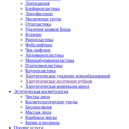
Липосакция
Блефаропластика
Липофиллинг
Увеличение груди
Отопластика
Удаление комков Биша
Булхорн
Ринопластика
Фейслифтинг
Чек-лифтинг
Абдоминопластика
Миниабдоминопластика
Платизмопластика
Круропластика
Хирургическое удаление новообразований
Хирургическое иссечение рубцов
Хирургическая коррекция ареол
Эстетическая косметология
Чистка лица
Косметологические уходы
Биоэпиляция
Массаж лица
Карбокси маска
Брови и ресницы
Прочие услуги