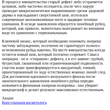
В процессе вмешательства старый дефект либо устраняется
целиком, либо частично иссекается, после чего хирург
проводит микроскопическое выравнивание срезов здоровой
дермы и накладывает сверхтонкий шов, используя
современные малоинвазивные нити и щадящие техники
ушивания. В исходе заживления образуется линейный рубец,
который, как правило, значительно выигрывает во внешнем
виде по сравнению с первоначальным.
Ключевой нюанс, который необходимо понимать: вопреки
частому заблуждению, иссечение не гарантирует полного
исчезновения рубца навечно. На месте вмешательства всегда
остается новый шов, который поэтапно созревает. Смысл
операции - не в «стирании» дефекта, а в его замене: грубый,
бугристый, скошенный или ограничивающий подвижность
участок кожи трансформируется в аккуратный, тонкий,
ориентированный по ходу естественных кожных линий след.
Для достижения идеального визуального финала после
окончательного заживления линейного рубца нередко
назначается финишная лазерная полировка - она убирает
микрорельеф и делает результат максимально естественным.
Акции
Консультация косметолога