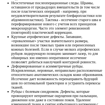
Неэстетичные послеоперационные следы. Шрамы,
оставшиеся от предыдущих вмешательств (в том числе
после пластических операций - например, при
неудовлетворительном результате блефаропластики или
абдоминопластики). Тактика - иссечение старого шва и
переформирование нового с учетом всех принципов
микрохирургии. Часто это элемент ревизионной
(повторной) пластической коррекции.
Крупные атрофические дефекты. Запавшие,
«проваленные» участки значительного размера,
возникшие после тяжелых травм или перенесенных
кожных болезней. Если в случае мелких атрофических
рубцов лидирующую позицию занимает лазер, то для
обширных зон именно оперативное иссечение
позволяет добиться наилучшей контурной ровности.
Деформированные и асимметричные рубцы.
Искривленные, неровные, неправильно расположенные
относительно анатомических складок кожи образования.
Иссечение дает возможность перенаправить будущий
шов по оптимальной траектории и устранить перекосы
тканей.
Рубцы с болевым синдромом. Дефекты, которые
провоцируют неприятные ощущения при пальпации,
движении или даже в состоянии покоя. Удаление
измененной ткани и снятие избыточного натяжения с