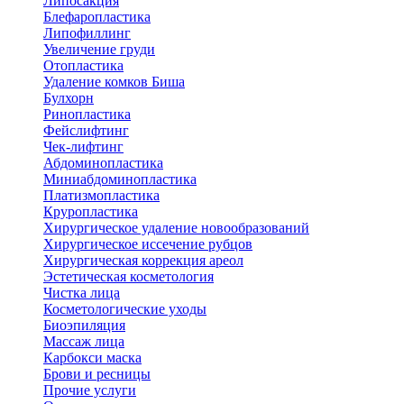
Липосакция
Блефаропластика
Липофиллинг
Увеличение груди
Отопластика
Удаление комков Биша
Булхорн
Ринопластика
Фейслифтинг
Чек-лифтинг
Абдоминопластика
Миниабдоминопластика
Платизмопластика
Круропластика
Хирургическое удаление новообразований
Хирургическое иссечение рубцов
Хирургическая коррекция ареол
Эстетическая косметология
Чистка лица
Косметологические уходы
Биоэпиляция
Массаж лица
Карбокси маска
Брови и ресницы
Прочие услуги