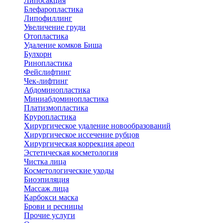
Липосакция
Блефаропластика
Липофиллинг
Увеличение груди
Отопластика
Удаление комков Биша
Булхорн
Ринопластика
Фейслифтинг
Чек-лифтинг
Абдоминопластика
Миниабдоминопластика
Платизмопластика
Круропластика
Хирургическое удаление новообразований
Хирургическое иссечение рубцов
Хирургическая коррекция ареол
Эстетическая косметология
Чистка лица
Косметологические уходы
Биоэпиляция
Массаж лица
Карбокси маска
Брови и ресницы
Прочие услуги