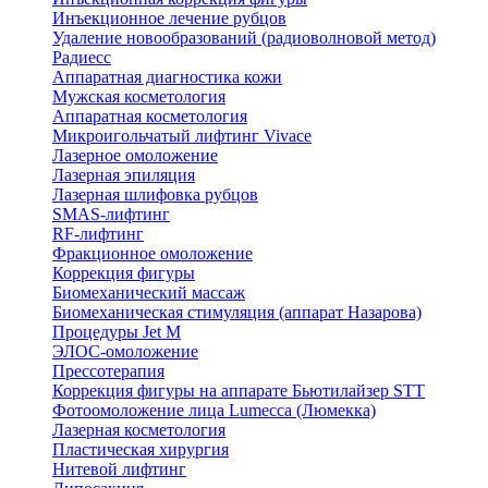
Инъекционное лечение рубцов
Удаление новообразований (радиоволновой метод)
Радиесс
Аппаратная диагностика кожи
Мужская косметология
Аппаратная косметология
Микроигольчатый лифтинг Vivace
Лазерное омоложение
Лазерная эпиляция
Лазерная шлифовка рубцов
SMAS-лифтинг
RF-лифтинг
Фракционное омоложение
Коррекция фигуры
Биомеханический массаж
Биомеханическая стимуляция (аппарат Назарова)
Процедуры Jet M
ЭЛОС-омоложение
Прессотерапия
Коррекция фигуры на аппарате Бьютилайзер STT
Фотоомоложение лица Lumecca (Люмекка)
Лазерная косметология
Пластическая хирургия
Нитевой лифтинг