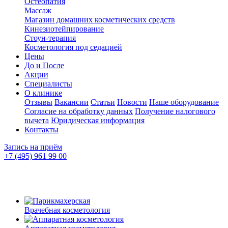
Остеопатия
Массаж
Магазин домашних косметических средств
Кинезиотейпирование
Стоун-терапия
Косметология под седацией
Цены
До и После
Акции
Специалисты
О клинике
Отзывы
Вакансии
Статьи
Новости
Наше оборудование
Согласие на обработку данных
Получение налогового
вычета
Юридическая информация
Контакты
Запись на приём
+7 (495) 961 99 00
Врачебная косметология