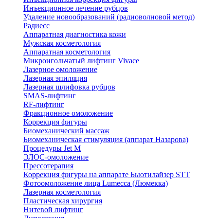
Инъекционное лечение рубцов
Удаление новообразований (радиоволновой метод)
Радиесс
Аппаратная диагностика кожи
Мужская косметология
Аппаратная косметология
Микроигольчатый лифтинг Vivace
Лазерное омоложение
Лазерная эпиляция
Лазерная шлифовка рубцов
SMAS-лифтинг
RF-лифтинг
Фракционное омоложение
Коррекция фигуры
Биомеханический массаж
Биомеханическая стимуляция (аппарат Назарова)
Процедуры Jet M
ЭЛОС-омоложение
Прессотерапия
Коррекция фигуры на аппарате Бьютилайзер STT
Фотоомоложение лица Lumecca (Люмекка)
Лазерная косметология
Пластическая хирургия
Нитевой лифтинг