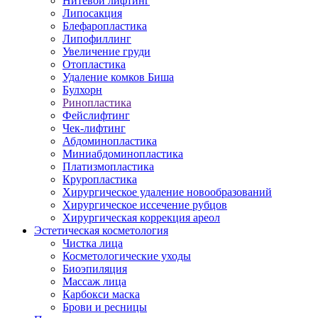
Нитевой лифтинг
Липосакция
Блефаропластика
Липофиллинг
Увеличение груди
Отопластика
Удаление комков Биша
Булхорн
Ринопластика
Фейслифтинг
Чек-лифтинг
Абдоминопластика
Миниабдоминопластика
Платизмопластика
Круропластика
Хирургическое удаление новообразований
Хирургическое иссечение рубцов
Хирургическая коррекция ареол
Эстетическая косметология
Чистка лица
Косметологические уходы
Биоэпиляция
Массаж лица
Карбокси маска
Брови и ресницы