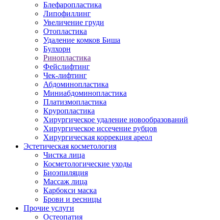
Блефаропластика
Липофиллинг
Увеличение груди
Отопластика
Удаление комков Биша
Булхорн
Ринопластика
Фейслифтинг
Чек-лифтинг
Абдоминопластика
Миниабдоминопластика
Платизмопластика
Круропластика
Хирургическое удаление новообразований
Хирургическое иссечение рубцов
Хирургическая коррекция ареол
Эстетическая косметология
Чистка лица
Косметологические уходы
Биоэпиляция
Массаж лица
Карбокси маска
Брови и ресницы
Прочие услуги
Остеопатия