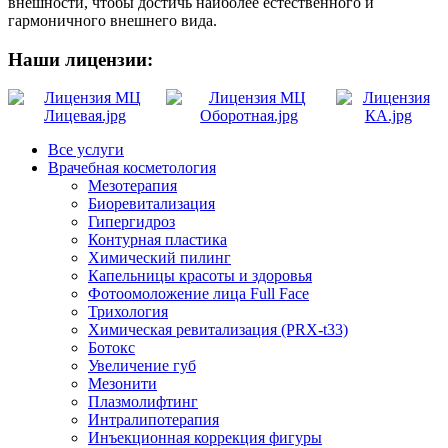
внешности, чтобы достичь наиболее естественного и
гармоничного внешнего вида.
Наши лицензии:
Все услуги
Врачебная косметология
Мезотерапия
Биоревитализация
Гипергидроз
Контурная пластика
Химический пилинг
Капельницы красоты и здоровья
Фотоомоложение лица Full Face
Трихология
Химическая ревитализация (PRX-t33)
Ботокс
Увеличение губ
Мезонити
Плазмолифтинг
Интралипотерапия
Инъекционная коррекция фигуры