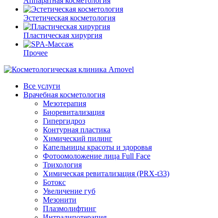
Аппаратная косметология
Эстетическая косметология
Пластическая хирургия
Прочее
Все услуги
Врачебная косметология
Мезотерапия
Биоревитализация
Гипергидроз
Контурная пластика
Химический пилинг
Капельницы красоты и здоровья
Фотоомоложение лица Full Face
Трихология
Химическая ревитализация (PRX-t33)
Ботокс
Увеличение губ
Мезонити
Плазмолифтинг
Интралипотерапия