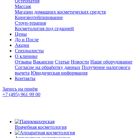
Остеопатия
Массаж
Магазин домашних косметических средств
Кинезиотейпирование
Стоун-терапия
Косметология под седацией
Цены
До и После
Акции
Специалисты
О клинике
Отзывы
Вакансии
Статьи
Новости
Наше оборудование
Согласие на обработку данных
Получение налогового
вычета
Юридическая информация
Контакты
Запись на приём
+7 (495) 961 99 00
Врачебная косметология