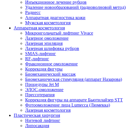
Инъекционное лечение рубцов
Удаление новообразований (радиоволновой метод)
Радиесс
Аппаратная диагностика кожи
Мужская косметология
Аппаратная косметология
Микроигольчатый лифтинг Vivace
Лазерное омоложение
Лазерная эпиляция
Лазерная шлифовка рубцов
SMAS-лифтинг
RF-лифтинг
Фракционное омоложение
Коррекция фигуры
Биомеханический массаж
Биомеханическая стимуляция (аппарат Назарова)
Процедуры Jet M
ЭЛОС-омоложение
Прессотерапия
Коррекция фигуры на аппарате Бьютилайзер STT
Фотоомоложение лица Lumecca (Люмекка)
Лазерная косметология
Пластическая хирургия
Нитевой лифтинг
Липосакция