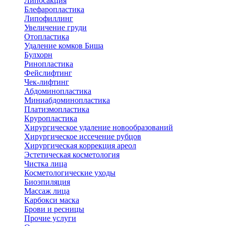
Липосакция
Блефаропластика
Липофиллинг
Увеличение груди
Отопластика
Удаление комков Биша
Булхорн
Ринопластика
Фейслифтинг
Чек-лифтинг
Абдоминопластика
Миниабдоминопластика
Платизмопластика
Круропластика
Хирургическое удаление новообразований
Хирургическое иссечение рубцов
Хирургическая коррекция ареол
Эстетическая косметология
Чистка лица
Косметологические уходы
Биоэпиляция
Массаж лица
Карбокси маска
Брови и ресницы
Прочие услуги