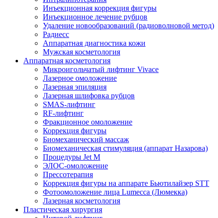
Инъекционная коррекция фигуры
Инъекционное лечение рубцов
Удаление новообразований (радиоволновой метод)
Радиесс
Аппаратная диагностика кожи
Мужская косметология
Аппаратная косметология
Микроигольчатый лифтинг Vivace
Лазерное омоложение
Лазерная эпиляция
Лазерная шлифовка рубцов
SMAS-лифтинг
RF-лифтинг
Фракционное омоложение
Коррекция фигуры
Биомеханический массаж
Биомеханическая стимуляция (аппарат Назарова)
Процедуры Jet M
ЭЛОС-омоложение
Прессотерапия
Коррекция фигуры на аппарате Бьютилайзер STT
Фотоомоложение лица Lumecca (Люмекка)
Лазерная косметология
Пластическая хирургия