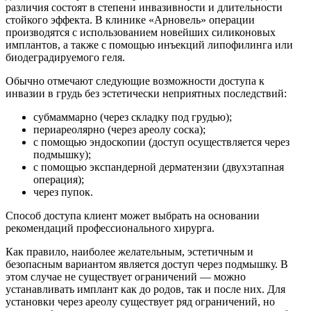
различия состоят в степени инвазивности и длительности
стойкого эффекта. В клинике «Арновель» операции
производятся с использованием новейших силиконовых
имплантов, а также с помощью инъекций липофилинга или
биодеградируемого геля.
Обычно отмечают следующие возможности доступа к
инвазии в грудь без эстетически неприятных последствий:
субмаммарно (через складку под грудью);
периареолярно (через ареолу соска);
с помощью эндоскопии (доступ осуществляется через
подмышку);
с помощью экспандерной дерматензии (двухэтапная
операция);
через пупок.
Способ доступа клиент может выбрать на основании
рекомендаций профессионального хирурга.
Как правило, наиболее желательным, эстетичным и
безопасным вариантом является доступ через подмышку. В
этом случае не существует ограничений — можно
устанавливать имплант как до родов, так и после них. Для
установки через ареолу существует ряд ограничений, но