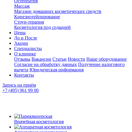
Остеопатия
Массаж
Магазин домашних косметических средств
Кинезиотейпирование
Стоун-терапия
Косметология под седацией
Цены
До и После
Акции
Специалисты
О клинике
Отзывы
Вакансии
Статьи
Новости
Наше оборудование
Согласие на обработку данных
Получение налогового
вычета
Юридическая информация
Контакты
Запись на приём
+7 (495) 961 99 00
Врачебная косметология