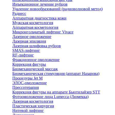
Инъекционное лечение рубцов
Удаление новообразований (радиоволновой метод)
Радиесс
Аппаратная диагностика кожи
Мужская косметология
Аппаратная косметология
Микроигольчатый лифтинг Vivace
Лазерное омоложение
Лазерная эпиляция
Лазерная шлифовка рубцов
SMAS-лифтинг
RF-лифтинг
Фракционное омоложение
Коррекция фигуры
Биомеханический массаж
Биомеханическая стимуляция (аппарат Назарова)
Процедуры Jet M
ЭЛОС-омоложение
Прессотерапия
Коррекция фигуры на аппарате Бьютилайзер STT
Фотоомоложение лица Lumecca (Люмекка)
Лазерная косметология
Пластическая хирургия
Нитевой лифтинг