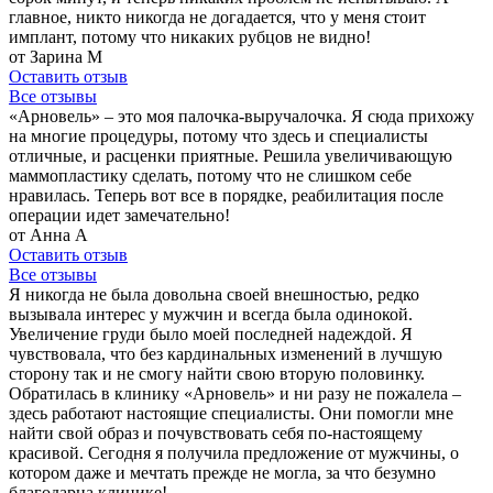
главное, никто никогда не догадается, что у меня стоит
имплант, потому что никаких рубцов не видно!
от Зарина М
Оставить отзыв
Все отзывы
«Арновель» – это моя палочка-выручалочка. Я сюда прихожу
на многие процедуры, потому что здесь и специалисты
отличные, и расценки приятные. Решила увеличивающую
маммопластику сделать, потому что не слишком себе
нравилась. Теперь вот все в порядке, реабилитация после
операции идет замечательно!
от Анна А
Оставить отзыв
Все отзывы
Я никогда не была довольна своей внешностью, редко
вызывала интерес у мужчин и всегда была одинокой.
Увеличение груди было моей последней надеждой. Я
чувствовала, что без кардинальных изменений в лучшую
сторону так и не смогу найти свою вторую половинку.
Обратилась в клинику «Арновель» и ни разу не пожалела –
здесь работают настоящие специалисты. Они помогли мне
найти свой образ и почувствовать себя по-настоящему
красивой. Сегодня я получила предложение от мужчины, о
котором даже и мечтать прежде не могла, за что безумно
благодарна клинике!