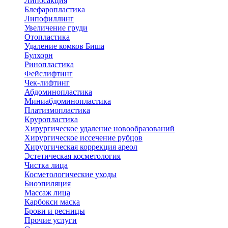
Липосакция
Блефаропластика
Липофиллинг
Увеличение груди
Отопластика
Удаление комков Биша
Булхорн
Ринопластика
Фейслифтинг
Чек-лифтинг
Абдоминопластика
Миниабдоминопластика
Платизмопластика
Круропластика
Хирургическое удаление новообразований
Хирургическое иссечение рубцов
Хирургическая коррекция ареол
Эстетическая косметология
Чистка лица
Косметологические уходы
Биоэпиляция
Массаж лица
Карбокси маска
Брови и ресницы
Прочие услуги