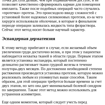
Точка доступа дальше, чем при подмышечном доступе, и не
позволяет качественно сформировать карман для помещения
импланта. Также после подобных операций часто случались
«протечки» протеза. Это происходило ввиду сложностей с
установкой более надежных силиконовых протезов, из-за чего
хирурги использовали оболочные, в которые в финальном
периоде операции заливалась жидкость типа физраствора.
Сейчас этот метод носит больше научный характер.
Эспандерная дерматензия
К этому методу прибегают в случае, если желаемый объем
увеличения груди достаточно велик, и при этом у пациентки
наблюдается нехватка тканей в области груди. Первым этапом
является установка экспандера, который постепенно
деликатно растягивает ткани грудной железы в течение
полутора-двух месяцев. По достижении необходимой степени
растяжения производится установка протезов, которую можно
реализовать любым из упомянутых выше способов. Таким
образом, для этой операции требуется больше времени за счет
двух этапов, но зато она дает минимальный болевой синдром
по завершении. Также этот метод можно использовать для
устранения асимметрии.
Еще одним моментом, который следует учесть перед