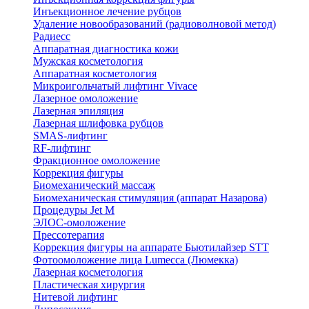
Инъекционное лечение рубцов
Удаление новообразований (радиоволновой метод)
Радиесс
Аппаратная диагностика кожи
Мужская косметология
Аппаратная косметология
Микроигольчатый лифтинг Vivace
Лазерное омоложение
Лазерная эпиляция
Лазерная шлифовка рубцов
SMAS-лифтинг
RF-лифтинг
Фракционное омоложение
Коррекция фигуры
Биомеханический массаж
Биомеханическая стимуляция (аппарат Назарова)
Процедуры Jet M
ЭЛОС-омоложение
Прессотерапия
Коррекция фигуры на аппарате Бьютилайзер STT
Фотоомоложение лица Lumecca (Люмекка)
Лазерная косметология
Пластическая хирургия
Нитевой лифтинг