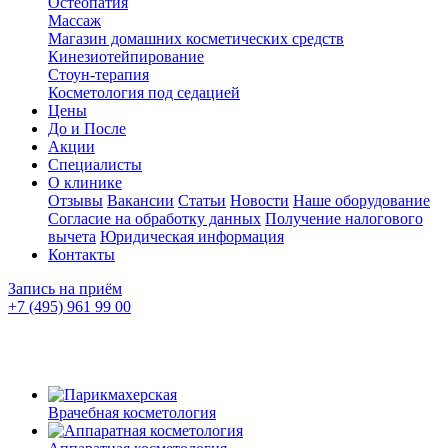
Остеопатия
Массаж
Магазин домашних косметических средств
Кинезиотейпирование
Стоун-терапия
Косметология под седацией
Цены
До и После
Акции
Специалисты
О клинике
Отзывы
Вакансии
Статьи
Новости
Наше оборудование
Согласие на обработку данных
Получение налогового
вычета
Юридическая информация
Контакты
Запись на приём
+7 (495) 961 99 00
Врачебная косметология