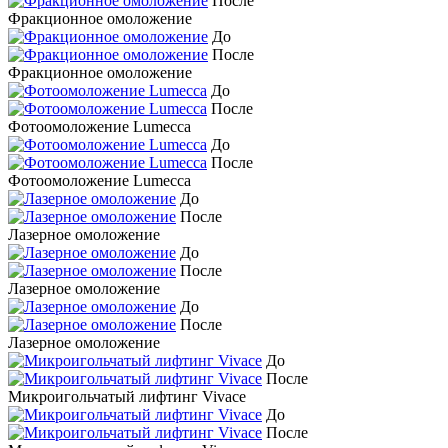
После
Фракционное омоложение
До
После
Фракционное омоложение
До
После
Фотоомоложение Lumecca
До
После
Фотоомоложение Lumecca
До
После
Лазерное омоложение
До
После
Лазерное омоложение
До
После
Лазерное омоложение
До
После
Микроигольчатый лифтинг Vivace
До
После