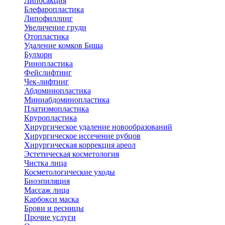
Липосакция
Блефаропластика
Липофиллинг
Увеличение груди
Отопластика
Удаление комков Биша
Булхорн
Ринопластика
Фейслифтинг
Чек-лифтинг
Абдоминопластика
Миниабдоминопластика
Платизмопластика
Круропластика
Хирургическое удаление новообразований
Хирургическое иссечение рубцов
Хирургическая коррекция ареол
Эстетическая косметология
Чистка лица
Косметологические уходы
Биоэпиляция
Массаж лица
Карбокси маска
Брови и ресницы
Прочие услуги