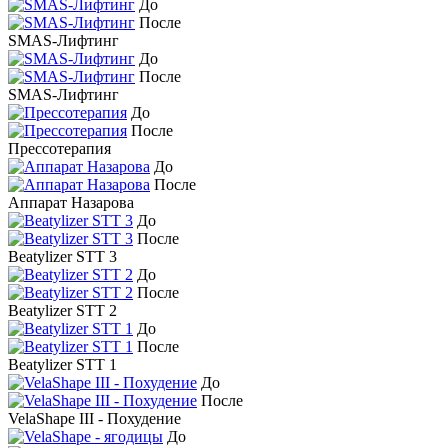
До
После
SMAS-Лифтинг
До
После
SMAS-Лифтинг
До
После
Прессотерапия
До
После
Аппарат Назарова
До
После
Beatylizer STT 3
До
После
Beatylizer STT 2
До
После
Beatylizer STT 1
До
После
VelaShape III - Похудение
До