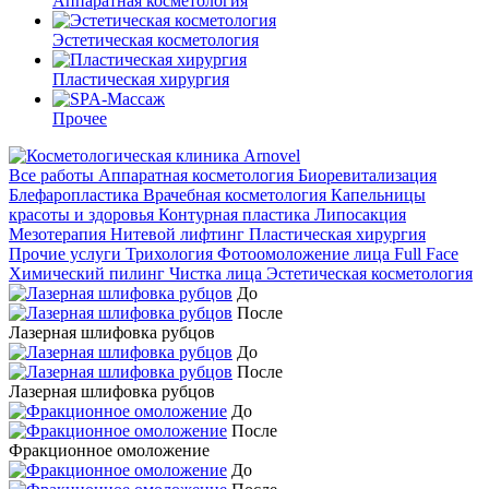
Аппаратная косметология
Эстетическая косметология
Пластическая хирургия
Прочее
Все работы
Аппаратная косметология
Биоревитализация
Блефаропластика
Врачебная косметология
Капельницы
красоты и здоровья
Контурная пластика
Липосакция
Мезотерапия
Нитевой лифтинг
Пластическая хирургия
Прочие услуги
Трихология
Фотоомоложение лица Full Face
Химический пилинг
Чистка лица
Эстетическая косметология
До
После
Лазерная шлифовка рубцов
До
После
Лазерная шлифовка рубцов
До
После
Фракционное омоложение
До