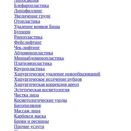
Липосакция
Блефаропластика
Липофиллинг
Увеличение груди
Отопластика
Удаление комков Биша
Булхорн
Ринопластика
Фейслифтинг
Чек-лифтинг
Абдоминопластика
Миниабдоминопластика
Платизмопластика
Круропластика
Хирургическое удаление новообразований
Хирургическое иссечение рубцов
Хирургическая коррекция ареол
Эстетическая косметология
Чистка лица
Косметологические уходы
Биоэпиляция
Массаж лица
Карбокси маска
Брови и ресницы
Прочие услуги