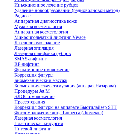
Инъекционное лечение рубцов
Удаление новообразований (радиоволновой метод)
Радиесс
Аппаратная диагностика кожи
Мужская косметология
Аппаратная косметология
Микроигольчатый лифтинг Vivace
Лазерное омоложение
Лазерная эпиляция
Лазерная шлифовка рубцов
SMAS-лифтинг
RF-лифтинг
Фракционное омоложение
Коррекция фигуры
Биомеханический массаж
Биомеханическая стимуляция (аппарат Назарова)
Процедуры Jet M
ЭЛОС-омоложение
Прессотерапия
Коррекция фигуры на аппарате Бьютилайзер STT
Фотоомоложение лица Lumecca (Люмекка)
Лазерная косметология
Пластическая хирургия
Нитевой лифтинг