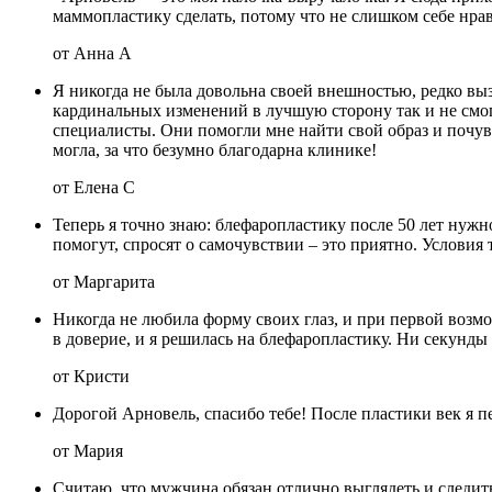
маммопластику сделать, потому что не слишком себе нрав
от Анна А
Я никогда не была довольна своей внешностью, редко выз
кардинальных изменений в лучшую сторону так и не смог
специалисты. Они помогли мне найти свой образ и почув
могла, за что безумно благодарна клинике!
от Елена С
Теперь я точно знаю: блефаропластику после 50 лет нуж
помогут, спросят о самочувствии – это приятно. Условия 
от Маргарита
Никогда не любила форму своих глаз, и при первой возмо
в доверие, и я решилась на блефаропластику. Ни секунды 
от Кристи
Дорогой Арновель, спасибо тебе! После пластики век я п
от Мария
Считаю, что мужчина обязан отлично выглядеть и следить