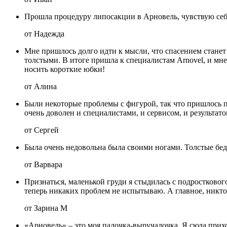
Прошла процедуру липосакции в Арновель, чувствую се
от Надежда
Мне пришлось долго идти к мысли, что спасением станет т
толстыми. В итоге пришла к специалистам Arnovel, и мне
носить короткие юбки!
от Алина
Были некоторые проблемы с фигурой, так что пришлось по
очень доволен и специалистами, и сервисом, и результато
от Сергей
Была очень недовольна была своими ногами. Толстые бед
от Варвара
Признаться, маленькой груди я стыдилась с подросткового
теперь никаких проблем не испытываю. А главное, никто 
от Зарина М
«Арновель» – это моя палочка-выручалочка. Я сюда при