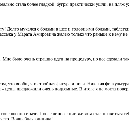
еально стала более гладкой, бугры практически ушли, на пляж
у! Долго мучался с болями в шее и головными болями, таблетки
 массажа у Марата Амировича жалею только что раньше к нему н
 Мне было очень страшно идти на процедуру, но все сделали так
м, что вообще-то стройная фигура и ноги. Никакая физкультура т
я – цены предложили очень подъемные. В итоге я не могла повери
 совершенно иначе. После липосакции живота стал нравиться себ
 чего. Волшебная клиника!