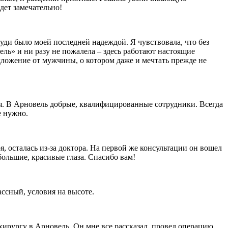
дет замечательно!
уди было моей последней надеждой. Я чувствовала, что без
ль» и ни разу не пожалела – здесь работают настоящие
дложение от мужчины, о котором даже и мечтать прежде не
ия. В Арновель добрые, квалифицированные сотрудники. Всегда
е нужно.
, осталась из-за доктора. На первой же консультации он вошел
большие, красивые глаза. Спасибо вам!
ассный, условия на высоте.
хирургу в Арновель. Он мне все рассказал, провел операцию