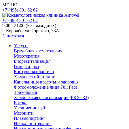
МЕНЮ
+7 (495) 801 62 62
+7 (495) 801 62 62
9:00 - 21:00 (Без выходных)
г. Королёв, ул. Горького, 33А
Записаться
Услуги
Врачебная косметология
Мезотерапия
Биоревитализация
Гипергидроз
Контурная пластика
Химический пилинг
Капельницы красоты и здоровья
Фотоомоложение лица Full Face
Трихология
Химическая ревитализация (PRX-t33)
Ботокс
Увеличение губ
Мезонити
Плазмолифтинг
Интралипотерапия
Инъекционная коррекция фигуры