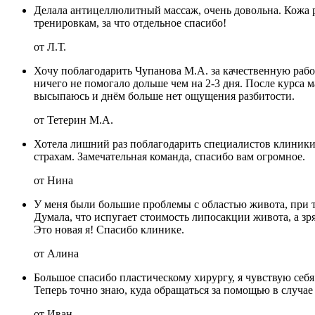
Делала антицеллюлитный массаж, очень довольна. Кожа р
тренировкам, за что отдельное спасибо!
от Л.Т.
Хочу поблагодарить Чупанова М.А. за качественную работ
ничего не помогало дольше чем на 2-3 дня. После курса
высыпаюсь и днём больше нет ощущения разбитости.
от Тетерин М.А.
Хотела лишний раз поблагодарить специалистов клиники.
страхам. Замечательная команда, спасибо вам огромное.
от Нина
У меня были большие проблемы с областью живота, при то
Думала, что испугает стоимость липосакции живота, а зр
Это новая я! Спасибо клинике.
от Алина
Большое спасибо пластическому хирургу, я чувствую себя
Теперь точно знаю, куда обращаться за помощью в случае
от Иван