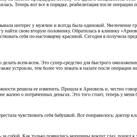
илась. Теперь вот все в порядке, реабилитация после операции и
ывала интерес у мужчин и всегда была одинокой. Увеличение гр
у найти свою вторую половинку. Обратилась в клинику «Арнове
ствовать себя по-настоящему красивой. Сегодня я получила пре
но делать всем-всем. Это супер-средство для быстрого омоложен
также устроили, тем более что лежать в палате после операции н
жности решила ее изменить. Пришла в Арновель и, честно говоря
не жалею о потраченных деньгах. Это того стоит, теперь у меня 
ерестала чувствовать себя бабушкой. Все понравилось: доктор кл
 за собой. Как только появились морщины вокруг глаз, пошел к 