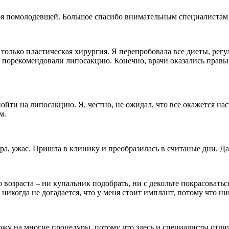
бя помолодевшей. Большое спасибо внимательным специалистам
олько пластическая хирургия. Я перепробовала все диеты, регул
 порекомендовали липосакцию. Конечно, врачи оказались правы, 
йти на липосакцию. Я, честно, не ожидал, что все окажется нас
м.
ра, ужас. Пришла в клинику и преобразилась в считаные дни. Да
 возраста – ни купальник подобрать, ни с декольте покрасоватьс
никогда не догадается, что у меня стоит имплант, потому что н
хожу на многие процедуры, потому что здесь и специалисты от