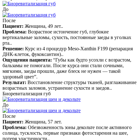
До
После
Пациент:
Женщина, 49 лет.
.
Проблема:
Возрастное истончение губ, глубокие
вертикальные заломы, сухость, постоянные заеды в уголках
рта.
.
Решение:
Курс из 4 процедур Meso-Xanthin F199 (репарация
ДНК-клеток, фукоксантин).
.
Ощущения пациента:
“Губы как будто усохли с возрастом,
бальзамы не помогали. После курса они стали сочными,
мягкими, заеды прошли, даже блеск не нужен — такой
здоровый цвет”
.
Результат:
Восстановление структуры тканей, разглаживание
возрастных заломов, устранение сухости и заедов.
.
Биоревитализация губ
До
После
Пациент:
Женщина, 57 лет
.
Проблема:
Обезвоженность зоны декольте после активного
солнца, тусклость, первые признаки фотостарения на шее,
потеря эластичности.
.