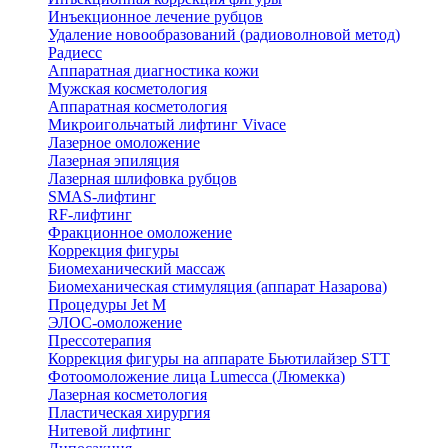
Инъекционное лечение рубцов
Удаление новообразований (радиоволновой метод)
Радиесс
Аппаратная диагностика кожи
Мужская косметология
Аппаратная косметология
Микроигольчатый лифтинг Vivace
Лазерное омоложение
Лазерная эпиляция
Лазерная шлифовка рубцов
SMAS-лифтинг
RF-лифтинг
Фракционное омоложение
Коррекция фигуры
Биомеханический массаж
Биомеханическая стимуляция (аппарат Назарова)
Процедуры Jet M
ЭЛОС-омоложение
Прессотерапия
Коррекция фигуры на аппарате Бьютилайзер STT
Фотоомоложение лица Lumecca (Люмекка)
Лазерная косметология
Пластическая хирургия
Нитевой лифтинг