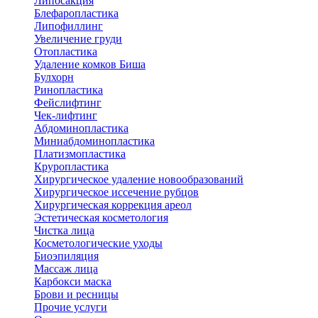
Липосакция
Блефаропластика
Липофиллинг
Увеличение груди
Отопластика
Удаление комков Биша
Булхорн
Ринопластика
Фейслифтинг
Чек-лифтинг
Абдоминопластика
Миниабдоминопластика
Платизмопластика
Круропластика
Хирургическое удаление новообразований
Хирургическое иссечение рубцов
Хирургическая коррекция ареол
Эстетическая косметология
Чистка лица
Косметологические уходы
Биоэпиляция
Массаж лица
Карбокси маска
Брови и ресницы
Прочие услуги