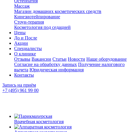
Остеопатия
Массаж
Магазин домашних косметических средств
Кинезиотейпирование
Стоун-терапия
Косметология под седацией
Цены
До и После
Акции
Специалисты
О клинике
Отзывы
Вакансии
Статьи
Новости
Наше оборудование
Согласие на обработку данных
Получение налогового
вычета
Юридическая информация
Контакты
Запись на приём
+7 (495) 961 99 00
Врачебная косметология