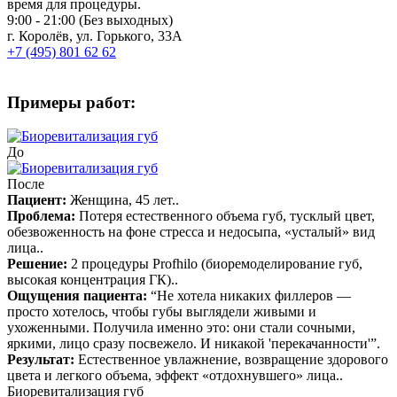
время для процедуры.
9:00 - 21:00 (Без выходных)
г. Королёв, ул. Горького, 33А
+7 (495) 801 62 62
Примеры работ:
До
После
Пациент:
Женщина, 45 лет.
.
Проблема:
Потеря естественного объема губ, тусклый цвет,
обезвоженность на фоне стресса и недосыпа, «усталый» вид
лица.
.
Решение:
2 процедуры Profhilo (биоремоделирование губ,
высокая концентрация ГК).
.
Ощущения пациента:
“Не хотела никаких филлеров —
просто хотелось, чтобы губы выглядели живыми и
ухоженными. Получила именно это: они стали сочными,
яркими, лицо сразу посвежело. И никакой 'перекачанности'”
.
Результат:
Естественное увлажнение, возвращение здорового
цвета и легкого объема, эффект «отдохнувшего» лица.
.
Биоревитализация губ