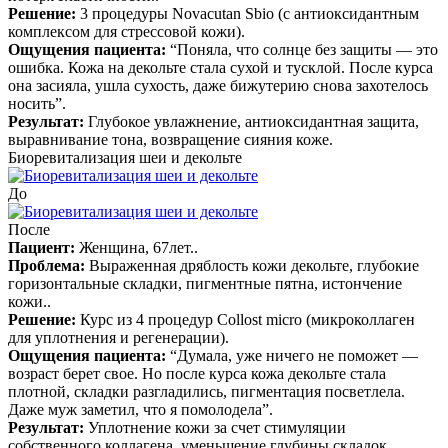
Решение:
3 процедуры Novacutan Sbio (с антиоксидантным
комплексом для стрессовой кожи)
.
Ощущения пациента:
“Поняла, что солнце без защиты — это
ошибка. Кожа на декольте стала сухой и тусклой. После курса
она засияла, ушла сухость, даже бижутерию снова захотелось
носить”
.
Результат:
Глубокое увлажнение, антиоксидантная защита,
выравнивание тона, возвращение сияния коже
.
Биоревитализация шеи и декольте
До
После
Пациент:
Женщина, 67лет.
.
Проблема:
Выраженная дряблость кожи декольте, глубокие
горизонтальные складки, пигментные пятна, истончение
кожи.
.
Решение:
Курс из 4 процедур Collost micro (микроколлаген
для уплотнения и регенерации)
.
Ощущения пациента:
“Думала, уже ничего не поможет —
возраст берет свое. Но после курса кожа декольте стала
плотной, складки разгладились, пигментация посветлела.
Даже муж заметил, что я помолодела”
.
Результат:
Уплотнение кожи за счет стимуляции
собственного коллагена, уменьшение глубины складок,