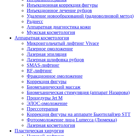
Инъекционная коррекция фигуры
Инъекционное лечение рубцов
Удаление новообразований (радиоволновой метод)
Радиесс
Аппаратная диагностика кожи
Мужская косметология
Аппаратная косметология
Микроигольчатый лифтинг Vivace
Лазерное омоложение
Лазерная эпиляция
Лазерная шлифовка рубцов
SMAS-лифтинг
RF-лифтинг
Фракционное омоложение
Коррекция фигуры
Биомеханический массаж
Биомеханическая стимуляция (аппарат Назарова)
Процедуры Jet M
ЭЛОС-омоложение
Прессотерапия
Коррекция фигуры на аппарате Бьютилайзер STT
Фотоомоложение лица Lumecca (Люмекка)
Лазерная косметология
Пластическая хирургия