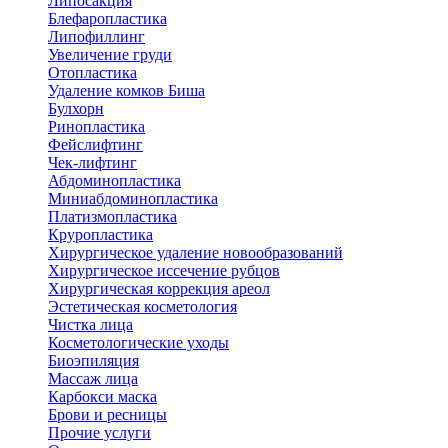
Липосакция
Блефаропластика
Липофиллинг
Увеличение груди
Отопластика
Удаление комков Биша
Булхорн
Ринопластика
Фейслифтинг
Чек-лифтинг
Абдоминопластика
Миниабдоминопластика
Платизмопластика
Круропластика
Хирургическое удаление новообразований
Хирургическое иссечение рубцов
Хирургическая коррекция ареол
Эстетическая косметология
Чистка лица
Косметологические уходы
Биоэпиляция
Массаж лица
Карбокси маска
Брови и ресницы
Прочие услуги