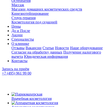
Остеопатия
Массаж
Магазин домашних косметических средств
Кинезиотейпирование
Стоун-терапия
Косметология под седацией
Цены
До и После
Акции
Специалисты
О клинике
Отзывы
Вакансии
Статьи
Новости
Наше оборудование
Согласие на обработку данных
Получение налогового
вычета
Юридическая информация
Контакты
Запись на приём
+7 (495) 961 99 00
Врачебная косметология