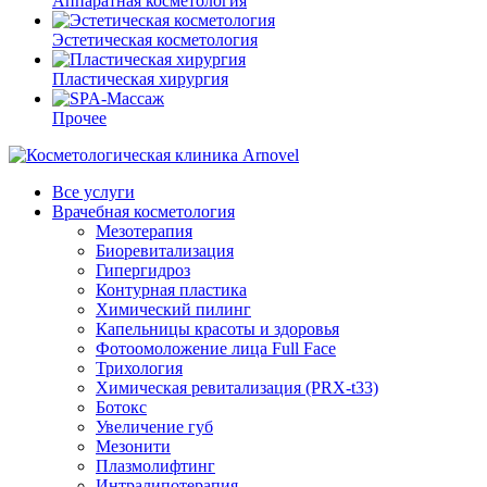
Аппаратная косметология
Эстетическая косметология
Пластическая хирургия
Прочее
Все услуги
Врачебная косметология
Мезотерапия
Биоревитализация
Гипергидроз
Контурная пластика
Химический пилинг
Капельницы красоты и здоровья
Фотоомоложение лица Full Face
Трихология
Химическая ревитализация (PRX-t33)
Ботокс
Увеличение губ
Мезонити
Плазмолифтинг
Интралипотерапия