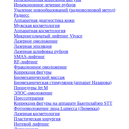
Инъекционное лечение рубцов
Удаление новообразований (радиоволновой метод)
Радиесс
Аппаратная диагностика кожи
Мужская косметология
Аппаратная косметология
Микроигольчатый лифтинг Vivace
Лазерное омоложение
Лазерная эпиляция
Лазерная шлифовка рубцов
SMAS-лифтинг
RF-лифтинг
Фракционное омоложение
Коррекция фигуры
Биомеханический массаж
Биомеханическая стимуляция (аппарат Назарова)
Процедуры Jet M
ЭЛОС-омоложение
Прессотерапия
Коррекция фигуры на аппарате Бьютилайзер STT
Фотоомоложение лица Lumecca (Люмекка)
Лазерная косметология
Пластическая хирургия
Нитевой лифтинг