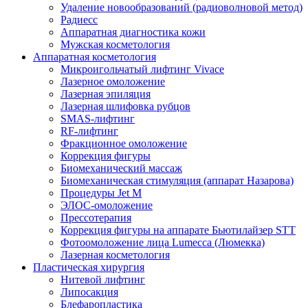
Удаление новообразований (радиоволновой метод)
Радиесс
Аппаратная диагностика кожи
Мужская косметология
Аппаратная косметология
Микроигольчатый лифтинг Vivace
Лазерное омоложение
Лазерная эпиляция
Лазерная шлифовка рубцов
SMAS-лифтинг
RF-лифтинг
Фракционное омоложение
Коррекция фигуры
Биомеханический массаж
Биомеханическая стимуляция (аппарат Назарова)
Процедуры Jet M
ЭЛОС-омоложение
Прессотерапия
Коррекция фигуры на аппарате Бьютилайзер STT
Фотоомоложение лица Lumecca (Люмекка)
Лазерная косметология
Пластическая хирургия
Нитевой лифтинг
Липосакция
Блефаропластика