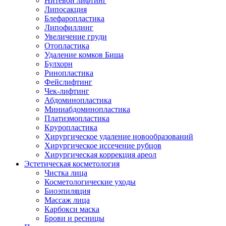
Нитевой лифтинг
Липосакция
Блефаропластика
Липофиллинг
Увеличение груди
Отопластика
Удаление комков Биша
Булхорн
Ринопластика
Фейслифтинг
Чек-лифтинг
Абдоминопластика
Миниабдоминопластика
Платизмопластика
Круропластика
Хирургическое удаление новообразований
Хирургическое иссечение рубцов
Хирургическая коррекция ареол
Эстетическая косметология
Чистка лица
Косметологические уходы
Биоэпиляция
Массаж лица
Карбокси маска
Брови и ресницы