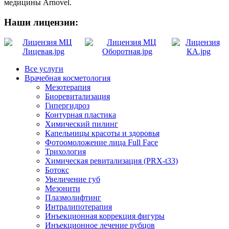
медицины Arnovel.
Наши лицензии:
Все услуги
Врачебная косметология
Мезотерапия
Биоревитализация
Гипергидроз
Контурная пластика
Химический пилинг
Капельницы красоты и здоровья
Фотоомоложение лица Full Face
Трихология
Химическая ревитализация (PRX-t33)
Ботокс
Увеличение губ
Мезонити
Плазмолифтинг
Интралипотерапия
Инъекционная коррекция фигуры
Инъекционное лечение рубцов