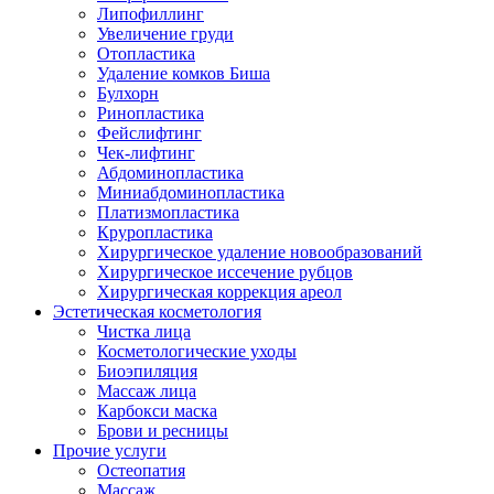
Липофиллинг
Увеличение груди
Отопластика
Удаление комков Биша
Булхорн
Ринопластика
Фейслифтинг
Чек-лифтинг
Абдоминопластика
Миниабдоминопластика
Платизмопластика
Круропластика
Хирургическое удаление новообразований
Хирургическое иссечение рубцов
Хирургическая коррекция ареол
Эстетическая косметология
Чистка лица
Косметологические уходы
Биоэпиляция
Массаж лица
Карбокси маска
Брови и ресницы
Прочие услуги
Остеопатия
Массаж