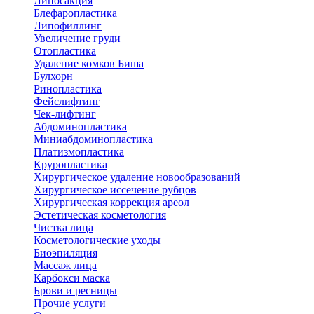
Липосакция
Блефаропластика
Липофиллинг
Увеличение груди
Отопластика
Удаление комков Биша
Булхорн
Ринопластика
Фейслифтинг
Чек-лифтинг
Абдоминопластика
Миниабдоминопластика
Платизмопластика
Круропластика
Хирургическое удаление новообразований
Хирургическое иссечение рубцов
Хирургическая коррекция ареол
Эстетическая косметология
Чистка лица
Косметологические уходы
Биоэпиляция
Массаж лица
Карбокси маска
Брови и ресницы
Прочие услуги