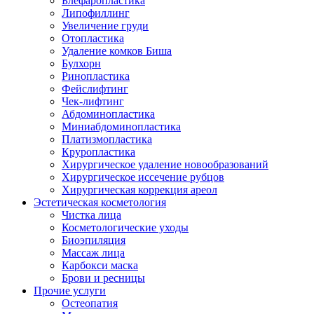
Блефаропластика
Липофиллинг
Увеличение груди
Отопластика
Удаление комков Биша
Булхорн
Ринопластика
Фейслифтинг
Чек-лифтинг
Абдоминопластика
Миниабдоминопластика
Платизмопластика
Круропластика
Хирургическое удаление новообразований
Хирургическое иссечение рубцов
Хирургическая коррекция ареол
Эстетическая косметология
Чистка лица
Косметологические уходы
Биоэпиляция
Массаж лица
Карбокси маска
Брови и ресницы
Прочие услуги
Остеопатия