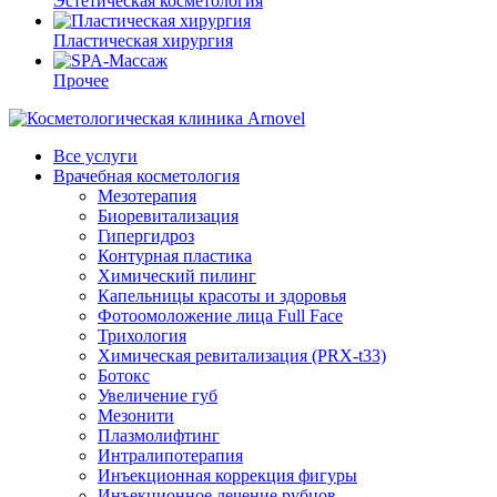
Эстетическая косметология
Пластическая хирургия
Прочее
Все услуги
Врачебная косметология
Мезотерапия
Биоревитализация
Гипергидроз
Контурная пластика
Химический пилинг
Капельницы красоты и здоровья
Фотоомоложение лица Full Face
Трихология
Химическая ревитализация (PRX-t33)
Ботокс
Увеличение губ
Мезонити
Плазмолифтинг
Интралипотерапия
Инъекционная коррекция фигуры
Инъекционное лечение рубцов