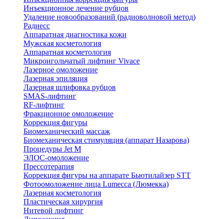
Инъекционное лечение рубцов
Удаление новообразований (радиоволновой метод)
Радиесс
Аппаратная диагностика кожи
Мужская косметология
Аппаратная косметология
Микроигольчатый лифтинг Vivace
Лазерное омоложение
Лазерная эпиляция
Лазерная шлифовка рубцов
SMAS-лифтинг
RF-лифтинг
Фракционное омоложение
Коррекция фигуры
Биомеханический массаж
Биомеханическая стимуляция (аппарат Назарова)
Процедуры Jet M
ЭЛОС-омоложение
Прессотерапия
Коррекция фигуры на аппарате Бьютилайзер STT
Фотоомоложение лица Lumecca (Люмекка)
Лазерная косметология
Пластическая хирургия
Нитевой лифтинг