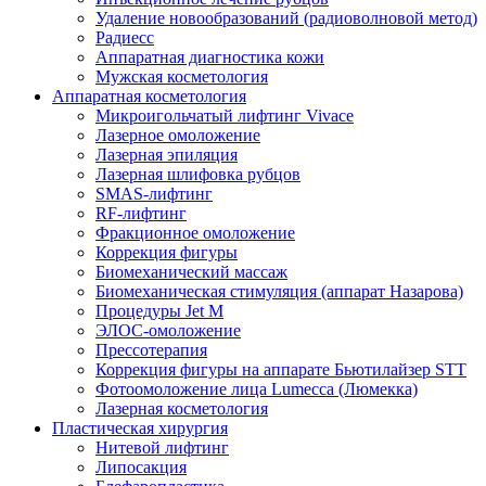
Удаление новообразований (радиоволновой метод)
Радиесс
Аппаратная диагностика кожи
Мужская косметология
Аппаратная косметология
Микроигольчатый лифтинг Vivace
Лазерное омоложение
Лазерная эпиляция
Лазерная шлифовка рубцов
SMAS-лифтинг
RF-лифтинг
Фракционное омоложение
Коррекция фигуры
Биомеханический массаж
Биомеханическая стимуляция (аппарат Назарова)
Процедуры Jet M
ЭЛОС-омоложение
Прессотерапия
Коррекция фигуры на аппарате Бьютилайзер STT
Фотоомоложение лица Lumecca (Люмекка)
Лазерная косметология
Пластическая хирургия
Нитевой лифтинг
Липосакция