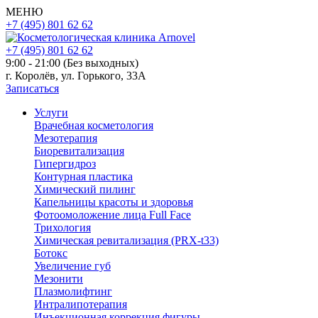
МЕНЮ
+7 (495) 801 62 62
+7 (495) 801 62 62
9:00 - 21:00 (Без выходных)
г. Королёв, ул. Горького, 33А
Записаться
Услуги
Врачебная косметология
Мезотерапия
Биоревитализация
Гипергидроз
Контурная пластика
Химический пилинг
Капельницы красоты и здоровья
Фотоомоложение лица Full Face
Трихология
Химическая ревитализация (PRX-t33)
Ботокс
Увеличение губ
Мезонити
Плазмолифтинг
Интралипотерапия
Инъекционная коррекция фигуры