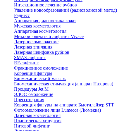
Инъекционное лечение рубцов
Удаление новообразований (радиоволновой метод)
Радиесс
Аппаратная диагностика кожи
Мужская косметология
Аппаратная косметология
Микроигольчатый лифтинг Vivace
Лазерное омоложение
Лазерная эпиляция
Лазерная шлифовка рубцов
SMAS-лифтинг
RF-лифтинг
Фракционное омоложение
Коррекция фигуры
Биомеханический массаж
Биомеханическая стимуляция (аппарат Назарова)
Процедуры Jet M
ЭЛОС-омоложение
Прессотерапия
Коррекция фигуры на аппарате Бьютилайзер STT
Фотоомоложение лица Lumecca (Люмекка)
Лазерная косметология
Пластическая хирургия
Нитевой лифтинг