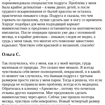
порекомендовала специалистов подруга. Проблема у меня
была крайне деликатная – я мама двоих детей, и после
грудного вскармливания от былой красоты не осталось
практически никакого следа. Подруга и сказала, что чем
горевать по прошлому, лучше сделать шаг в ногу со временем.
Хирург подобрал для меня подходящий вариант
маммопластики и предложил остановиться на анатомических
имплантах. После операции прошло уже два с половиной
месяца, и я крайне довольна – никаких следов не видно, а
грудь у меня такая, что многие кто помоложе завистливо
вздыхают. Чувствую себя красивой и желанной, спасибо!
Ольга С.
Так получилось, что у меня, как и у моей матери, грудь
маленькая от природы. Это сильно мне мешало. Я всегда
чувствовала себя менее полноценной, некрасивой, и в какой-
то момент так случилось, что бывшая подруга с третьим
размером просто увела у меня парня. Тогда я решила, что если
природа не исправила мою проблему, всегда есть медицина.
Обратилась в клинику «Арновель» , потому что почитала
отзывы других пациентов. Мне предложили сделать
маммопластику через ареол. Сейчас уже прошло полтора
месяца, чувствую себя невероятно. Новый четвертый размер