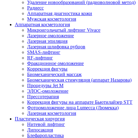
Удаление новообразований (радиоволновой метод)
Радиесс
Аппаратная диагностика кожи
Мужская косметология
Аппаратная косметология
Микроигольчатый лифтинг Vivace
Лазерное омоложение
Лазерная эпиляция
Лазерная шлифовка рубцов
SMAS-лифтинг
RF-лифтинг
Фракционное омоложение
Коррекция фигуры
Биомеханический массаж
Биомеханическая стимуляция (аппарат Назарова)
Процедуры Jet M
ЭЛОС-омоложение
Прессотерапия
Коррекция фигуры на аппарате Бьютилайзер STT
Фотоомоложение лица Lumecca (Люмекка)
Лазерная косметология
Пластическая хирургия
Нитевой лифтинг
Липосакция
Блефаропластика