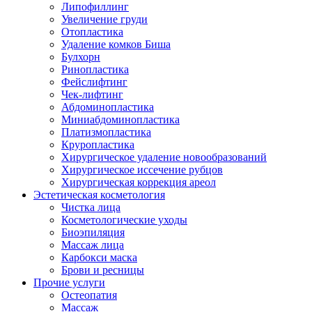
Липофиллинг
Увеличение груди
Отопластика
Удаление комков Биша
Булхорн
Ринопластика
Фейслифтинг
Чек-лифтинг
Абдоминопластика
Миниабдоминопластика
Платизмопластика
Круропластика
Хирургическое удаление новообразований
Хирургическое иссечение рубцов
Хирургическая коррекция ареол
Эстетическая косметология
Чистка лица
Косметологические уходы
Биоэпиляция
Массаж лица
Карбокси маска
Брови и ресницы
Прочие услуги
Остеопатия
Массаж