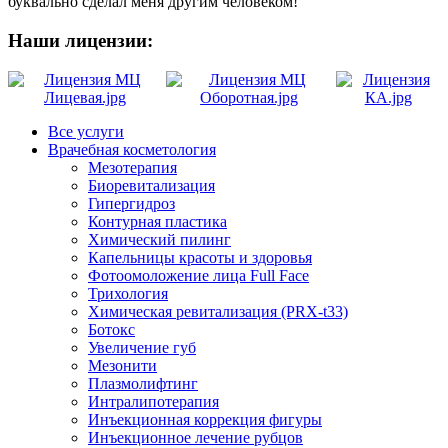
буквально сделал меня другим человеком!
Наши лицензии:
Все услуги
Врачебная косметология
Мезотерапия
Биоревитализация
Гипергидроз
Контурная пластика
Химический пилинг
Капельницы красоты и здоровья
Фотоомоложение лица Full Face
Трихология
Химическая ревитализация (PRX-t33)
Ботокс
Увеличение губ
Мезонити
Плазмолифтинг
Интралипотерапия
Инъекционная коррекция фигуры
Инъекционное лечение рубцов