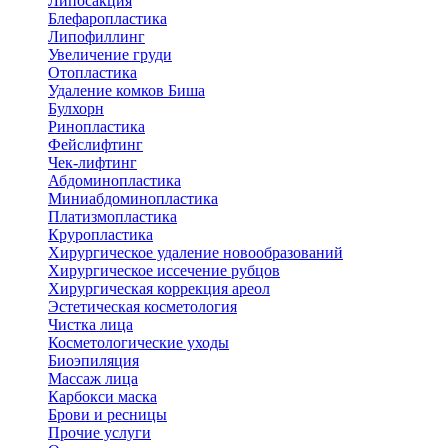
Липосакция
Блефаропластика
Липофиллинг
Увеличение груди
Отопластика
Удаление комков Биша
Булхорн
Ринопластика
Фейслифтинг
Чек-лифтинг
Абдоминопластика
Миниабдоминопластика
Платизмопластика
Круропластика
Хирургическое удаление новообразований
Хирургическое иссечение рубцов
Хирургическая коррекция ареол
Эстетическая косметология
Чистка лица
Косметологические уходы
Биоэпиляция
Массаж лица
Карбокси маска
Брови и ресницы
Прочие услуги