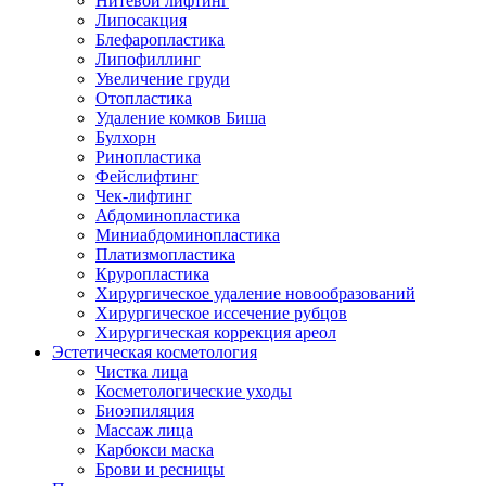
Нитевой лифтинг
Липосакция
Блефаропластика
Липофиллинг
Увеличение груди
Отопластика
Удаление комков Биша
Булхорн
Ринопластика
Фейслифтинг
Чек-лифтинг
Абдоминопластика
Миниабдоминопластика
Платизмопластика
Круропластика
Хирургическое удаление новообразований
Хирургическое иссечение рубцов
Хирургическая коррекция ареол
Эстетическая косметология
Чистка лица
Косметологические уходы
Биоэпиляция
Массаж лица
Карбокси маска
Брови и ресницы