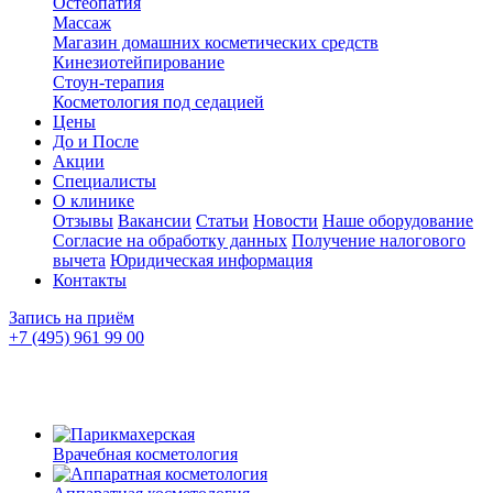
Остеопатия
Массаж
Магазин домашних косметических средств
Кинезиотейпирование
Стоун-терапия
Косметология под седацией
Цены
До и После
Акции
Специалисты
О клинике
Отзывы
Вакансии
Статьи
Новости
Наше оборудование
Согласие на обработку данных
Получение налогового
вычета
Юридическая информация
Контакты
Запись на приём
+7 (495) 961 99 00
Врачебная косметология