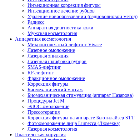
Инъекционная коррекция фигуры
Инъекционное лечение рубцов
Удаление новообразований (радиоволновой метод)
Радиесс
Аппаратная диагностика кожи
Мужская косметология
Аппаратная косметология
Микроигольчатый лифтинг Vivace
Лазерное омоложение
Лазерная эпиляция
Лазерная шлифовка рубцов
SMAS-лифтинг
RF-лифтинг
Фракционное омоложение
Коррекция фигуры
Биомеханический массаж
Биомеханическая стимуляция (аппарат Назарова)
Процедуры Jet M
ЭЛОС-омоложение
Прессотерапия
Коррекция фигуры на аппарате Бьютилайзер STT
Фотоомоложение лица Lumecca (Люмекка)
Лазерная косметология
Пластическая хирургия