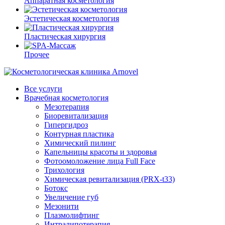
Аппаратная косметология
Эстетическая косметология
Пластическая хирургия
Прочее
Все услуги
Врачебная косметология
Мезотерапия
Биоревитализация
Гипергидроз
Контурная пластика
Химический пилинг
Капельницы красоты и здоровья
Фотоомоложение лица Full Face
Трихология
Химическая ревитализация (PRX-t33)
Ботокс
Увеличение губ
Мезонити
Плазмолифтинг
Интралипотерапия