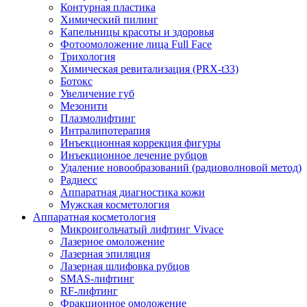
Контурная пластика
Химический пилинг
Капельницы красоты и здоровья
Фотоомоложение лица Full Face
Трихология
Химическая ревитализация (PRX-t33)
Ботокс
Увеличение губ
Мезонити
Плазмолифтинг
Интралипотерапия
Инъекционная коррекция фигуры
Инъекционное лечение рубцов
Удаление новообразований (радиоволновой метод)
Радиесс
Аппаратная диагностика кожи
Мужская косметология
Аппаратная косметология
Микроигольчатый лифтинг Vivace
Лазерное омоложение
Лазерная эпиляция
Лазерная шлифовка рубцов
SMAS-лифтинг
RF-лифтинг
Фракционное омоложение