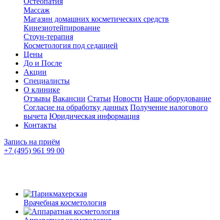
Остеопатия
Массаж
Магазин домашних косметических средств
Кинезиотейпирование
Стоун-терапия
Косметология под седацией
Цены
До и После
Акции
Специалисты
О клинике
Отзывы
Вакансии
Статьи
Новости
Наше оборудование
Согласие на обработку данных
Получение налогового
вычета
Юридическая информация
Контакты
Запись на приём
+7 (495) 961 99 00
Врачебная косметология