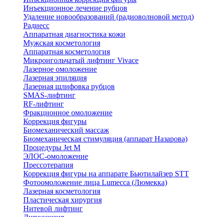
Инъекционное лечение рубцов
Удаление новообразований (радиоволновой метод)
Радиесс
Аппаратная диагностика кожи
Мужская косметология
Аппаратная косметология
Микроигольчатый лифтинг Vivace
Лазерное омоложение
Лазерная эпиляция
Лазерная шлифовка рубцов
SMAS-лифтинг
RF-лифтинг
Фракционное омоложение
Коррекция фигуры
Биомеханический массаж
Биомеханическая стимуляция (аппарат Назарова)
Процедуры Jet M
ЭЛОС-омоложение
Прессотерапия
Коррекция фигуры на аппарате Бьютилайзер STT
Фотоомоложение лица Lumecca (Люмекка)
Лазерная косметология
Пластическая хирургия
Нитевой лифтинг