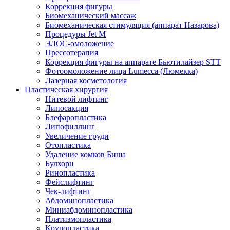
Коррекция фигуры
Биомеханический массаж
Биомеханическая стимуляция (аппарат Назарова)
Процедуры Jet M
ЭЛОС-омоложение
Прессотерапия
Коррекция фигуры на аппарате Бьютилайзер STT
Фотоомоложение лица Lumecca (Люмекка)
Лазерная косметология
Пластическая хирургия
Нитевой лифтинг
Липосакция
Блефаропластика
Липофиллинг
Увеличение груди
Отопластика
Удаление комков Биша
Булхорн
Ринопластика
Фейслифтинг
Чек-лифтинг
Абдоминопластика
Миниабдоминопластика
Платизмопластика
Круропластика