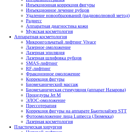
Инъекционная коррекция фигуры
Инъекционное лечение рубцов
Удаление новообразований (радиоволновой метод)
Радиесс
Аппаратная диагностика кожи
Мужская косметология
Аппаратная косметология
Микроигольчатый лифтинг Vivace
Лазерное омоложение
Лазерная эпиляция
Лазерная шлифовка рубцов
SMAS-лифтинг
RF-лифтинг
Фракционное омоложение
Коррекция фигуры
Биомеханический массаж
Биомеханическая стимуляция (аппарат Назарова)
Процедуры Jet M
ЭЛОС-омоложение
Прессотерапия
Коррекция фигуры на аппарате Бьютилайзер STT
Фотоомоложение лица Lumecca (Люмекка)
Лазерная косметология
Пластическая хирургия