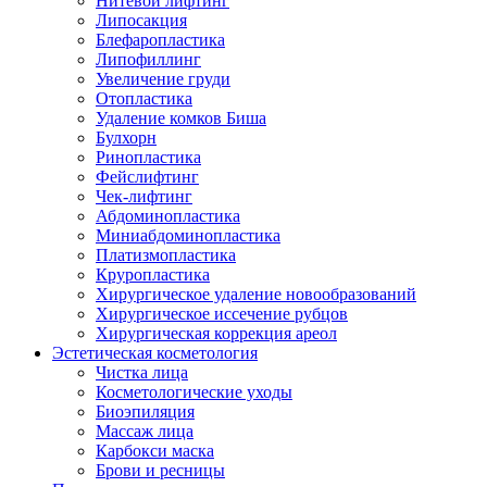
Нитевой лифтинг
Липосакция
Блефаропластика
Липофиллинг
Увеличение груди
Отопластика
Удаление комков Биша
Булхорн
Ринопластика
Фейслифтинг
Чек-лифтинг
Абдоминопластика
Миниабдоминопластика
Платизмопластика
Круропластика
Хирургическое удаление новообразований
Хирургическое иссечение рубцов
Хирургическая коррекция ареол
Эстетическая косметология
Чистка лица
Косметологические уходы
Биоэпиляция
Массаж лица
Карбокси маска
Брови и ресницы