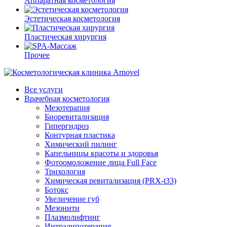
Аппаратная косметология
Эстетическая косметология
Пластическая хирургия
Прочее
Все услуги
Врачебная косметология
Мезотерапия
Биоревитализация
Гипергидроз
Контурная пластика
Химический пилинг
Капельницы красоты и здоровья
Фотоомоложение лица Full Face
Трихология
Химическая ревитализация (PRX-t33)
Ботокс
Увеличение губ
Мезонити
Плазмолифтинг
Интралипотерапия