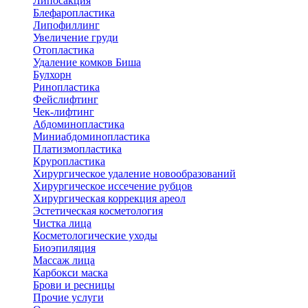
Липосакция
Блефаропластика
Липофиллинг
Увеличение груди
Отопластика
Удаление комков Биша
Булхорн
Ринопластика
Фейслифтинг
Чек-лифтинг
Абдоминопластика
Миниабдоминопластика
Платизмопластика
Круропластика
Хирургическое удаление новообразований
Хирургическое иссечение рубцов
Хирургическая коррекция ареол
Эстетическая косметология
Чистка лица
Косметологические уходы
Биоэпиляция
Массаж лица
Карбокси маска
Брови и ресницы
Прочие услуги