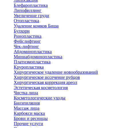
Липосакция
Блефаропластика
Липофиллинг
Увеличение груди
Отопластика
Удаление комков Биша
Булхорн
Ринопластика
Фейслифтинг
Чек-лифтинг
Абдоминопластика
Миниабдоминопластика
Платизмопластика
Круропластика
Хирургическое удаление новообразований
Хирургическое иссечение рубцов
Хирургическая коррекция ареол
Эстетическая косметология
Чистка лица
Косметологические уходы
Биоэпиляция
Массаж лица
Карбокси маска
Брови и ресницы
Прочие услуги