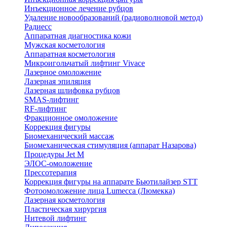
Инъекционное лечение рубцов
Удаление новообразований (радиоволновой метод)
Радиесс
Аппаратная диагностика кожи
Мужская косметология
Аппаратная косметология
Микроигольчатый лифтинг Vivace
Лазерное омоложение
Лазерная эпиляция
Лазерная шлифовка рубцов
SMAS-лифтинг
RF-лифтинг
Фракционное омоложение
Коррекция фигуры
Биомеханический массаж
Биомеханическая стимуляция (аппарат Назарова)
Процедуры Jet M
ЭЛОС-омоложение
Прессотерапия
Коррекция фигуры на аппарате Бьютилайзер STT
Фотоомоложение лица Lumecca (Люмекка)
Лазерная косметология
Пластическая хирургия
Нитевой лифтинг