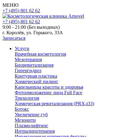
МЕНЮ
+7 (495) 801 62 62
+7 (495) 801 62 62
9:00 - 21:00 (Без выходных)
г. Королёв, ул. Горького, 33А
Записаться
Услуги
Врачебная косметология
Мезотерапия
Биоревитализация
Гипергидроз
Контурная пластика
Химический пилинг
Капельницы красоты и здоровья
Фотоомоложение лица Full Face
Трихология
Химическая ревитализация (PRX-t33)
Ботокс
Увеличение губ
Мезонити
Плазмолифтинг
Интралипотерапия
Инъекционная коррекция фигуры