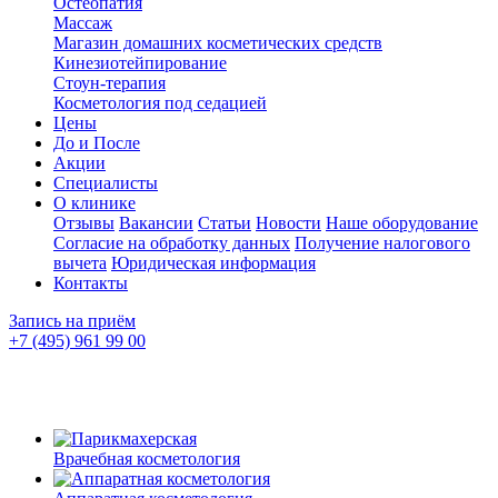
Остеопатия
Массаж
Магазин домашних косметических средств
Кинезиотейпирование
Стоун-терапия
Косметология под седацией
Цены
До и После
Акции
Специалисты
О клинике
Отзывы
Вакансии
Статьи
Новости
Наше оборудование
Согласие на обработку данных
Получение налогового
вычета
Юридическая информация
Контакты
Запись на приём
+7 (495) 961 99 00
Врачебная косметология