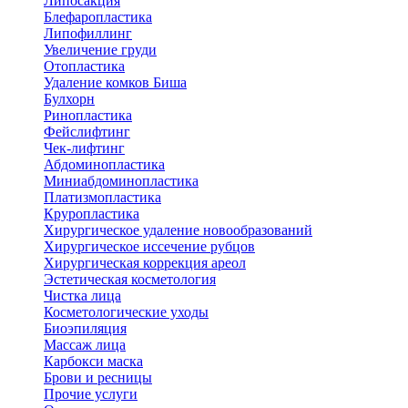
Липосакция
Блефаропластика
Липофиллинг
Увеличение груди
Отопластика
Удаление комков Биша
Булхорн
Ринопластика
Фейслифтинг
Чек-лифтинг
Абдоминопластика
Миниабдоминопластика
Платизмопластика
Круропластика
Хирургическое удаление новообразований
Хирургическое иссечение рубцов
Хирургическая коррекция ареол
Эстетическая косметология
Чистка лица
Косметологические уходы
Биоэпиляция
Массаж лица
Карбокси маска
Брови и ресницы
Прочие услуги