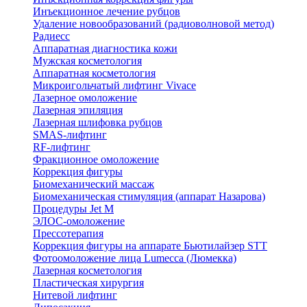
Инъекционное лечение рубцов
Удаление новообразований (радиоволновой метод)
Радиесс
Аппаратная диагностика кожи
Мужская косметология
Аппаратная косметология
Микроигольчатый лифтинг Vivace
Лазерное омоложение
Лазерная эпиляция
Лазерная шлифовка рубцов
SMAS-лифтинг
RF-лифтинг
Фракционное омоложение
Коррекция фигуры
Биомеханический массаж
Биомеханическая стимуляция (аппарат Назарова)
Процедуры Jet M
ЭЛОС-омоложение
Прессотерапия
Коррекция фигуры на аппарате Бьютилайзер STT
Фотоомоложение лица Lumecca (Люмекка)
Лазерная косметология
Пластическая хирургия
Нитевой лифтинг