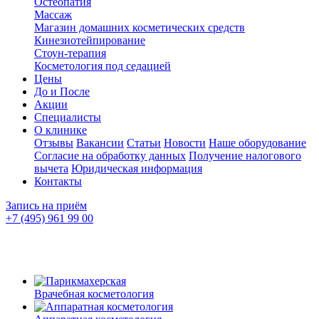
Остеопатия
Массаж
Магазин домашних косметических средств
Кинезиотейпирование
Стоун-терапия
Косметология под седацией
Цены
До и После
Акции
Специалисты
О клинике
Отзывы
Вакансии
Статьи
Новости
Наше оборудование
Согласие на обработку данных
Получение налогового
вычета
Юридическая информация
Контакты
Запись на приём
+7 (495) 961 99 00
Врачебная косметология