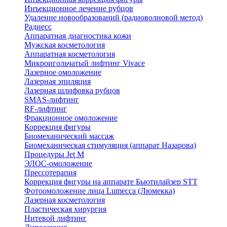
Инъекционное лечение рубцов
Удаление новообразований (радиоволновой метод)
Радиесс
Аппаратная диагностика кожи
Мужская косметология
Аппаратная косметология
Микроигольчатый лифтинг Vivace
Лазерное омоложение
Лазерная эпиляция
Лазерная шлифовка рубцов
SMAS-лифтинг
RF-лифтинг
Фракционное омоложение
Коррекция фигуры
Биомеханический массаж
Биомеханическая стимуляция (аппарат Назарова)
Процедуры Jet M
ЭЛОС-омоложение
Прессотерапия
Коррекция фигуры на аппарате Бьютилайзер STT
Фотоомоложение лица Lumecca (Люмекка)
Лазерная косметология
Пластическая хирургия
Нитевой лифтинг