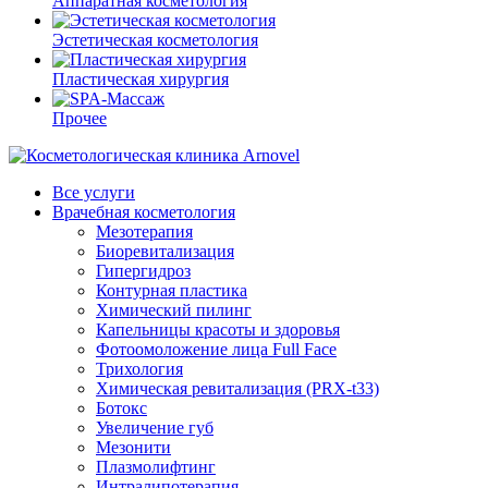
Аппаратная косметология
Эстетическая косметология
Пластическая хирургия
Прочее
Все услуги
Врачебная косметология
Мезотерапия
Биоревитализация
Гипергидроз
Контурная пластика
Химический пилинг
Капельницы красоты и здоровья
Фотоомоложение лица Full Face
Трихология
Химическая ревитализация (PRX-t33)
Ботокс
Увеличение губ
Мезонити
Плазмолифтинг
Интралипотерапия