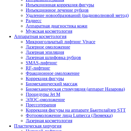
Инъекционная коррекция фигуры
Инъекционное лечение рубцов
Удаление новообразований (радиоволновой метод)
Радиесс
Аппаратная диагностика кожи
Мужская косметология
Аппаратная косметология
Микроигольчатый лифтинг Vivace
Лазерное омоложение
Лазерная эпиляция
Лазерная шлифовка рубцов
SMAS-лифтинг
RF-лифтинг
Фракционное омоложение
Коррекция фигуры
Биомеханический массаж
Биомеханическая стимуляция (аппарат Назарова)
Процедуры Jet M
ЭЛОС-омоложение
Прессотерапия
Коррекция фигуры на аппарате Бьютилайзер STT
Фотоомоложение лица Lumecca (Люмекка)
Лазерная косметология
Пластическая хирургия