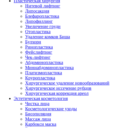
Пластическая хирургия
Нитевой лифтинг
Липосакция
Блефаропластика
Липофиллинг
Увеличение груди
Отопластика
Удаление комков Биша
Булхорн
Ринопластика
Фейслифтинг
Чек-лифтинг
Абдоминопластика
Миниабдоминопластика
Платизмопластика
Круропластика
Хирургическое удаление новообразований
Хирургическое иссечение рубцов
Хирургическая коррекция ареол
Эстетическая косметология
Чистка лица
Косметологические уходы
Биоэпиляция
Массаж лица
Карбокси маска