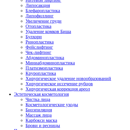
Нитевой лифтинг
Липосакция
Блефаропластика
Липофиллинг
Увеличение груди
Отопластика
Удаление комков Биша
Булхорн
Ринопластика
Фейслифтинг
Чек-лифтинг
Абдоминопластика
Миниабдоминопластика
Платизмопластика
Круропластика
Хирургическое удаление новообразований
Хирургическое иссечение рубцов
Хирургическая коррекция ареол
Эстетическая косметология
Чистка лица
Косметологические уходы
Биоэпиляция
Массаж лица
Карбокси маска
Брови и ресницы