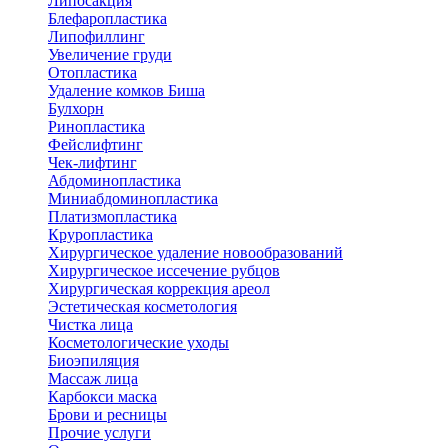
Липосакция
Блефаропластика
Липофиллинг
Увеличение груди
Отопластика
Удаление комков Биша
Булхорн
Ринопластика
Фейслифтинг
Чек-лифтинг
Абдоминопластика
Миниабдоминопластика
Платизмопластика
Круропластика
Хирургическое удаление новообразований
Хирургическое иссечение рубцов
Хирургическая коррекция ареол
Эстетическая косметология
Чистка лица
Косметологические уходы
Биоэпиляция
Массаж лица
Карбокси маска
Брови и ресницы
Прочие услуги