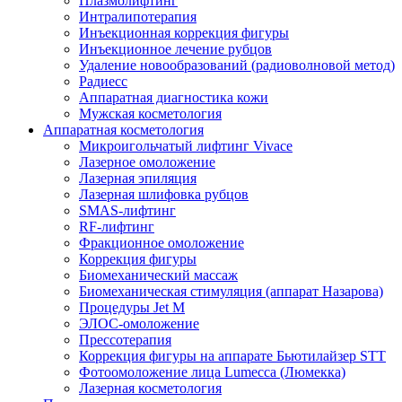
Плазмолифтинг
Интралипотерапия
Инъекционная коррекция фигуры
Инъекционное лечение рубцов
Удаление новообразований (радиоволновой метод)
Радиесс
Аппаратная диагностика кожи
Мужская косметология
Аппаратная косметология
Микроигольчатый лифтинг Vivace
Лазерное омоложение
Лазерная эпиляция
Лазерная шлифовка рубцов
SMAS-лифтинг
RF-лифтинг
Фракционное омоложение
Коррекция фигуры
Биомеханический массаж
Биомеханическая стимуляция (аппарат Назарова)
Процедуры Jet M
ЭЛОС-омоложение
Прессотерапия
Коррекция фигуры на аппарате Бьютилайзер STT
Фотоомоложение лица Lumecca (Люмекка)
Лазерная косметология