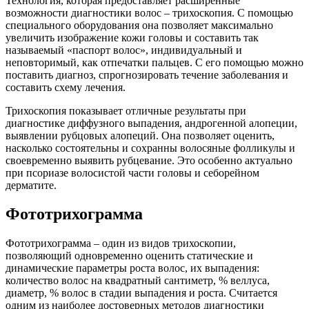
Технология, которая предоставляет расширенные
возможности диагностики волос – трихоскопия. С помощью
специального оборудования она позволяет максимально
увеличить изображение кожи головы и составить так
называемый «паспорт волос», индивидуальный и
неповторимый, как отпечатки пальцев. С его помощью можно
поставить диагноз, спрогнозировать течение заболевания и
составить схему лечения.
Трихоскопия показывает отличные результаты при
диагностике диффузного выпадения, андрогенной алопеции,
выявлении рубцовых алопеций. Она позволяет оценить,
насколько состоятельны и сохранны волосяные фолликулы и
своевременно выявить рубцевание. Это особенно актуально
при псориазе волосистой части головы и себорейном
дерматите.
Фототрихограмма
Фототрихограмма – один из видов трихоскопии,
позволяющий одновременно оценить статические и
динамические параметры роста волос, их выпадения:
количество волос на квадратный сантиметр, % веллуса,
диаметр, % волос в стадии выпадения и роста. Считается
одним из наиболее достоверных методов диагностики