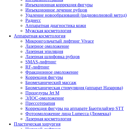
Инъекционная коррекция фигуры
Инъекционное лечение рубцов
Удаление новообразований (радиоволновой метод)
Радиесс
Аппаратная диагностика кожи
Мужская косметология
Аппаратная косметология
Микроигольчатый лифтинг Vivace
Лазерное омоложение
Лазерная эпиляция
Лазерная шлифовка рубцов
SMAS-лифтинг
RF-лифтинг
Фракционное омоложение
Коррекция фигуры
Биомеханический массаж
Биомеханическая стимуляция (аппарат Назарова)
Процедуры Jet M
ЭЛОС-омоложение
Прессотерапия
Коррекция фигуры на аппарате Бьютилайзер STT
Фотоомоложение лица Lumecca (Люмекка)
Лазерная косметология
Пластическая хирургия