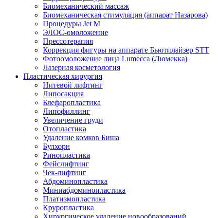
Биомеханический массаж
Биомеханическая стимуляция (аппарат Назарова)
Процедуры Jet M
ЭЛОС-омоложение
Прессотерапия
Коррекция фигуры на аппарате Бьютилайзер STT
Фотоомоложение лица Lumecca (Люмекка)
Лазерная косметология
Пластическая хирургия
Нитевой лифтинг
Липосакция
Блефаропластика
Липофиллинг
Увеличение груди
Отопластика
Удаление комков Биша
Булхорн
Ринопластика
Фейслифтинг
Чек-лифтинг
Абдоминопластика
Миниабдоминопластика
Платизмопластика
Круропластика
Хирургическое удаление новообразований