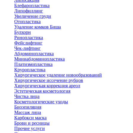
Липосакция
Блефаропластика
Липофиллинг
Увеличение груди
Отопластика
Удаление комков Биша
Булхорн
Ринопластика
Фейслифтинг
Чек-лифтинг
Абдоминопластика
Миниабдоминопластика
Платизмопластика
Круропластика
Хирургическое удаление новообразований
Хирургическое иссечение рубцов
Хирургическая коррекция ареол
Эстетическая косметология
Чистка лица
Косметологические уходы
Биоэпиляция
Массаж лица
Карбокси маска
Брови и ресницы
Прочие услуги