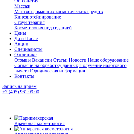
Остеопатия
Массаж
Магазин домашних косметических средств
Кинезиотейпирование
Стоун-терапия
Косметология под седацией
Цены
До и После
Акции
Специалисты
О клинике
Отзывы
Вакансии
Статьи
Новости
Наше оборудование
Согласие на обработку данных
Получение налогового
вычета
Юридическая информация
Контакты
Запись на приём
+7 (495) 961 99 00
Врачебная косметология