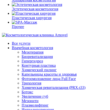
Аппаратная косметология
Эстетическая косметология
Пластическая хирургия
Прочее
Все услуги
Врачебная косметология
Мезотерапия
Биоревитализация
Гипергидроз
Контурная пластика
Химический пилинг
Капельницы красоты и здоровья
Фотоомоложение лица Full Face
Трихология
Химическая ревитализация (PRX-t33)
Ботокс
Увеличение губ
Мезонити
Плазмолифтинг
Интралипотерапия