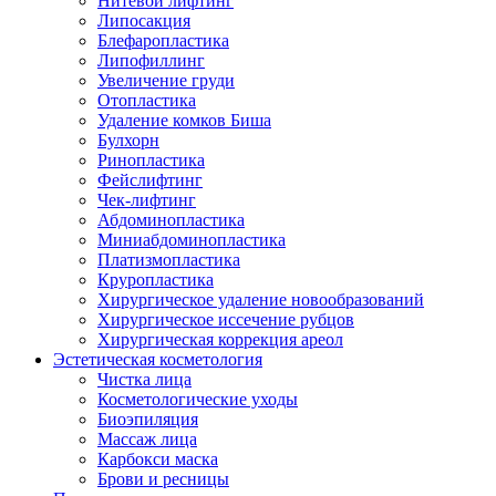
Нитевой лифтинг
Липосакция
Блефаропластика
Липофиллинг
Увеличение груди
Отопластика
Удаление комков Биша
Булхорн
Ринопластика
Фейслифтинг
Чек-лифтинг
Абдоминопластика
Миниабдоминопластика
Платизмопластика
Круропластика
Хирургическое удаление новообразований
Хирургическое иссечение рубцов
Хирургическая коррекция ареол
Эстетическая косметология
Чистка лица
Косметологические уходы
Биоэпиляция
Массаж лица
Карбокси маска
Брови и ресницы