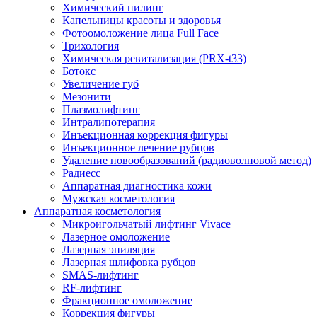
Химический пилинг
Капельницы красоты и здоровья
Фотоомоложение лица Full Face
Трихология
Химическая ревитализация (PRX-t33)
Ботокс
Увеличение губ
Мезонити
Плазмолифтинг
Интралипотерапия
Инъекционная коррекция фигуры
Инъекционное лечение рубцов
Удаление новообразований (радиоволновой метод)
Радиесс
Аппаратная диагностика кожи
Мужская косметология
Аппаратная косметология
Микроигольчатый лифтинг Vivace
Лазерное омоложение
Лазерная эпиляция
Лазерная шлифовка рубцов
SMAS-лифтинг
RF-лифтинг
Фракционное омоложение
Коррекция фигуры