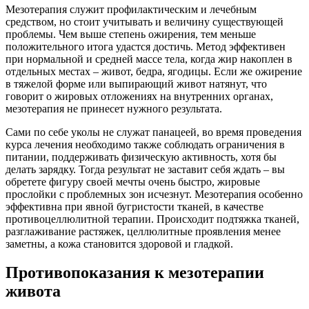
Мезотерапия служит профилактическим и лечебным
средством, но стоит учитывать и величину существующей
проблемы. Чем выше степень ожирения, тем меньше
положительного итога удастся достичь. Метод эффективен
при нормальной и средней массе тела, когда жир накоплен в
отдельных местах – живот, бедра, ягодицы. Если же ожирение
в тяжелой форме или выпирающий живот натянут, что
говорит о жировых отложениях на внутренних органах,
мезотерапия не принесет нужного результата.
Сами по себе уколы не служат панацеей, во время проведения
курса лечения необходимо также соблюдать ограничения в
питании, поддерживать физическую активность, хотя бы
делать зарядку. Тогда результат не заставит себя ждать – вы
обретете фигуру своей мечты очень быстро, жировые
прослойки с проблемных зон исчезнут. Мезотерапия особенно
эффективна при явной бугристости тканей, в качестве
противоцеллюлитной терапии. Происходит подтяжка тканей,
разглаживание растяжек, целлюлитные проявления менее
заметны, а кожа становится здоровой и гладкой.
Противопоказания к мезотерапии
живота