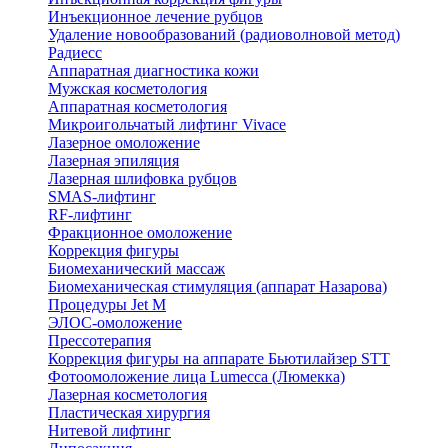
Инъекционное лечение рубцов
Удаление новообразований (радиоволновой метод)
Радиесс
Аппаратная диагностика кожи
Мужская косметология
Аппаратная косметология
Микроигольчатый лифтинг Vivace
Лазерное омоложение
Лазерная эпиляция
Лазерная шлифовка рубцов
SMAS-лифтинг
RF-лифтинг
Фракционное омоложение
Коррекция фигуры
Биомеханический массаж
Биомеханическая стимуляция (аппарат Назарова)
Процедуры Jet M
ЭЛОС-омоложение
Прессотерапия
Коррекция фигуры на аппарате Бьютилайзер STT
Фотоомоложение лица Lumecca (Люмекка)
Лазерная косметология
Пластическая хирургия
Нитевой лифтинг