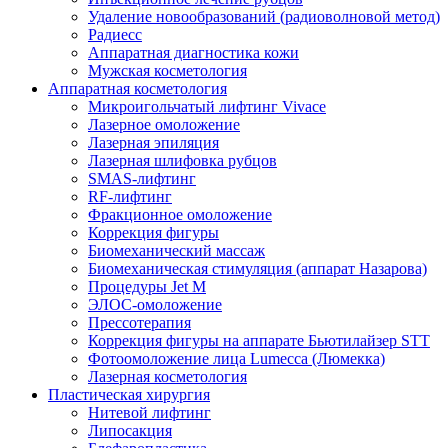
Удаление новообразований (радиоволновой метод)
Радиесс
Аппаратная диагностика кожи
Мужская косметология
Аппаратная косметология
Микроигольчатый лифтинг Vivace
Лазерное омоложение
Лазерная эпиляция
Лазерная шлифовка рубцов
SMAS-лифтинг
RF-лифтинг
Фракционное омоложение
Коррекция фигуры
Биомеханический массаж
Биомеханическая стимуляция (аппарат Назарова)
Процедуры Jet M
ЭЛОС-омоложение
Прессотерапия
Коррекция фигуры на аппарате Бьютилайзер STT
Фотоомоложение лица Lumecca (Люмекка)
Лазерная косметология
Пластическая хирургия
Нитевой лифтинг
Липосакция