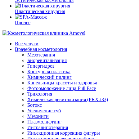
Эстетическая косметология
Пластическая хирургия
Прочее
Все услуги
Врачебная косметология
Мезотерапия
Биоревитализация
Гипергидроз
Контурная пластика
Химический пилинг
Капельницы красоты и здоровья
Фотоомоложение лица Full Face
Трихология
Химическая ревитализация (PRX-t33)
Ботокс
Увеличение губ
Мезонити
Плазмолифтинг
Интралипотерапия
Инъекционная коррекция фигуры
Инъекционное лечение рубцов