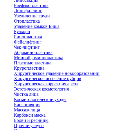
Липосакция
Блефаропластика
Липофиллинг
Увеличение груди
Отопластика
Удаление комков Биша
Булхорн
Ринопластика
Фейслифтинг
Чек-лифтинг
Абдоминопластика
Миниабдоминопластика
Платизмопластика
Круропластика
Хирургическое удаление новообразований
Хирургическое иссечение рубцов
Хирургическая коррекция ареол
Эстетическая косметология
Чистка лица
Косметологические уходы
Биоэпиляция
Массаж лица
Карбокси маска
Брови и ресницы
Прочие услуги