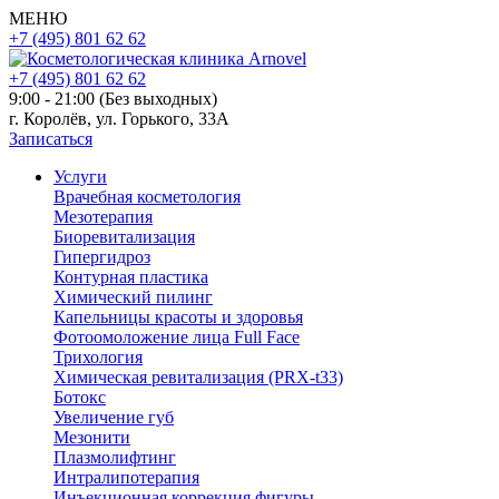
МЕНЮ
+7 (495) 801 62 62
+7 (495) 801 62 62
9:00 - 21:00 (Без выходных)
г. Королёв, ул. Горького, 33А
Записаться
Услуги
Врачебная косметология
Мезотерапия
Биоревитализация
Гипергидроз
Контурная пластика
Химический пилинг
Капельницы красоты и здоровья
Фотоомоложение лица Full Face
Трихология
Химическая ревитализация (PRX-t33)
Ботокс
Увеличение губ
Мезонити
Плазмолифтинг
Интралипотерапия
Инъекционная коррекция фигуры