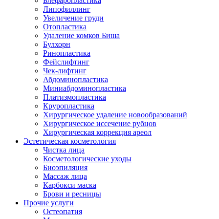
Блефаропластика
Липофиллинг
Увеличение груди
Отопластика
Удаление комков Биша
Булхорн
Ринопластика
Фейслифтинг
Чек-лифтинг
Абдоминопластика
Миниабдоминопластика
Платизмопластика
Круропластика
Хирургическое удаление новообразований
Хирургическое иссечение рубцов
Хирургическая коррекция ареол
Эстетическая косметология
Чистка лица
Косметологические уходы
Биоэпиляция
Массаж лица
Карбокси маска
Брови и ресницы
Прочие услуги
Остеопатия