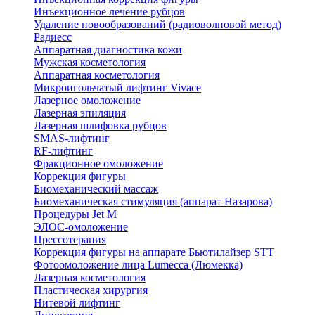
Инъекционное лечение рубцов
Удаление новообразований (радиоволновой метод)
Радиесс
Аппаратная диагностика кожи
Мужская косметология
Аппаратная косметология
Микроигольчатый лифтинг Vivace
Лазерное омоложение
Лазерная эпиляция
Лазерная шлифовка рубцов
SMAS-лифтинг
RF-лифтинг
Фракционное омоложение
Коррекция фигуры
Биомеханический массаж
Биомеханическая стимуляция (аппарат Назарова)
Процедуры Jet M
ЭЛОС-омоложение
Прессотерапия
Коррекция фигуры на аппарате Бьютилайзер STT
Фотоомоложение лица Lumecca (Люмекка)
Лазерная косметология
Пластическая хирургия
Нитевой лифтинг