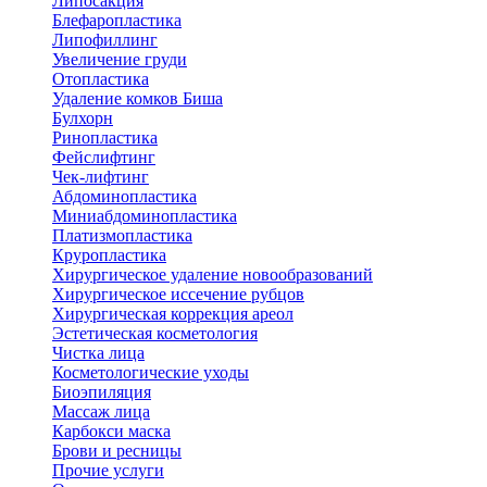
Липосакция
Блефаропластика
Липофиллинг
Увеличение груди
Отопластика
Удаление комков Биша
Булхорн
Ринопластика
Фейслифтинг
Чек-лифтинг
Абдоминопластика
Миниабдоминопластика
Платизмопластика
Круропластика
Хирургическое удаление новообразований
Хирургическое иссечение рубцов
Хирургическая коррекция ареол
Эстетическая косметология
Чистка лица
Косметологические уходы
Биоэпиляция
Массаж лица
Карбокси маска
Брови и ресницы
Прочие услуги