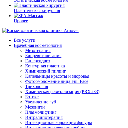
Эстетическая косметология
Пластическая хирургия
Прочее
Все услуги
Врачебная косметология
Мезотерапия
Биоревитализация
Гипергидроз
Контурная пластика
Химический пилинг
Капельницы красоты и здоровья
Фотоомоложение лица Full Face
Трихология
Химическая ревитализация (PRX-t33)
Ботокс
Увеличение губ
Мезонити
Плазмолифтинг
Интралипотерапия
Инъекционная коррекция фигуры
Инъекционное лечение рубцов