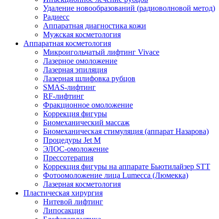
Удаление новообразований (радиоволновой метод)
Радиесс
Аппаратная диагностика кожи
Мужская косметология
Аппаратная косметология
Микроигольчатый лифтинг Vivace
Лазерное омоложение
Лазерная эпиляция
Лазерная шлифовка рубцов
SMAS-лифтинг
RF-лифтинг
Фракционное омоложение
Коррекция фигуры
Биомеханический массаж
Биомеханическая стимуляция (аппарат Назарова)
Процедуры Jet M
ЭЛОС-омоложение
Прессотерапия
Коррекция фигуры на аппарате Бьютилайзер STT
Фотоомоложение лица Lumecca (Люмекка)
Лазерная косметология
Пластическая хирургия
Нитевой лифтинг
Липосакция