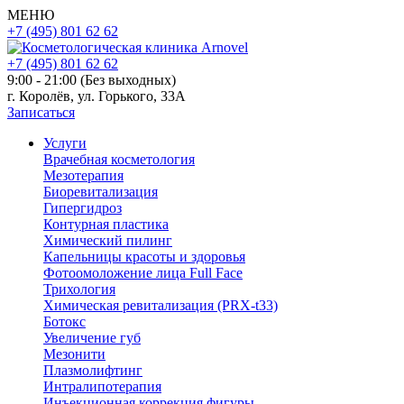
МЕНЮ
+7 (495) 801 62 62
+7 (495) 801 62 62
9:00 - 21:00 (Без выходных)
г. Королёв, ул. Горького, 33А
Записаться
Услуги
Врачебная косметология
Мезотерапия
Биоревитализация
Гипергидроз
Контурная пластика
Химический пилинг
Капельницы красоты и здоровья
Фотоомоложение лица Full Face
Трихология
Химическая ревитализация (PRX-t33)
Ботокс
Увеличение губ
Мезонити
Плазмолифтинг
Интралипотерапия
Инъекционная коррекция фигуры