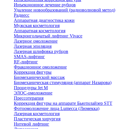
Инъекционное лечение рубцов
Удаление новообразований (радиоволновой метод)
Радиесс
Аппаратная диагностика кожи
Мужская косметология
Аппаратная косметология
Микроигольчатый лифтинг Vivace
Лазерное омоложение
Лазерная эпиляция
Лазерная шлифовка рубцов
SMAS-лифтинг
RF-лифтинг
Фракционное омоложение
Коррекция фигуры
Биомеханический массаж
Биомеханическая стимуляция (аппарат Назарова)
Процедуры Jet M
ЭЛОС-омоложение
Прессотерапия
Коррекция фигуры на аппарате Бьютилайзер STT
Фотоомоложение лица Lumecca (Люмекка)
Лазерная косметология
Пластическая хирургия
Нитевой лифтинг