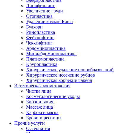
Блефаропластика
Липофиллинг
Увеличение груди
Отопластика
Удаление комков Биша
Булхорн
Ринопластика
Фейслифтинг
Чек-лифтинг
Абдоминопластика
Миниабдоминопластика
Платизмопластика
Круропластика
Хирургическое удаление новообразований
Хирургическое иссечение рубцов
Хирургическая коррекция ареол
Эстетическая косметология
Чистка лица
Косметологические уходы
Биоэпиляция
Массаж лица
Карбокси маска
Брови и ресницы
Прочие услуги
Остеопатия