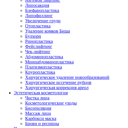
Нитевой лифтинг
Липосакция
Блефаропластика
Липофиллинг
Увеличение груди
Отопластика
Удаление комков Биша
Булхорн
Ринопластика
Фейслифтинг
Чек-лифтинг
Абдоминопластика
Миниабдоминопластика
Платизмопластика
Круропластика
Хирургическое удаление новообразований
Хирургическое иссечение рубцов
Хирургическая коррекция ареол
Эстетическая косметология
Чистка лица
Косметологические уходы
Биоэпиляция
Массаж лица
Карбокси маска
Брови и ресницы