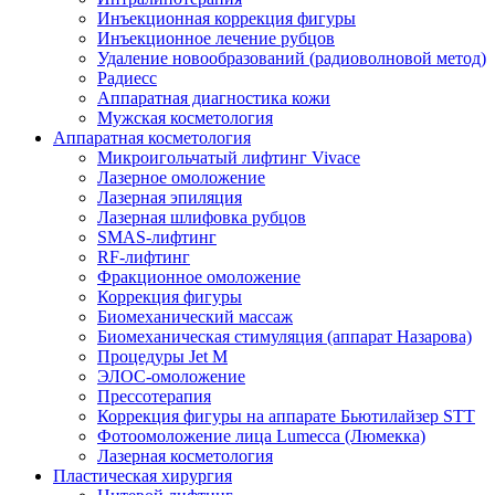
Инъекционная коррекция фигуры
Инъекционное лечение рубцов
Удаление новообразований (радиоволновой метод)
Радиесс
Аппаратная диагностика кожи
Мужская косметология
Аппаратная косметология
Микроигольчатый лифтинг Vivace
Лазерное омоложение
Лазерная эпиляция
Лазерная шлифовка рубцов
SMAS-лифтинг
RF-лифтинг
Фракционное омоложение
Коррекция фигуры
Биомеханический массаж
Биомеханическая стимуляция (аппарат Назарова)
Процедуры Jet M
ЭЛОС-омоложение
Прессотерапия
Коррекция фигуры на аппарате Бьютилайзер STT
Фотоомоложение лица Lumecca (Люмекка)
Лазерная косметология
Пластическая хирургия