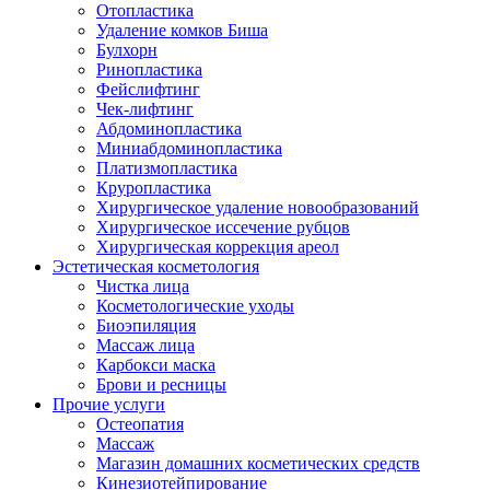
Отопластика
Удаление комков Биша
Булхорн
Ринопластика
Фейслифтинг
Чек-лифтинг
Абдоминопластика
Миниабдоминопластика
Платизмопластика
Круропластика
Хирургическое удаление новообразований
Хирургическое иссечение рубцов
Хирургическая коррекция ареол
Эстетическая косметология
Чистка лица
Косметологические уходы
Биоэпиляция
Массаж лица
Карбокси маска
Брови и ресницы
Прочие услуги
Остеопатия
Массаж
Магазин домашних косметических средств
Кинезиотейпирование