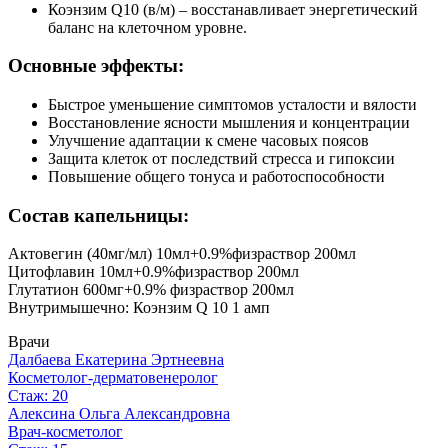
Коэнзим Q10 (в/м) – восстанавливает энергетический
баланс на клеточном уровне.
Основные эффекты:
Быстрое уменьшение симптомов усталости и вялости
Восстановление ясности мышления и концентрации
Улучшение адаптации к смене часовых поясов
Защита клеток от последствий стресса и гипоксии
Повышение общего тонуса и работоспособности
Состав капельницы:
Актовегин (40мг/мл) 10мл+0.9%физраствор 200мл
Цитофлавин 10мл+0.9%физраствор 200мл
Глутатион 600мг+0.9% физраствор 200мл
Внутримышечно: Коэнзим Q 10 1 амп
Врачи
Далбаева Екатерина Эртнеевна
Косметолог-дерматовенеролог
Стаж: 20
Алексина Ольга Александровна
Врач-косметолог