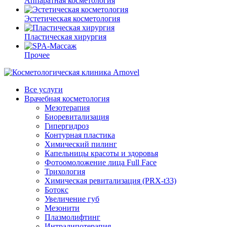
Аппаратная косметология
Эстетическая косметология
Пластическая хирургия
Прочее
Все услуги
Врачебная косметология
Мезотерапия
Биоревитализация
Гипергидроз
Контурная пластика
Химический пилинг
Капельницы красоты и здоровья
Фотоомоложение лица Full Face
Трихология
Химическая ревитализация (PRX-t33)
Ботокс
Увеличение губ
Мезонити
Плазмолифтинг
Интралипотерапия