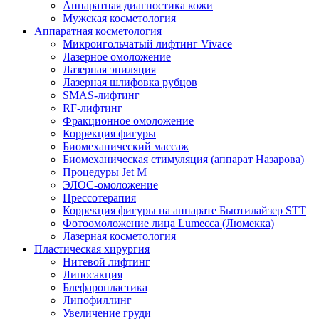
Аппаратная диагностика кожи
Мужская косметология
Аппаратная косметология
Микроигольчатый лифтинг Vivace
Лазерное омоложение
Лазерная эпиляция
Лазерная шлифовка рубцов
SMAS-лифтинг
RF-лифтинг
Фракционное омоложение
Коррекция фигуры
Биомеханический массаж
Биомеханическая стимуляция (аппарат Назарова)
Процедуры Jet M
ЭЛОС-омоложение
Прессотерапия
Коррекция фигуры на аппарате Бьютилайзер STT
Фотоомоложение лица Lumecca (Люмекка)
Лазерная косметология
Пластическая хирургия
Нитевой лифтинг
Липосакция
Блефаропластика
Липофиллинг
Увеличение груди