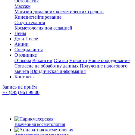
Остеопатия
Массаж
Магазин домашних косметических средств
Кинезиотейпирование
Стоун-терапия
Косметология под седацией
Цены
До и После
Акции
Специалисты
О клинике
Отзывы
Вакансии
Статьи
Новости
Наше оборудование
Согласие на обработку данных
Получение налогового
вычета
Юридическая информация
Контакты
Запись на приём
+7 (495) 961 99 00
Врачебная косметология