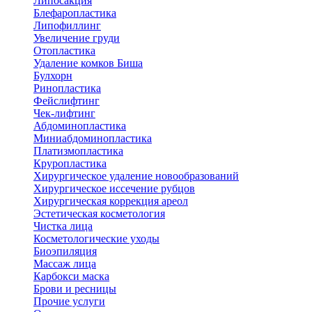
Липосакция
Блефаропластика
Липофиллинг
Увеличение груди
Отопластика
Удаление комков Биша
Булхорн
Ринопластика
Фейслифтинг
Чек-лифтинг
Абдоминопластика
Миниабдоминопластика
Платизмопластика
Круропластика
Хирургическое удаление новообразований
Хирургическое иссечение рубцов
Хирургическая коррекция ареол
Эстетическая косметология
Чистка лица
Косметологические уходы
Биоэпиляция
Массаж лица
Карбокси маска
Брови и ресницы
Прочие услуги