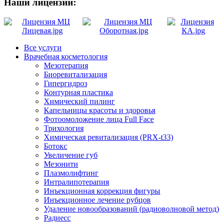
Наши лицензии:
Все услуги
Врачебная косметология
Мезотерапия
Биоревитализация
Гипергидроз
Контурная пластика
Химический пилинг
Капельницы красоты и здоровья
Фотоомоложение лица Full Face
Трихология
Химическая ревитализация (PRX-t33)
Ботокс
Увеличение губ
Мезонити
Плазмолифтинг
Интралипотерапия
Инъекционная коррекция фигуры
Инъекционное лечение рубцов
Удаление новообразований (радиоволновой метод)
Радиесс