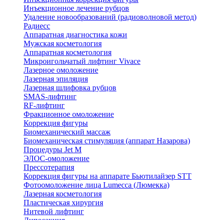
Инъекционное лечение рубцов
Удаление новообразований (радиоволновой метод)
Радиесс
Аппаратная диагностика кожи
Мужская косметология
Аппаратная косметология
Микроигольчатый лифтинг Vivace
Лазерное омоложение
Лазерная эпиляция
Лазерная шлифовка рубцов
SMAS-лифтинг
RF-лифтинг
Фракционное омоложение
Коррекция фигуры
Биомеханический массаж
Биомеханическая стимуляция (аппарат Назарова)
Процедуры Jet M
ЭЛОС-омоложение
Прессотерапия
Коррекция фигуры на аппарате Бьютилайзер STT
Фотоомоложение лица Lumecca (Люмекка)
Лазерная косметология
Пластическая хирургия
Нитевой лифтинг