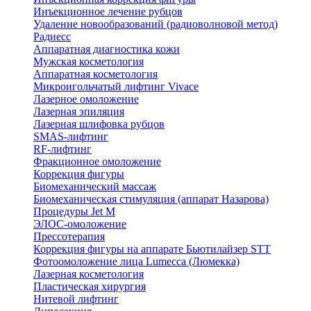
Инъекционное лечение рубцов
Удаление новообразований (радиоволновой метод)
Радиесс
Аппаратная диагностика кожи
Мужская косметология
Аппаратная косметология
Микроигольчатый лифтинг Vivace
Лазерное омоложение
Лазерная эпиляция
Лазерная шлифовка рубцов
SMAS-лифтинг
RF-лифтинг
Фракционное омоложение
Коррекция фигуры
Биомеханический массаж
Биомеханическая стимуляция (аппарат Назарова)
Процедуры Jet M
ЭЛОС-омоложение
Прессотерапия
Коррекция фигуры на аппарате Бьютилайзер STT
Фотоомоложение лица Lumecca (Люмекка)
Лазерная косметология
Пластическая хирургия
Нитевой лифтинг