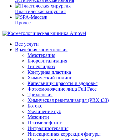
Эстетическая косметология
Пластическая хирургия
Прочее
Все услуги
Врачебная косметология
Мезотерапия
Биоревитализация
Гипергидроз
Контурная пластика
Химический пилинг
Капельницы красоты и здоровья
Фотоомоложение лица Full Face
Трихология
Химическая ревитализация (PRX-t33)
Ботокс
Увеличение губ
Мезонити
Плазмолифтинг
Интралипотерапия
Инъекционная коррекция фигуры
Инъекционное лечение рубцов