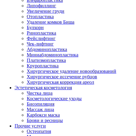
Блефаропластика
Липофиллинг
Увеличение груди
Отопластика
Удаление комков Биша
Булхорн
Ринопластика
Фейслифтинг
Чек-лифтинг
Абдоминопластика
Миниабдоминопластика
Платизмопластика
Круропластика
Хирургическое удаление новообразований
Хирургическое иссечение рубцов
Хирургическая коррекция ареол
Эстетическая косметология
Чистка лица
Косметологические уходы
Биоэпиляция
Массаж лица
Карбокси маска
Брови и ресницы
Прочие услуги
Остеопатия