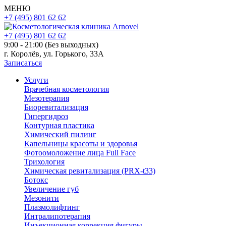
МЕНЮ
+7 (495) 801 62 62
+7 (495) 801 62 62
9:00 - 21:00 (Без выходных)
г. Королёв, ул. Горького, 33А
Записаться
Услуги
Врачебная косметология
Мезотерапия
Биоревитализация
Гипергидроз
Контурная пластика
Химический пилинг
Капельницы красоты и здоровья
Фотоомоложение лица Full Face
Трихология
Химическая ревитализация (PRX-t33)
Ботокс
Увеличение губ
Мезонити
Плазмолифтинг
Интралипотерапия
Инъекционная коррекция фигуры