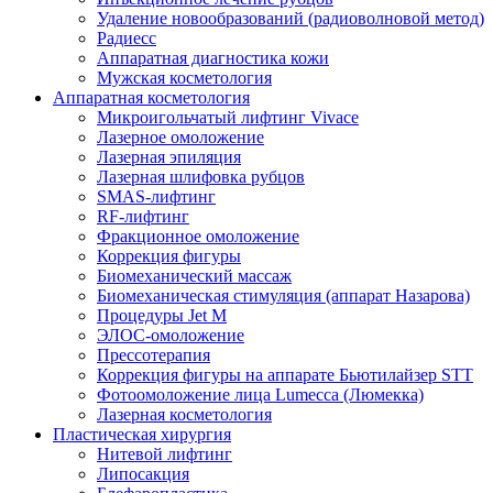
Удаление новообразований (радиоволновой метод)
Радиесс
Аппаратная диагностика кожи
Мужская косметология
Аппаратная косметология
Микроигольчатый лифтинг Vivace
Лазерное омоложение
Лазерная эпиляция
Лазерная шлифовка рубцов
SMAS-лифтинг
RF-лифтинг
Фракционное омоложение
Коррекция фигуры
Биомеханический массаж
Биомеханическая стимуляция (аппарат Назарова)
Процедуры Jet M
ЭЛОС-омоложение
Прессотерапия
Коррекция фигуры на аппарате Бьютилайзер STT
Фотоомоложение лица Lumecca (Люмекка)
Лазерная косметология
Пластическая хирургия
Нитевой лифтинг
Липосакция