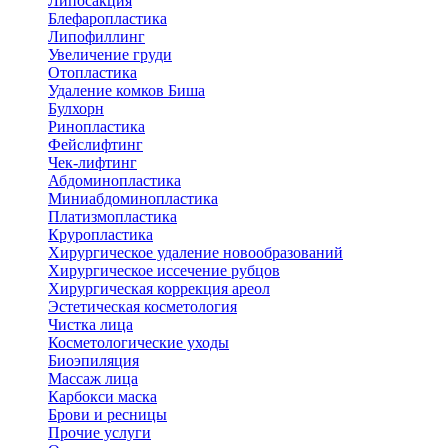
Липосакция
Блефаропластика
Липофиллинг
Увеличение груди
Отопластика
Удаление комков Биша
Булхорн
Ринопластика
Фейслифтинг
Чек-лифтинг
Абдоминопластика
Миниабдоминопластика
Платизмопластика
Круропластика
Хирургическое удаление новообразований
Хирургическое иссечение рубцов
Хирургическая коррекция ареол
Эстетическая косметология
Чистка лица
Косметологические уходы
Биоэпиляция
Массаж лица
Карбокси маска
Брови и ресницы
Прочие услуги