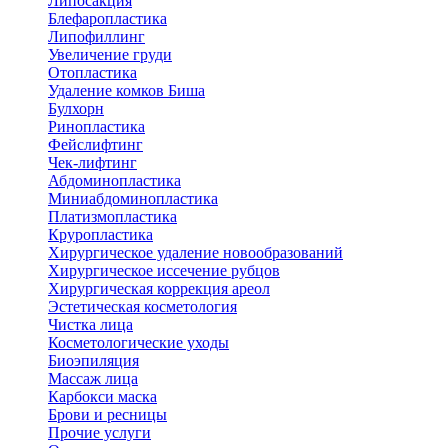
Липосакция
Блефаропластика
Липофиллинг
Увеличение груди
Отопластика
Удаление комков Биша
Булхорн
Ринопластика
Фейслифтинг
Чек-лифтинг
Абдоминопластика
Миниабдоминопластика
Платизмопластика
Круропластика
Хирургическое удаление новообразований
Хирургическое иссечение рубцов
Хирургическая коррекция ареол
Эстетическая косметология
Чистка лица
Косметологические уходы
Биоэпиляция
Массаж лица
Карбокси маска
Брови и ресницы
Прочие услуги