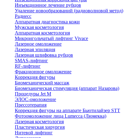
Инъекционное лечение рубцов
Удаление новообразований (радиоволновой метод)
Радиесс
Аппаратная диагностика кожи
Мужская косметология
Аппаратная косметология
Микроигольчатый лифтинг Vivace
Лазерное омоложение
Лазерная эпиляция
Лазерная шлифовка рубцов
SMAS-лифтинг
RF-лифтинг
Фракционное омоложение
Коррекция фигуры
Биомеханический массаж
Биомеханическая стимуляция (аппарат Назарова)
Процедуры Jet M
ЭЛОС-омоложение
Прессотерапия
Коррекция фигуры на аппарате Бьютилайзер STT
Фотоомоложение лица Lumecca (Люмекка)
Лазерная косметология
Пластическая хирургия
Нитевой лифтинг