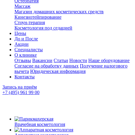
Остеопатия
Массаж
Магазин домашних косметических средств
Кинезиотейпирование
Стоун-терапия
Косметология под седацией
Цены
До и После
Акции
Специалисты
О клинике
Отзывы
Вакансии
Статьи
Новости
Наше оборудование
Согласие на обработку данных
Получение налогового
вычета
Юридическая информация
Контакты
Запись на приём
+7 (495) 961 99 00
Врачебная косметология