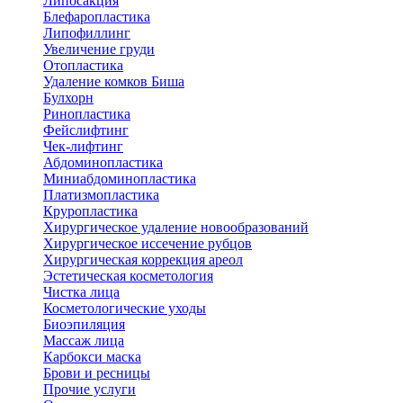
Липосакция
Блефаропластика
Липофиллинг
Увеличение груди
Отопластика
Удаление комков Биша
Булхорн
Ринопластика
Фейслифтинг
Чек-лифтинг
Абдоминопластика
Миниабдоминопластика
Платизмопластика
Круропластика
Хирургическое удаление новообразований
Хирургическое иссечение рубцов
Хирургическая коррекция ареол
Эстетическая косметология
Чистка лица
Косметологические уходы
Биоэпиляция
Массаж лица
Карбокси маска
Брови и ресницы
Прочие услуги