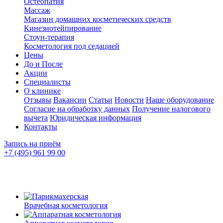
Остеопатия
Массаж
Магазин домашних косметических средств
Кинезиотейпирование
Стоун-терапия
Косметология под седацией
Цены
До и После
Акции
Специалисты
О клинике
Отзывы
Вакансии
Статьи
Новости
Наше оборудование
Согласие на обработку данных
Получение налогового
вычета
Юридическая информация
Контакты
Запись на приём
+7 (495) 961 99 00
Врачебная косметология