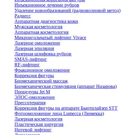
Инъекционное лечение рубцов
Удаление новообразований (радиоволновой метод)
Радиесс
Аппаратная диагностика кожи
Мужская косметология
Аппаратная косметология
Микроигольчатый лифтинг Vivace
Лазерное омоложение
Лазерная эпиляция
Лазерная шлифовка рубцов
SMAS-лифтинг
RF-лифтинг
Фракционное омоложение
Коррекция фигуры
Биомеханический массаж
Биомеханическая стимуляция (аппарат Назарова)
Процедуры Jet M
ЭЛОС-омоложение
Прессотерапия
Коррекция фигуры на аппарате Бьютилайзер STT
Фотоомоложение лица Lumecca (Люмекка)
Лазерная косметология
Пластическая хирургия
Нитевой лифтинг