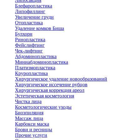
Липосакция
Блефаропластика
Липофиллинг
Увеличение груди
Отопластика
Удаление комков Биша
Булхорн
Ринопластика
Фейслифтинг
Чек-лифтинг
Абдоминопластика
Миниабдоминопластика
Платизмопластика
Круропластика
Хирургическое удаление новообразований
Хирургическое иссечение рубцов
Хирургическая коррекция ареол
Эстетическая косметология
Чистка лица
Косметологические уходы
Биоэпиляция
Массаж лица
Карбокси маска
Брови и ресницы
Прочие услуги