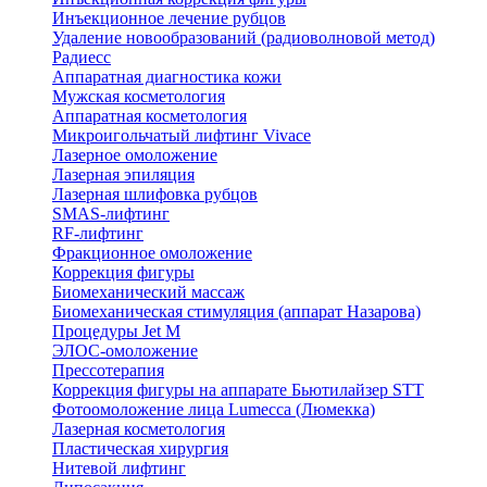
Инъекционное лечение рубцов
Удаление новообразований (радиоволновой метод)
Радиесс
Аппаратная диагностика кожи
Мужская косметология
Аппаратная косметология
Микроигольчатый лифтинг Vivace
Лазерное омоложение
Лазерная эпиляция
Лазерная шлифовка рубцов
SMAS-лифтинг
RF-лифтинг
Фракционное омоложение
Коррекция фигуры
Биомеханический массаж
Биомеханическая стимуляция (аппарат Назарова)
Процедуры Jet M
ЭЛОС-омоложение
Прессотерапия
Коррекция фигуры на аппарате Бьютилайзер STT
Фотоомоложение лица Lumecca (Люмекка)
Лазерная косметология
Пластическая хирургия
Нитевой лифтинг