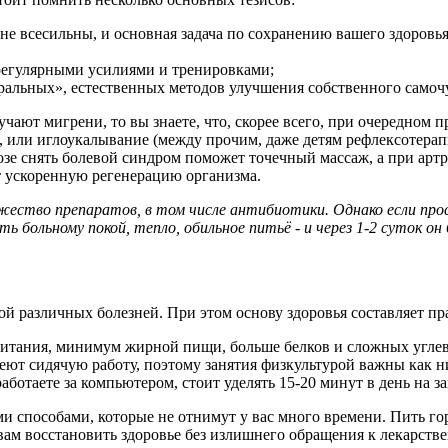
 не всесильны, и основная задача по сохранению вашего здоровья
 регулярными усилиями и тренировками;
туральных», естественных методов улучшения собственного самоч
учают мигрени, то вы знаете, что, скорее всего, при очередном 
я, или иглоукалывание (между прочим, даже детям рефлексотерап
озе снять болевой синдром поможет точечный массаж, а при арт
ит ускоренную регенерацию организма.
ество препаратов, в том числе антибиотики. Однако если про
больному покой, тепло, обильное питьё - и через 1-2 суток он
ой различных болезней. При этом основу здоровья составляет пр
итания, минимум жирной пищи, больше белков и сложных углев
еют сидячую работу, поэтому занятия физкультурой важны как ни
ботаете за компьютером, стоит уделять 15-20 минут в день на за
ми способами, которые не отнимут у вас много времени. Пить го
 вам восстановить здоровье без излишнего обращения к лекарст