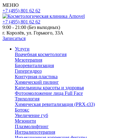
МЕНЮ
+7 (495) 801 62 62
+7 (495) 801 62 62
9:00 - 21:00 (Без выходных)
г. Королёв, ул. Горького, 33А
Записаться
Услуги
Врачебная косметология
Мезотерапия
Биоревитализация
Гипергидроз
Контурная пластика
Химический пилинг
Капельницы красоты и здоровья
Фотоомоложение лица Full Face
Трихология
Химическая ревитализация (PRX-t33)
Ботокс
Увеличение губ
Мезонити
Плазмолифтинг
Интралипотерапия
Инъекционная коррекция фигуры