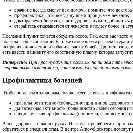
врачи не всегда смогут вам помочь: помните, что доктора
профилактика – это всегда лучше и проще, чем лечение;
доктора лечат болезни, а вот здоровья нужно добиваться
старайтесь отказываться от лекарств в пользу более «на
Последний пункт хочется обсудить особо. Так, если вас часто м
облегчат ваше состояние. В то же самое время рефлексотерапи
исправить положение и избавить вас от болей. При остеохондр
есть ввести пациенту его собственную плазму, которая запуст
Интересно!
При простудах чаще всего мы начинаем пить множ
неприятными симптомами, чаще всего достаточно организовать 
Профилактика болезней
Чтобы оставаться здоровым, лучше всего заняться профилактик
правильное питание (соблюдение принципов здорового п
двигательная активность (большинство людей сегодня им
специфическая профилактика (например, если вы много ра
Ваше здоровье – в ваших руках. Не стоит пренебрегать просты
обратиться к специалистам. В центре Arnovel доктора помогут