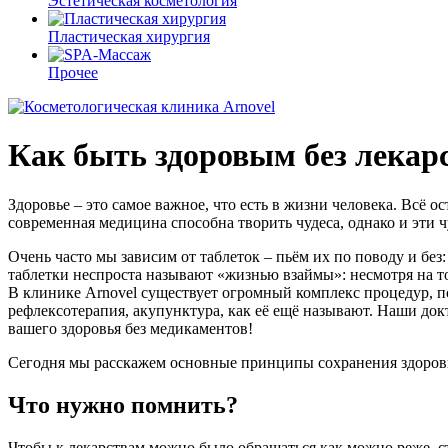
Эстетическая косметология
Пластическая хирургия
Прочее
Как быть здоровым без лекар
Здоровье – это самое важное, что есть в жизни человека. Всё 
современная медицина способна творить чудеса, однако и эти ч
Очень часто мы зависим от таблеток – пьём их по поводу и без
таблетки неспроста называют «жизнью взаймы»: несмотря на то,
В клинике Arnovel существует огромный комплекс процедур, по
рефлексотерапия, акупунктура, как её ещё называют. Наши до
вашего здоровья без медикаментов!
Сегодня мы расскажем основные принципы сохранения здоровья
Что нужно помнить?
Чтобы к лекарствам можно было обращаться как можно реже, с