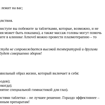
 лежит на вас;
увствия.
приступе вы побежите за таблетками, которые, возможно, и не
ия может быть показана), а также массаж головы могут помочь
рите в клинике Arnovel можно провести плазмотерапию – то
студа не сопровождается высокой температурой и другими
 будет совершенно здоров!
авильный образ жизни, который включает в себя:
одов);
когда);
нятие специальной гимнастикой для глаз).
рстями таблетки – не лучшее решение. Гораздо эффективнее –
венным препаратам!