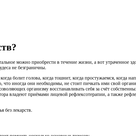
ств?
остальное можно приобрести в течение жизни, а вот утраченное з
удеса не безграничны.
: когда болит голова, когда тошнит, когда простужаемся, когда 
 что иногда они необходимы, не стоит пичкать ими свой организ
зволяющих организму восстанавливать себя за счёт собственных 
ктора владеют приёмами лицевой рефлексотерапии, а также рефл
 без лекарств.
тоит помнить несколько основных тезисов: