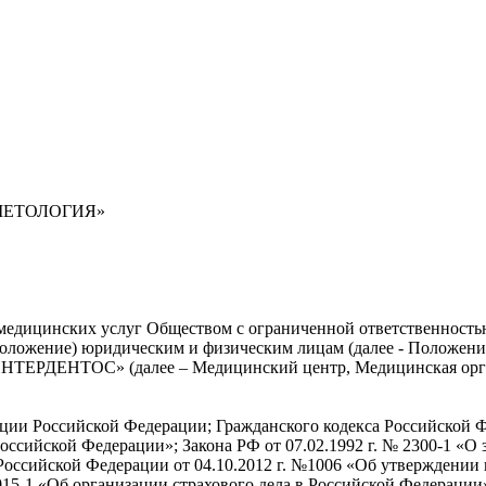
МЕТОЛОГИЯ»
тных медицинских услуг Обществом с ограниченной ответст
ие) юридическим и физическим лицам (далее - Положение) о
РДЕНТОС» (далее – Медицинский центр, Медицинская органи
ции Российской Федерации; Гражданского кодекса Российской Ф
оссийской Федерации»; Закона РФ от 07.02.1992 г. № 2300-1 «О з
Российской Федерации от 04.10.2012 г. №1006 «Об утверждении
4015-1 «Об организации страхового дела в Российской Федераци