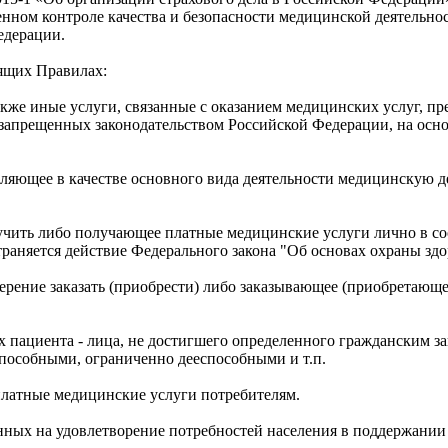
венном контроле качества и безопасности медицинской деятельн
едерации.
оящих Правилах:
акже иные услуги, связанные с оказанием медицинских услуг, пр
е запрещенных законодательством Российской Федерации, на осно
вляющее в качестве основного вида деятельности медицинскую д
лучить либо получающее платные медицинские услуги лично в с
траняется действие Федерального закона "Об основах охраны зд
мерение заказать (приобрести) либо заказывающее (приобретающ
ах пациента - лица, не достигшего определенного гражданским з
пособными, ограниченно дееспособными и т.п.
платные медицинские услуги потребителям.
нных на удовлетворение потребностей населения в поддержании 