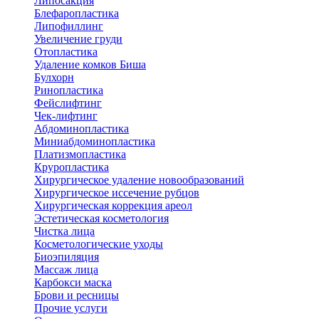
Липосакция
Блефаропластика
Липофиллинг
Увеличение груди
Отопластика
Удаление комков Биша
Булхорн
Ринопластика
Фейслифтинг
Чек-лифтинг
Абдоминопластика
Миниабдоминопластика
Платизмопластика
Круропластика
Хирургическое удаление новообразований
Хирургическое иссечение рубцов
Хирургическая коррекция ареол
Эстетическая косметология
Чистка лица
Косметологические уходы
Биоэпиляция
Массаж лица
Карбокси маска
Брови и ресницы
Прочие услуги