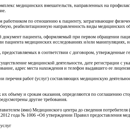
комплекс медицинских вмешательств, направленных на профилак
ие.
м работником по отношению к пациенту, затрагивающие физичес
чебную, реабилитационную направленность виды медицинских о
ий документ пациента, оформляемый при первом обращении пац
нии пациента медицинских исследованиях и/или манипуляциях, н
уг, предоставляемых в соответствии с договором, утвержденные
осуществление медицинской деятельности, дате регистрации с у
ование, адрес места нахождения и телефон выдавшего ее лиценз
ии перечня работ (услуг) составляющих медицинскую деятельно
к их объему и срокам оказания, определяются по соглашению ст
редусмотрены другие требования.
тавителем (ями) Медицинского центра до сведения потребителя 
0.2012 года № 1006 «Об утверждении Правил предоставления м
 услуг