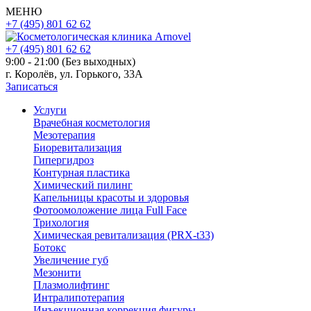
МЕНЮ
+7 (495) 801 62 62
+7 (495) 801 62 62
9:00 - 21:00 (Без выходных)
г. Королёв, ул. Горького, 33А
Записаться
Услуги
Врачебная косметология
Мезотерапия
Биоревитализация
Гипергидроз
Контурная пластика
Химический пилинг
Капельницы красоты и здоровья
Фотоомоложение лица Full Face
Трихология
Химическая ревитализация (PRX-t33)
Ботокс
Увеличение губ
Мезонити
Плазмолифтинг
Интралипотерапия
Инъекционная коррекция фигуры