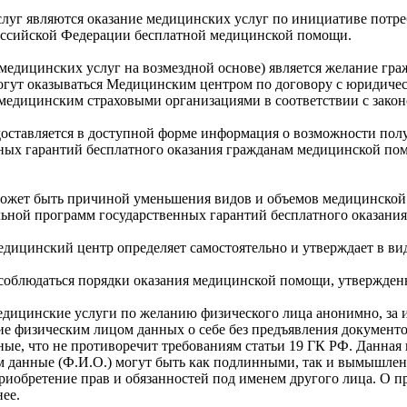
луг являются оказание медицинских услуг по инициативе потреб
оссийской Федерации бесплатной медицинской помощи.
медицинских услуг на возмездной основе) является желание гра
огут оказываться Медицинским центром по договору с юридиче
с медицинским страховыми организациями в соответствии с зако
едоставляется в доступной форме информация о возможности по
ных гарантий бесплатного оказания гражданам медицинской по
е может быть причиной уменьшения видов и объемов медицинской
альной программ государственных гарантий бесплатного оказан
дицинский центр определяет самостоятельно и утверждает в ви
 соблюдаться порядки оказания медицинской помощи, утвержде
едицинские услуги по желанию физического лица анонимно, за 
е физическим лицом данных о себе без предъявления документо
ые, что не противоречит требованиям статьи 19 ГК РФ. Данная
данные (Ф.И.О.) могут быть как подлинными, так и вымышленны
а приобретение прав и обязанностей под именем другого лица. 
нее.