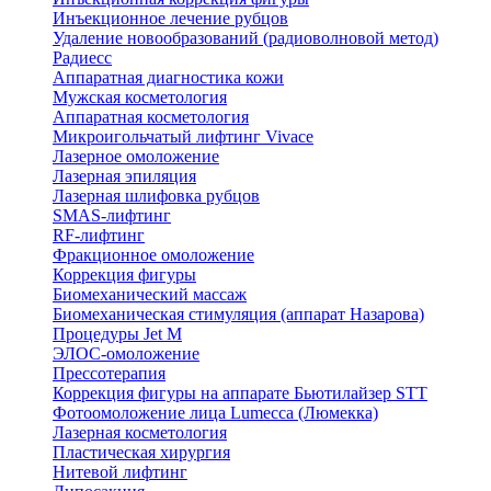
Инъекционное лечение рубцов
Удаление новообразований (радиоволновой метод)
Радиесс
Аппаратная диагностика кожи
Мужская косметология
Аппаратная косметология
Микроигольчатый лифтинг Vivace
Лазерное омоложение
Лазерная эпиляция
Лазерная шлифовка рубцов
SMAS-лифтинг
RF-лифтинг
Фракционное омоложение
Коррекция фигуры
Биомеханический массаж
Биомеханическая стимуляция (аппарат Назарова)
Процедуры Jet M
ЭЛОС-омоложение
Прессотерапия
Коррекция фигуры на аппарате Бьютилайзер STT
Фотоомоложение лица Lumecca (Люмекка)
Лазерная косметология
Пластическая хирургия
Нитевой лифтинг