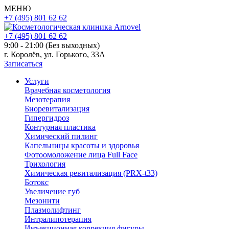
МЕНЮ
+7 (495) 801 62 62
+7 (495) 801 62 62
9:00 - 21:00 (Без выходных)
г. Королёв, ул. Горького, 33А
Записаться
Услуги
Врачебная косметология
Мезотерапия
Биоревитализация
Гипергидроз
Контурная пластика
Химический пилинг
Капельницы красоты и здоровья
Фотоомоложение лица Full Face
Трихология
Химическая ревитализация (PRX-t33)
Ботокс
Увеличение губ
Мезонити
Плазмолифтинг
Интралипотерапия
Инъекционная коррекция фигуры