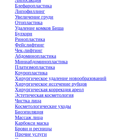
Липосакция
Блефаропластика
Липофиллинг
Увеличение груди
Отопластика
Удаление комков Биша
Булхорн
Ринопластика
Фейслифтинг
Чек-лифтинг
Абдоминопластика
Миниабдоминопластика
Платизмопластика
Круропластика
Хирургическое удаление новообразований
Хирургическое иссечение рубцов
Хирургическая коррекция ареол
Эстетическая косметология
Чистка лица
Косметологические уходы
Биоэпиляция
Массаж лица
Карбокси маска
Брови и ресницы
Прочие услуги