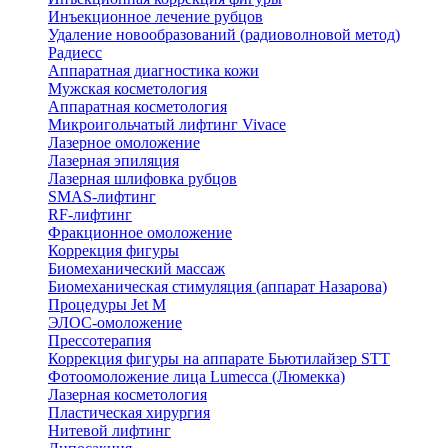
Инъекционное лечение рубцов
Удаление новообразований (радиоволновой метод)
Радиесс
Аппаратная диагностика кожи
Мужская косметология
Аппаратная косметология
Микроигольчатый лифтинг Vivace
Лазерное омоложение
Лазерная эпиляция
Лазерная шлифовка рубцов
SMAS-лифтинг
RF-лифтинг
Фракционное омоложение
Коррекция фигуры
Биомеханический массаж
Биомеханическая стимуляция (аппарат Назарова)
Процедуры Jet M
ЭЛОС-омоложение
Прессотерапия
Коррекция фигуры на аппарате Бьютилайзер STT
Фотоомоложение лица Lumecca (Люмекка)
Лазерная косметология
Пластическая хирургия
Нитевой лифтинг